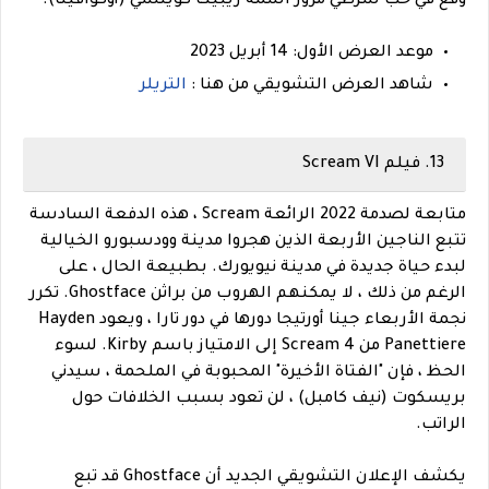
وقع في حب شرطي مرور اسمه ريبيكا كوينسي (أوكوافينا).
موعد العرض الأول: 14 أبريل 2023
شاهد العرض التشويقي من هنا :
التريلر
13. فيلم Scream VI
متابعة لصدمة 2022 الرائعة Scream ، هذه الدفعة السادسة
تتبع الناجين الأربعة الذين هجروا مدينة وودسبورو الخيالية
لبدء حياة جديدة في مدينة نيويورك. بطبيعة الحال ، على
الرغم من ذلك ، لا يمكنهم الهروب من براثن Ghostface. تكرر
نجمة الأربعاء جينا أورتيجا دورها في دور تارا ، ويعود Hayden
Panettiere من Scream 4 إلى الامتياز باسم Kirby. لسوء
الحظ ، فإن "الفتاة الأخيرة" المحبوبة في الملحمة ، سيدني
بريسكوت (نيف كامبل) ، لن تعود بسبب الخلافات حول
الراتب.
يكشف الإعلان التشويقي الجديد أن Ghostface قد تبع