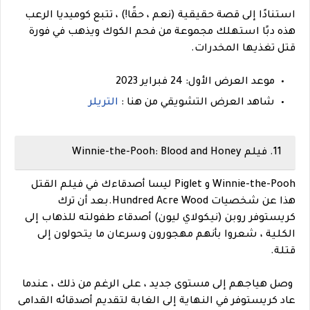
استنادًا إلى قصة حقيقية (نعم ، حقًا!) ، تتبع كوميديا الرعب
هذه دبًا استهلك مجموعة من فحم الكوك ويذهب في فورة
قتل تغذيها المخدرات.
موعد العرض الأول: 24 فبراير 2023
شاهد العرض التشويقي من هنا :
التريلر
11. فيلم Winnie-the-Pooh: Blood and Honey
Winnie-the-Pooh و Piglet ليسا أصدقاءك في فيلم القتل
هذا عن شخصيات Hundred Acre Wood.بعد أن ترك
كريستوفر روبن (نيكولاي ليون) أصدقاء طفولته للذهاب إلى
الكلية ، شعروا بأنهم مهجورون وسرعان ما يتحولون إلى
قتلة.
وصل هياجهم إلى مستوى جديد ، على الرغم من ذلك ، عندما
عاد كريستوفر في النهاية إلى الغابة لتقديم أصدقائه القدامى