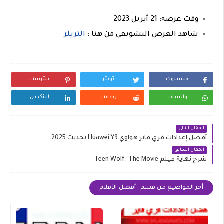
وقت عرضه: 21 أبريل 2023
شاهد العرض التشويقي من هنا :
التريلر
فيسبوك
تويتر
بنترست
واتساب
ريدايت
لينكدين
المقال التالي
أفضل إعدادات فري فاير هواوي Huawei Y9 تحديث 2025
المقال السابق
شرح نهاية فيلم Teen Wolf: The Movie
أخر المواضيع من قسم : أفضل-الأفلام