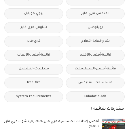
انفنكس-فري-فاير
ببجي-موبايل
روبلوكس
شاومي-فري-فاير
شرح-نهاية-الأفلام
فري-فاير
قائمة-أفضل-الأفلام
قائمة-أفضل-الألعاب
قائمة-أفضل-المسلسلات
متطلبات-التشغيل
مسلسلات-نتفليكس
free-fire
system-requirements
i3dadat-al3ab
مشاركات شائعة !
أفضل إعدادات الحساسية فري فاير 2026 (هيدشوت فري فاير
100%)