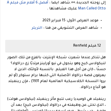
إلى زوجته الجديدة.
👀
.
شاهد ايضا :
أفضل 6 أفلام مثل فيلم A
Man Called Otto
عليك مشاهدتها .
موعد العرض الأول: 15 فبراير 2023
شاهد العرض التشويقي من هنا :
التريلر
12.فيلم Renfield
هل تتذكر عندما شعرت شبكة الإنترنت بالفزع من تلك الصور
لنيكولاس كيج وهو يتجول في نيو أورلينز مرتديًا زي دراكولا؟
حسنًا ، كان من أجل هذا الفيلم. بالنسبة لأولئك الذين لا
يعرفون قصة دراكولا الأصلية التي كتبها برام ستوكر (أو لم
يروا النسخة الكلاسيكية العالمية لعام 1931) ، فإن رينفيلد
هو أتباع دراكولا.
رينفيلد هي كوميديا رعب تتبع مآثر رينفيلد (نيكولاس هولت)
، الذي تخلى عن وظيفته في دراكولا (نيكولاس كيج) بعد أن