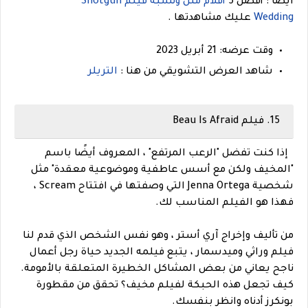
ايضا : أفضل 5
أفلام مثل وتشبه فيلم Shotgun
Wedding
عليك مشاهدتها .
وقت عرضه: 21 أبريل 2023
شاهد العرض التشويقي من هنا :
التريلر
15. فيلم Beau Is Afraid
إذا كنت تفضل "الرعب المرتفع" ، المعروف أيضًا باسم
"المخيف ولكن مع أسس عاطفية وموضوعية معقدة" مثل
شخصية Jenna Ortega التي وصفتها في افتتاح Scream ،
فهذا هو الفيلم المناسب لك.
من تأليف وإخراج آري أستر ، وهو نفس الشخص الذي قدم لنا
فيلم وراثي وميدسمار ، يتبع فيلمه الجديد حياة رجل أعمال
ناجح يعاني من بعض المشاكل الخطيرة المتعلقة بالأمومة.
كيف تجعل هذه الحبكة لفيلم مخيف؟ تحقق من مقطورة
بونكرز أدناه وانظر بنفسك.