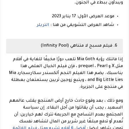
ويبدأون ببطء في الجنون.
موعد العرض الأول: 17 يناير 2023
شاهد العرض التشويقي من هنا :
التريلر
6. فيلم مسبح لا متناهي (Infinity Pool)
إذا فاتتك رؤية Mia Goth تلعب دورًا مخيفًا للغاية في أفلام
مثل X و prequel ، Pearl ، فإن فيلم الخيال العلمي هذا
يناسبك. يضم هذا الفيلم النجم ألكسندر سكارسجارد Mia
and Big Little Lies ، ويتبع زوجين ثريين يستمتعان بعطلة
في منتجع على الجزيرة.
ومع ذلك ، بعد وقوع حادث خارج أرض المنتجع يقلب عالمهم
السعيد ، يجب أن يقاتلوا من أجل البقاء. إن سياسة
المجتمع بعدم التسامح مع الجريمة تترك لهم خيارين: أن
تُعدم أو تدفع مبلغًا غير شرير من المال لتشاهد نفسك
تموت.
شاهد ايضا :
أفضل 6 أفلام تشبه ومثل فيلم القائمة