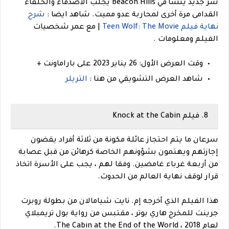
شر جديد ينشأ في Beacon Hills يجلب الأصدقاء والحلفاء
القدامى مرة أخرى لمحاربة عدو مميت. شاهد ايضا :
شرح
نهاية فيلم Teen Wolf: The Movie
| مع عمر شخصيات
الفيلم ومعلومات .
وقت العرض الأول: 26 يناير 2023 على باراماونت +
شاهد العرض التشويقي من هنا :
التريلر
8. فيلم Knock at the Cabin
سرعان ما يتم احتجاز عائلة مكونة من ثلاثة أفراد يقضون
إجازتهم ويهتمون بشؤونهم الخاصة كرهائن من قبل عصابة
من أربعة غرباء غامضين. وفقا لهم ، يجب على الأسرة اتخاذ
قرار لوقف نهاية العالم من الحدوث.
هذا الفيلم الذي أخرجه إم. نايت شيامالان من بطولة روبرت
جرينت للمخرج هاري بوتر ، مقتبس من رواية بول تريمبلاي
لعام 2018 ، The Cabin at the End of the World.