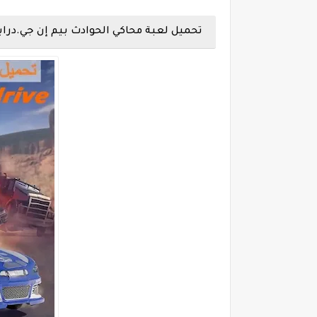
تحميل لعبة محاكي الحوادث بيم إن جي.درايف eamNG.drive