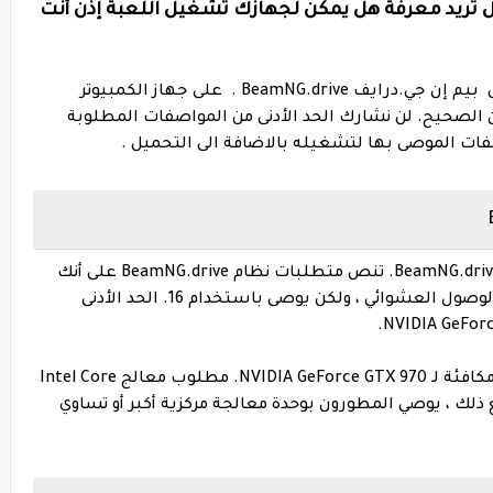
يم إن جي.درايف BeamNG.drive . هل تريد معرفة هل يمكن لجهازك تشغيل اللعبة إذن أنت
هل تريد معرفة المواصفات المطلوبة لتشغيل بيم إن جي.درايف BeamNG.drive . على جهاز الكمبيوتر
 الصحيح. لن نشارك الحد الأدنى من المواصفات المطلوبة
ات الموصى بها لتشغيله بالاضافة الى التحميل .
ستحتاج إلى 18 جيجا بايت على الأقل لتثبيت BeamNG.drive. تنص متطلبات نظام BeamNG.drive على أنك
ستحتاج إلى 8 جيجا بايت على الأقل من ذاكرة الوصول العشوائي ، ولكن يوصى باستخدام 16. الحد الأدنى
ومع ذلك ، يوصي المطورون ببطاقة رسومات مكافئة لـ NVIDIA GeForce GTX 970. مطلوب معالج Intel Core
 كحد أدنى لتشغيل BeamNG.drive. ومع ذلك ، يوصي المطورون بوحدة معالجة مركزية أكبر أو تساوي