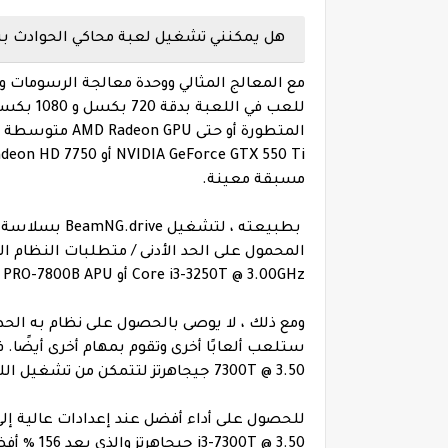
هل يمكنني تشغيل لعبة محاكي الحوادث بيم إن جي.درا
مع المعالج المثالي ووحدة معالجة الرسومات و
المتطورة أو حتى
مسبقة معينة.
بطبيعته ، لتشغ
Core i3-3250T @ 3.00GHz أو AMD A10 PRO-7800B APU هو المعالج الأقل تصنيفًا.
ومع ذلك ، لا يوصى بالحصول على نظام به الحد 
7300T @ 3.50 جيجاهرتز لتتمكن من تشغيل اللعبة بسلاسة ودون تأخير.