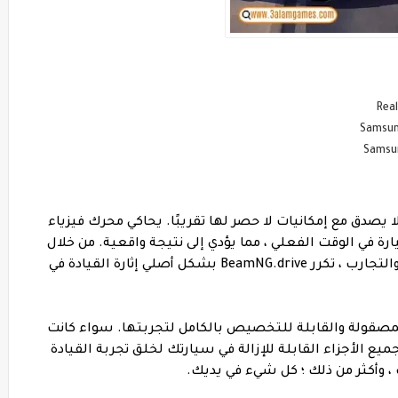
بشكل لا يصدق مع إمكانيات لا حصر لها تقريبًا. يحاكي محرك فيزياء
ة في الوقت الفعلي ، مما يؤدي إلى نتيجة واقعية. من خلال
سنوات من التصميم الدقيق والبحث المكثف والتجارب ، تكرر BeamNG.drive بشكل أصلي إثارة القيادة في
 المركبات المصقولة والقابلة للتخصيص بالكامل لتجربتها. سواء كانت
 الأجزاء القابلة للإزالة في سيارتك لخلق تجربة القيادة
 ، وأكثر من ذلك ؛ كل شيء في يديك.