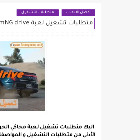
افضل-الالعاب
متطلبات-التشغيل
متطلبات تشغيل لعبة BeamNG drive | لعبة محاكي الحوادث بيم إن جي درايف
الأدنى من متطلبات التشغيل و المواصف