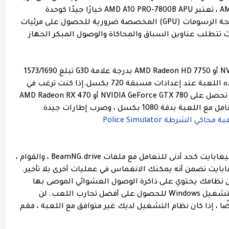
4147. إذا كان لديك الأداة التي تعمل بتقنية AMD ، تعتبر AMD A10 PRO-7800B APU خيارًا جيدًا كوحدة
المعالجة المركزية الموصى بها.تعد وحدة معالجة الرسومات (GPU) المخصصة ضرورية للحصول على مرئيات
سة أثناء تشغيل BeamNG.drive ، حيث تتطلب عناوين السباق والمحاكاة والوصول المبكر الجهاز
لذلك ، قد تحتاج إلى NVIDIA GeForce GTX 550 Ti أو AMD Radeon HD 7750 بدرجة علامة G3D تبلغ 1573/1690
باعتبارها الحد الأدنى من المكونات لتشغيل هذه اللعبة عند إعدادات مسبقة 720 بكسل.إذا كنت ترغب في
استكشاف BeamNG.drive بالكامل ، فيجب أن تحصل على NVIDIA GeForce GTX 780 أو AMD Radeon RX 470
GPU أو حتى مكونات معالجة أفضل ، خاصة للتعامل مع اللعبة بدقة 1080 بكسل ، وضرب إطارات جيدة
الشرطة Police Simulator
على الرغم من أننا نحثك على الحصول على 4 غيغابايت كحد أدنى للتعامل مع ملفات BeamNG.drive ، والقوام ،
، وبيانات تشغيل الألعاب ، فإن 8 غيغابايت تضمن أنه يمكنك الانغماس في عمليات أخرى بلا تأخير.
ن نظامك يحتوي على ذاكرة الوصول العشوائي الموصى بها
لتلك الألعاب. يتطلب BeamNG.drive نظام التشغيل Windows للحصول على أفضل تجارب اللعب. لن
ا ، إذا كان نظام التشغيل لديك غير متوافق مع اللعبة ، فقم