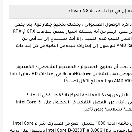
يف BeamNG.drive :
ذاكرة الوصول العشوائي ، يمكنك تجميع جهاز قوي بما يكفي
للعب في اللعبة بدقة 720 بكسل و 1080 بكسل.على الرغم من أنه يمكنك اختيار بعض بطاقات GTX أو RTX
 AMD Radeon GPU متوسطة المدى للعب هذه اللعبة ، إلا أنك ستحتاج إلى حد أدنى من
NVIDIA GeForce GTX 550 Ti أو AMD Radeon HD 7750 للوصول إلى إطارات جيدة في الثانية في كل إعدادات
يل BeamNG.drive بسلاسة ، يجب أن يحتوي الكمبيوتر / الكمبيوتر الشخصي / الكمبيوتر
المحمول على الحد الأدنى / متطلبات النظام الموصى بها.لتشغيل BeamNG.drive في إعدادات HD ، فإن Intel
الأدنى من وحدة المعالجة المركزية فقط ، ففي النهاية
ستلعب ألعابًا أخرى وتقوم بمهام أخرى أيضًا. في رأينا ، من الأفضل التفكير في الحصول على Intel Core i3-
للحصول على أداء أفضل عند إعدادات عالية إلى فائقة الدقة 1080 بكسل ، ضع في اعتبارك شراء Intel Core
i3-7300T @ 3.50 جيجاهرتز والذي يعد 156 ٪ أفضل مقارنة بـ Intel Core i3-3250T @ 3.00GHz ويحصل على درجة