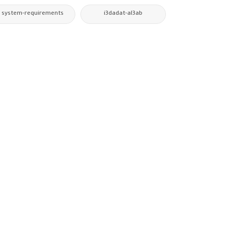
system-requirements
i3dadat-al3ab