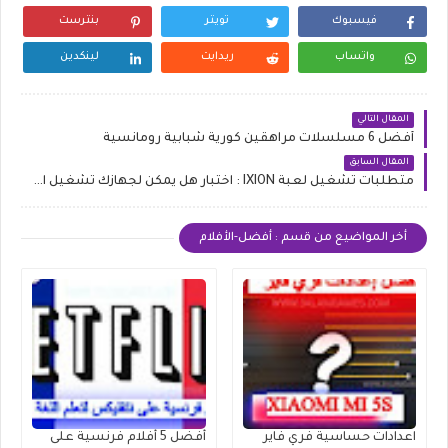
فيسبوك
تويتر
بنترست
واتساب
ريدايت
لينكدين
المقال التالي
أفضل 6 مسلسلات مراهقين كورية شبابية رومانسية
المقال السابق
متطلبات تشغيل لعبة IXION : اختبار هل يمكن لجهازك تشغيل اللعبة ؟
أخر المواضيع من قسم : أفضل-الأفلام
اعدادات حساسية فري فاير
أفضل 5 أفلام فرنسية على