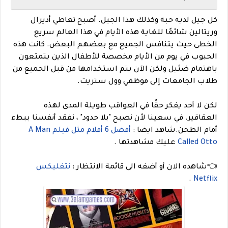
كل جيل لديه حبة وكذلك هذا الجيل. أصبح تعاطي أديرال
وريتالين شائعًا للغاية هذه الأيام في هذا العالم سريع
الخطى حيث يتنافس الجميع مع بعضهم البعض. كانت هذه
الحبوب في يوم من الأيام مخصصة للأطفال الذين يتمتعون
باهتمام ضئيل ولكن الآن يتم استخدامها من قبل الجميع من
طلاب الجامعات إلى موظفي وول ستريت.
لكن لا أحد يفكر حقًا في العواقب طويلة المدى لهذه
العقاقير. في سعينا لأن نصبح "بلا حدود" ، نفقد أنفسنا ببطء
أمام الطحن.شاهد ايضا :
أفضل 6 أفلام مثل فيلم A Man
Called Otto
عليك مشاهدتها .
👈شاهده الان أو أضفه الى قائمة الانتظار :
نتفليكس
.
Netflix