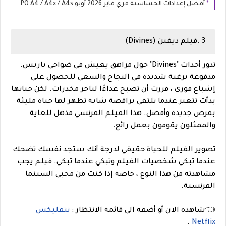
أفضل إعدادات الحساسية فري فاير 2026 أوبو OPPO A4 / A4x / A4s
3 .فيلم ديفين (Divines)
تدور أحداث "Divines" حول مراهق يعيش في ضواحي باريس.
مدفوعة برغبة شديدة في النجاح والسعي للحصول على
إشباع فوري ، قررت أن تصبح عداءًا لتاجر مخدرات. لكن حياتها
بدأت تتغير عندما تلتقي براقصة شابة تظهر لها حياة مليئة
بفرص جديدة وأفضل. هذا الفيلم الفرنسي مذهل للغاية
والممثلون يقومون بعمل رائع.
تصوير الفيلم للحياة حقيقي لدرجة أنك ستجد نفسك تضحك
عندما تبكي شخصيات الفيلم وتبكي عندما تبكي. فيلم يجب
مشاهدته من هذا النوع ، خاصة إذا كنت من محبي السينما
الفرنسية.
👈شاهده الان أو أضفه الى قائمة الانتظار :
نتفليكس
.
Netflix