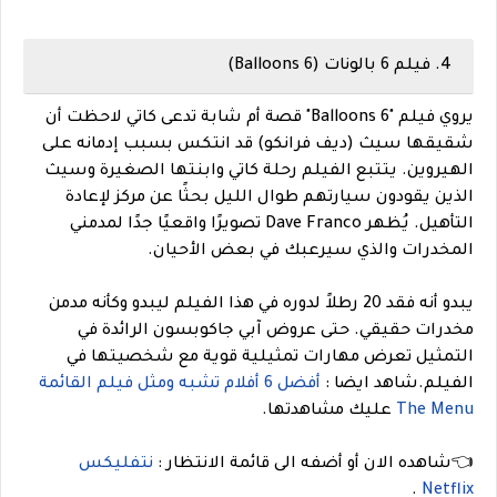
4. فيلم 6 بالونات (6 Balloons)
يروي فيلم "6 Balloons" قصة أم شابة تدعى كاتي لاحظت أن
شقيقها سيث (ديف فرانكو) قد انتكس بسبب إدمانه على
الهيروين. يتتبع الفيلم رحلة كاتي وابنتها الصغيرة وسيث
الذين يقودون سيارتهم طوال الليل بحثًا عن مركز لإعادة
التأهيل. يُظهر Dave Franco تصويرًا واقعيًا جدًا لمدمني
المخدرات والذي سيرعبك في بعض الأحيان.
يبدو أنه فقد 20 رطلاً لدوره في هذا الفيلم ليبدو وكأنه مدمن
مخدرات حقيقي. حتى عروض آبي جاكوبسون الرائدة في
التمثيل تعرض مهارات تمثيلية قوية مع شخصيتها في
الفيلم.شاهد ايضا :
أفضل 6 أفلام تشبه ومثل فيلم القائمة
The Menu
عليك مشاهدتها.
👈شاهده الان أو أضفه الى قائمة الانتظار :
نتفليكس
.
Netflix