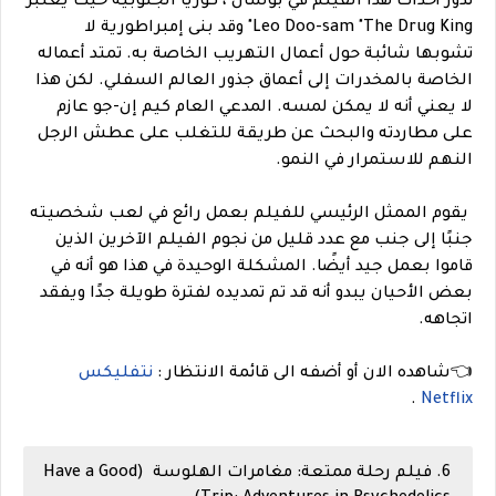
تدور أحداث هذا الفيلم في بوسان ، كوريا الجنوبية حيث يُعتبر
Leo Doo-sam "The Drug King" وقد بنى إمبراطورية لا
تشوبها شائبة حول أعمال التهريب الخاصة به. تمتد أعماله
الخاصة بالمخدرات إلى أعماق جذور العالم السفلي. لكن هذا
لا يعني أنه لا يمكن لمسه. المدعي العام كيم إن-جو عازم
على مطاردته والبحث عن طريقة للتغلب على عطش الرجل
النهم للاستمرار في النمو.
يقوم الممثل الرئيسي للفيلم بعمل رائع في لعب شخصيته
جنبًا إلى جنب مع عدد قليل من نجوم الفيلم الآخرين الذين
قاموا بعمل جيد أيضًا. المشكلة الوحيدة في هذا هو أنه في
بعض الأحيان يبدو أنه قد تم تمديده لفترة طويلة جدًا ويفقد
اتجاهه.
👈شاهده الان أو أضفه الى قائمة الانتظار :
نتفليكس
.
Netflix
6. فيلم رحلة ممتعة: مغامرات الهلوسة (Have a Good