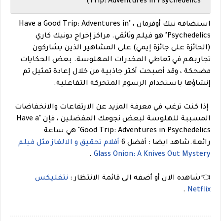
Trip: Adventures in Psychedelics)
استضافه نيك أوفرمان ، "Have a Good Trip: Adventures in
Psychedelics" هو فيلم وثائقي. مراكز إخراج دونيك كاري
(الحائزة على جائزة إيمي) على المشاهير الذين يشاركون
تجاربهم في تعاطي المخدرات المهلوسة. بعض الحكايات
مضحكة ، وقد أصبحت أكثر جاذبية من خلال إعادة تمثيل تم
إنشاؤها باستخدام الرسوم المتحركة التفاعلية.
إذا كنت ترغب في معرفة المزيد عن الارتفاعات والانخفاضات
المسببة للهلوسة لبعض نجومك المفضلين ، فإن "Have a
Good Trip: Adventures in Psychedelics" هي ساعة
رائعة.شاهد ايضا : أفضل 6
أفلام تحقيق و الالغاز مثل فيلم
.
Glass Onion: A Knives Out Mystery
👈شاهده الان أو أضفه الى قائمة الانتظار :
نتفليكس
.
Netflix