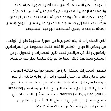
الأدوية ، لكن السينما أظهرت لنا أكثر الصور الجرافيكية
والمقلقة لإدمان المخدرات في أفلام مثل "قداس للحلم" و
"يوميات كرة السلة" ، وهذه مجرد أمثلة قليلة. يعتبر الإدمان
مرضًا بحد ذاته إلى حد ما ولديه القدرة على تدمير الأرواح وتدمير
العائلات عندما يعيق أنشطتنا اليومية البسيطة.
لكن المخدرات لا يتم تصويرها في صورة سلبية طوال الوقت.
في بعض الأحيان ، تظهر الأفلام فقط مجموعة من المراهقين
يقضون وقتًا في حياتهم تحت تأثير المخدرات والكحول ، ومن
الممتع مشاهدة ذلك أيضًا ما لم يؤثر علينا بطريقة خاطئة.
تظهر المخدرات بشكل بارز في جميع جوانب ثقافة البوب ،
سواء كان ذلك من خلال أغنية راب ، أو رواية بذيئة ، أو يتم
عرضها من خلال شاشاتنا ، وتستمر في إبهار مجتمعنا. مع
النجاح الهائل الذي حققته البرامج التلفزيونية مثل Breaking
Bad (2008) و Narcos (2015) ، يستمر تمثيل المخدرات في
جميع وسائل الإعلام في الارتفاع.اليك أفضل 6 أفلام عن
المخدرات على نتفليكس عليك مشاهدتها :