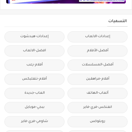
التسميات
إعدادات-الالعاب
إعدادات-هيدشوت
أفضل-الأفلام
افضل-الالعاب
أفضل-المسلسلات
أفلام-رعب
أفلام-مراهقين
أفلام-نتفليكس
ألعاب-الهاتف
العاب-جديدة
انفنكس-فري-فاير
ببجي-موبايل
روبلوكس
شاومي-فري-فاير