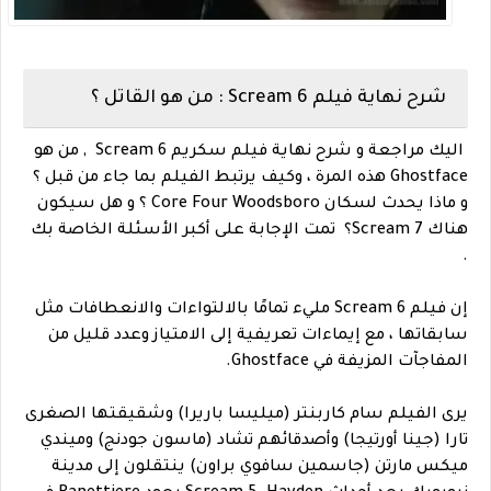
شرح نهاية فيلم Scream 6 : من هو القاتل ؟
اليك مراجعة و شرح نهاية فيلم سكريم Scream 6 , من هو
Ghostface هذه المرة ، وكيف يرتبط الفيلم بما جاء من قبل ؟
و ماذا يحدث لسكان Core Four Woodsboro ؟ و هل سيكون
هناك Scream 7؟ تمت الإجابة على أكبر الأسئلة الخاصة بك
.
إن فيلم Scream 6 مليء تمامًا بالالتواءات والانعطافات مثل
سابقاتها ، مع إيماءات تعريفية إلى الامتياز وعدد قليل من
المفاجآت المزيفة في Ghostface.
يرى الفيلم سام كاربنتر (ميليسا باريرا) وشقيقتها الصغرى
تارا (جينا أورتيجا) وأصدقائهم تشاد (ماسون جودنج) وميندي
ميكس مارتن (جاسمين سافوي براون) ينتقلون إلى مدينة