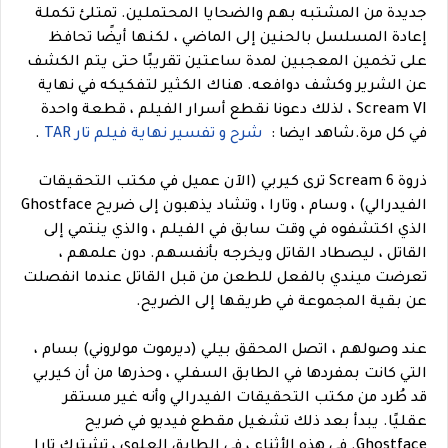
جديدة من المشتبه بهم والضحايا المحتملين. تمتلئ تكملة
إعادة المسلسل بالحنين إلى الماضي ، لكنها أيضًا تحافظ
على تخمين المعجبين لمدة ساعتين تقريبًا حتى يتم الكشف
عن الشرير وكشف دوافعه. هناك الكثير لتفكيكه في نهاية
Scream VI ، لذلك دعونا نقطع أسرار الفيلم ، قطعة واحدة
في كل مرة.
شاهد ايضا :
شرح و تفسير نهاية فيلم تار TAR
.
ذروة Scream 6 ترى كيربي (الآن عميل في مكتب التحقيقات
الفيدرالي) ، وسام ، وتارا ، وتشاد يذهبون إلى ضريح Ghostface
الذي اكتشفوه في وقت سابق في الفيلم ، والذي ينتمي إلى
القاتل ، ليصطاد القاتل ويخرجه بأنفسهم. دون علمهم ،
تعرضت ميندي بالفعل للطعن من قبل القاتل عندما انفصلت
عن بقية المجموعة في طريقها إلى الضريح.
عند وصولهم ، اتصل المحقق بيلي (ديرموت مولروني) بسام ،
التي كانت بمفردها في الطابق السفلي ، وحذرها من أن كيربي
قد طُرد من مكتب التحقيقات الفيدرالي وأنه غير مستقر
عقليًا. يبدأ بعد ذلك تشغيل مقطع فيديو في ضريح
Ghostface. في هذه الأثناء ، في الطابق العلوي ، تشترك تارا