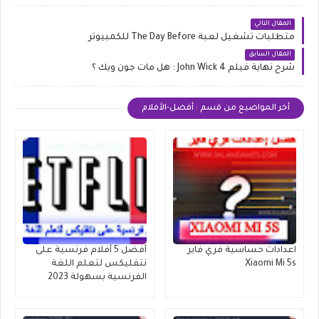
المقال التالي
متطلبات تشغيل لعبة The Day Before للكمبيوتر
المقال السابق
شرح نهاية فيلم John Wick 4 : هل مات جون ويك ؟
أخر المواضيع من قسم : أفضل-الأفلام
اعدادات حساسية فري فاير
أفضل 5 أفلام فرنسية على
Xiaomi Mi 5s
نتفليكس لتعلم اللغة
الفرنسية بسهولة 2023