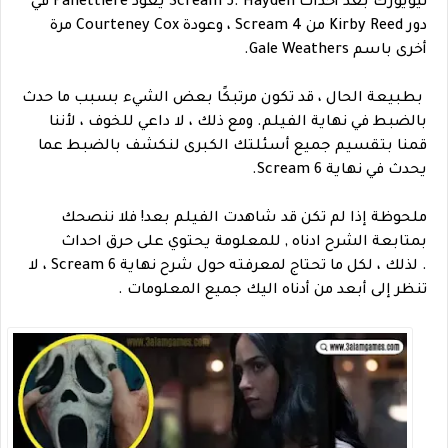
نيويورك بعد أحداث Scream 5. Hayden يعود Panettiere في
دور Kirby Reed من Scream 4 ، وعودة Courteney Cox مرة
أخرى باسم Gale Weathers.
بطبيعة الحال ، قد تكون مرتبكًا بعض الشيء بسبب ما حدث
بالضبط في نهاية الفيلم. ومع ذلك ، لا داعي للخوف ، لأننا
قمنا بتقسيم جميع أسئلتك الكبرى لنكشف بالضبط عما
يحدث في نهاية Scream 6.
ملحوظة إذا لم تكن قد شاهدت الفيلم بعد! فلا ننصحك
بمتابعة الشرح ادناه , للمعلومة يحتوي على حرق احداث
. لذلك ، لكل ما تحتاج لمعرفته حول شرح نهاية Scream 6 ، لا
تنظر إلى أبعد من أدناه اليك جميع المعلومات .