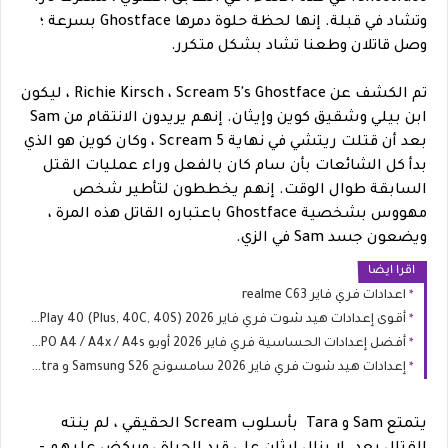
وتشاد في قبلة. إنها لحظة حلوة دمرها Ghostface بسرعة ؛
وصل قاتلان وطعنا تشاد بشكل متكرر.
تم الكشف عن Richie Kirsch ، Scream 5's Ghostface ، ليكون
ابن بيلي وشقيق كوين وإيثان. إنهم يريدون الانتقام من Sam
بعد أن قتلت ريتشي في نهاية Scream 5 ، وكان كوين هو الذي
بدأ كل الشائعات بأن سام كان بالفعل وراء عمليات القتل
السابقة طوال الوقت. إنهم يخططون لتأطير شخص
مهووس بشخصية Ghostface باعتباره القاتل هذه المرة ،
ويضعون جسد Sam في الزي.
اقرا ايضا
اعدادات فري فاير realme C63
أقوى إعدادات هيد شوت فري فاير 2026 HONOR Play 40 (Plus, 40C, 40S)
أفضل إعدادات الحساسية فري فاير 2026 أوبو OPPO A4 / A4x / A4s
إعدادات هيد شوت فري فاير 2026 سامسونج Samsung S26 و S26 Ultra
يتمتع Sam و Tara بأسلوب Scream الحقيقي ، لم ينته