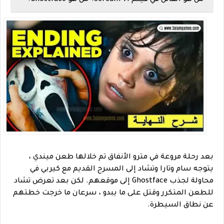
من هو القاتل في فيلم Scream VI؟ من هو Ghostface؟
بعد رحلة مروعة في مترو الأنفاق تم خلالها طعن ميندي ،
يتوجه سام وتارا وتشاد إلى المسرح القديم مع كيربي في
محاولة لجذب Ghostface إلى موقعهم. لكن بعد تعرض تشاد
للطعن المتكرر وقتل على ما يبدو ، سرعان ما خرجت خطتهم
عن نطاق السيطرة.