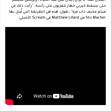
القتال بعد. لا يزال إيثان على قيد الحياة ، ويركض عليهم -
حتى يسقط كيربي جهاز تلفزيون على رأسه. "رأيت ذلك في
فيلم مخيف ذات مرة" ، تقول: هذه هي الطريقة التي قُتل بها
Stu Macher من Matthew Lillard في Scream الأصلي.