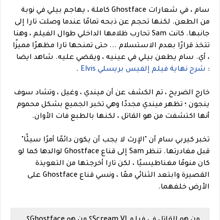
سام ، في شعارات Ghostface كاملة ، يهاجم بيلي في نوبة
من الطعن. لكنها تحجم عن ذبحه تمامًا عندما وصلت تارا إلى
جانبها. كانت Sam تحارب ظلامها الداخلي طوال الفيلم ، وهنا
تتخذ قرارًا بعدم الاستسلام ... حتى تمنحها تارا مظهرًا مميزًا
، أي. سام يطعن بيلي في عينيه ، ويقضي عليه.
شاهد ايضا
:
شرح نهاية فيلم إلفيس بريسلي Elvis
.
خارج الضريح ، تم الكشف عن أن ميندي ، وغيل ، وتشاد سوف
ينجون ؛ تظهر ميندي مجددًا وهي تخبر الجميع بشكل محموم
أنها اكتشفت من هو القاتل ، لكنها بالطبع فات الأوان.
تخبر كيربي سام أن "الإرث لا يجب أن يكون دائمًا أمرًا سيئًا"
قبل مغادرتها. تنظر Sam إلى قناع Ghostface لوالدها كما لو
كان منومًا مغناطيسيًا ، لكن تارا أخرجتها من التعويذة
القصيرة وابتعد الثنائي معًا ، ونسي قناع Ghostface على
الأرض خلفهما.