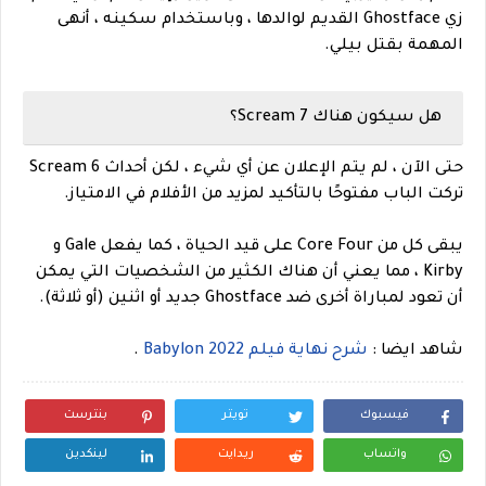
زي Ghostface القديم لوالدها ، وباستخدام سكينه ، أنهى
المهمة بقتل بيلي.
هل سيكون هناك Scream 7؟
حتى الآن ، لم يتم الإعلان عن أي شيء ، لكن أحداث Scream 6
تركت الباب مفتوحًا بالتأكيد لمزيد من الأفلام في الامتياز.
يبقى كل من Core Four على قيد الحياة ، كما يفعل Gale و
Kirby ، مما يعني أن هناك الكثير من الشخصيات التي يمكن
أن تعود لمباراة أخرى ضد Ghostface جديد أو اثنين (أو ثلاثة).
شاهد ايضا :
شرح نهاية فيلم Babylon 2022
.
فيسبوك
تويتر
بنترست
واتساب
ريدايت
لينكدين