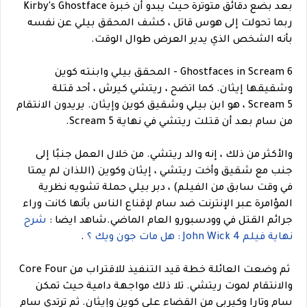
بعد بضع دقائق متوترة حيث يبدو أن خبرة Kirby's Ghostface
ربما تحولت إلى هوس قاتل ، كشف المحقق بيلي عن نفسه
بأنه الشخص الذي يدير العرض طوال الوقت.
Ghostfaces in Scream 6 - المحقق بيلي وابنته كوين
وشقيقها إيثان. كما اتضح ، ريتشي كيرش ، أحد قتلة
Scream 5 ، هو ابن بيلي وشقيق كوين وإيثان. يريدون الانتقام
من سام بعد أن قتلت ريتشي في نهاية Scream 5.
والأكثر من ذلك ، إنه والد ريتشي. من خلال العمل جنبًا إلى
جنب مع شقيق وأخت ريتشي ، إيثان وكوين (اللذان لم يمتا
في وقت سابق من الفيلم) ، دبر بيلي حملة تشويه نظرية
المؤامرة عبر الإنترنت ضد سام لإقناع الناس بأنها كانت وراء
جرائم القتل في وودسبورو العام الماضي.
شاهد ايضا :
شرح
نهاية فيلم John Wick 4 : هل مات جون ويك ؟
.
ثم وضعت العائلة خطة قيد التنفيذ للاقتراب من Core Four
والانتقام لموت ريتشي. تلا ذلك مواجهة دامية حيث تمكن
سام وتارا وكيربي من القضاء على كوين وإيثان. ثم ترتدي سام