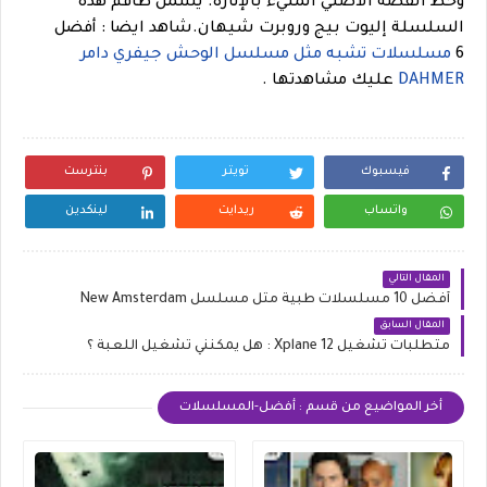
وخط القصة الأصلي المليء بالإثارة. يشمل طاقم هذه
السلسلة إليوت بيج وروبرت شيهان.
شاهد ايضا : أفضل
6
مسلسلات تشبه مثل مسلسل الوحش جيفري دامر
DAHMER
عليك مشاهدتها .
فيسبوك
تويتر
بنترست
واتساب
ريدايت
لينكدين
المقال التالي
أفضل 10 مسلسلات طبية مثل مسلسل New Amsterdam
المقال السابق
متطلبات تشغيل Xplane 12 : هل يمكنني تشغيل اللعبة ؟
أخر المواضيع من قسم : أفضل-المسلسلات