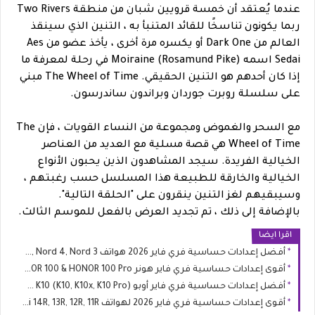
عندما يُعتقد أن خمسة قرويين شبان من منطقة Two Rivers
ربما يكونون تناسخًا للقائد المتنبأ به ، التنين الذي سينقذ
العالم من Dark One أو يكسره مرة أخرى ، يأخذ عضو من Aes
Sedai اسمه Moiraine (Rosamund Pike) في رحلة لمعرفة ما
إذا كان أحدهم هو التنين الحقيقي. The Wheel of Time مبني
على سلسلة روبرت جوردان وبراندون ساندرسون.
مع السحر والغموض ومجموعة من النساء القويات ، فإن The
Wheel of Time هي قصة مسلية مع العديد من العناصر
الخيالية الفريدة. سيجد المشاهدون الذين يحبون الأنواع
الخيالية والخارقة للطبيعة هذا المسلسل حسب رغبتهم ،
وسيبقيهم لغز التنين ينقرون على "الحلقة التالية".
بالإضافة إلى ذلك ، تم تجديد العرض بالفعل للموسم الثالث.
اقرا ايضا
أفضل إعدادات حساسية فري فاير 2026 هواتف OnePlus Nord 5, Nord 4, Nord 3
أقوى إعدادات حساسية فري فاير هونر HONOR 100 & HONOR 100 Pro
أفضل إعدادات حساسية فري فاير أوبو OPPO K10 (K10, K10x, K10 Pro)
أقوى إعدادات حساسية فري فاير 2026 لهواتف Redmi 14R, 13R, 12R, 11R