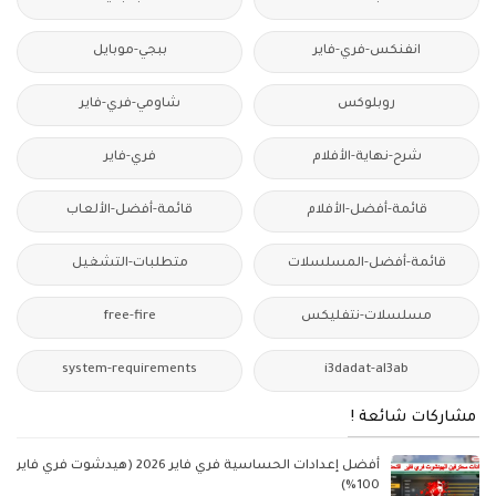
انفنكس-فري-فاير
ببجي-موبايل
روبلوكس
شاومي-فري-فاير
شرح-نهاية-الأفلام
فري-فاير
قائمة-أفضل-الأفلام
قائمة-أفضل-الألعاب
قائمة-أفضل-المسلسلات
متطلبات-التشغيل
مسلسلات-نتفليكس
free-fire
system-requirements
i3dadat-al3ab
مشاركات شائعة !
أفضل إعدادات الحساسية فري فاير 2026 (هيدشوت فري فاير
100%)