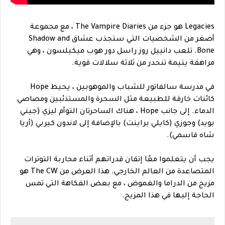
Legacies هو جزء من The Vampire Diaries ، مع مجموعة
أصغر من الشخصيات التي ستجذب عشاق Shadow and
Bone. تلعب دانييل روز راسل دور هوب ميكيلسون ، وهي
مراهقة يتيمة تنحدر من ثلاثة سلالات قوية.
في مدرسة سالفاتور للشباب والموهوبين ، يحيط Hope
كائنات خارقة للطبيعة مثل السحرة والمستذئبين ومصاصي
الدماء. إلى جانب Hope ، هناك الساحرتان التوأم ليزي (جيني
بويد) وجوزي (كايلي براينت) بالإضافة إلى لاندون كيربي (أريا
شاه قاسمي).
يجب أن يتعلموا معًا إتقان قدراتهم أثناء محاربة التوترات
المتصاعدة من العالم الخارجي. هذا العرض من The CW هو
مزيج من الدراما والغموض ، مع بعض الفكاهة التي تمس
الحاجة إليها في هذا المزيج.