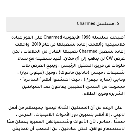
5. مسلسل Charmed
أصبحت سلسلة 1998 الأيقونية Charmed على الفور عبادة
كلاسيكية وألهمت إعادة تشغيلها في عام 2018. واجهت
إعادة تشغيل Charmed نصيبها العادل من الخلافات ، لكن
عرض CW لن يذهب إلى أي مكان. أعيد تشغيله مع نساء
ملونات في فريق التمثيل الرئيسي ، ويتبع العرض ثلاث
شقيقات ، ميسي (مادلين مانتوك) ، وميل (ميلوني دياز) ،
وماجي (سارة جيفري) ، حيث اكتشفوا أنهم "الساحرة" -
مجموعة من السحرة الطيبين يقاتلون ضد الشياطين
الشريرة وقوى الظلام.
على الرغم من أن الممثلين الثلاثة ليسوا جميعهم من أصل
لاتيني ، إلا أنهم يلعبون دور الأخوات اللاتينيات. العرض ،
حسنًا ، ساحر ، لأن الأخوات وشخصياتهن المميزة يعملن معًا
لاستحضار قواهن. لنكن صادقين ، من الصعب أن تتعايش