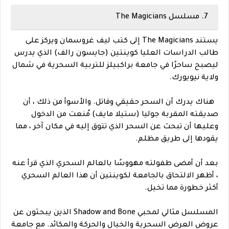
7. مسلسل The Magicians
يستند The Magicians إلى كتب ليف غروسمان ويركز على
طالب الدراسات العليا كوينتين (جايسون رالف) الذي يدرس
ليصبح ساحرًا في جامعة براكبيلز للتربية السحرية في شمال
ولاية نيويورك.
هناك يدرك أن السحر حقيقي وقاتل. والأسوأ من ذلك ، أن
صديقته المقربة جوليا (ستيلا مايف) مُنعت من الدخول
وعليها أن تبحث عن السحر الذي تتوق إليه في مكان آخر ، مما
يقودها إلى طريق مظلم.
بعد أن أمضى طفولته مهووسًا بالعالم السحري الذي قرأ عنه
، أظهر الالتحاق بالجامعة لكوينتين أن هذا العالم السحري
أكثر خطورة مما تخيل.
المسلسل مثالي لمحبي Shadow and Bone الذين يبحثون عن
عروض العرض السحرية والخيال والحركة والمكائد. مع جامعة