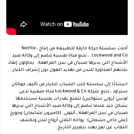
أحدث سلسلة حركة خارقة للطبيعة من إنتاج Netflix ،
Lockwood and Co. ، تتبع فتاة نفسية تنضم إلى وكالة صيد
الأشباح التي يديرها صبيان في سن المراهقة. يحاولون إنقاذ
بلدتهم المجاورة للندن من تهديد الغول دون إشراف الكبار.
استنادًا إلى سلسلة كتب الشباب للكبار من تأليف جوناثان
ستراود ، تتبع شركة Lockwood & Co فتاة صغيرة تدعى
لوسي (روبي ستوكس) تتمتع بقدرات نفسية تستخدمها
بشكل جيد عندما تنضم إلى وكالة صيد الأشباح التي يديرها
صبيان في سن المراهقة ، أنتوني. (كاميرون تشابمان) وجورج
(علي حاجي حشماتي). يواجه الثلاثي أرواح لندن ويكشف
النقاب عن لغز يهدد بتغيير التاريخ.