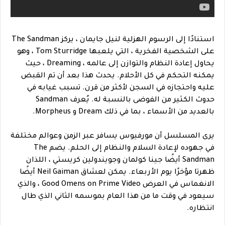
استنادًا إلى الرسوم الهزلية لنيل جايمان ، يركز The Sandman
على الشخصية الفخرية ، التي يلعبها Tom Sturridge ، وهو
يحاول إعادة النظام والتوازن إلى عالمه ، Dreaming ، حيث
يمكنه التحكم في كل الأحلام. يحدث هذا بعد أن تم القبض
عليه واحتجازه في السجن لأكثر من قرن. تسبب غيابه في
حدوث الكثير من الفوضى بالنسبة له. يُعرف Sandman
بالعديد من الأسماء ، بما في ذلك Dream و Morpheus.
يرى المسلسل أن مورفيوس يسافر عبر الزمن وعوالم مختلفة
في جهوده لإعادة السلام والنظام إلى الحلم. يضم The
Sandman أيضًا جينا كولمان وجويندولين كريستي ، اللذان
ظهرتا مؤخرًا يوم الأربعاء. يمكن لعشاق Neil Gaiman أيضًا
الانغماس في العرض Good Omens on Prime Video ، والذي
سيعود في وقت ما من هذا العام بموسمه الثاني الذي طال
انتظاره.