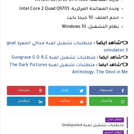
كارت الشاشة: NVIDIA GeForce GTX 1060
وحدة المعالجة المركزية: Intel Core 2 Quad Q9705
حجم الملف: 10 جيجا بايت
نظام التشغيل: Windows 10
👈شاهد ايضا :
متطلبات تشغيل لعبة محاكي المعزة goat
simulator 3
👈شاهد ايضا :
متطلبات تشغيل لعبة Gungrave G.O.R.E
👈
شاهد ايضا :
متطلبات تشغيل لعبة The Dark Pictures
Anthology: The Devil in Me
فيسبوك
تويتر
بنترست
واتساب
ريدايت
لينكدين
المقال التالي
متطلبات تشغيل لعبة Undisputed
المقال السابق