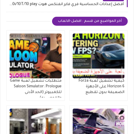
أفضل إعدادات الحساسية فري فاير انفنكس هوت Infinix Hot 10/10i/10T/10 play
أخر المواضيع من قسم : افضل-الالعاب
كيفية تشغيل لعبة Forza
متطلبات تشغيل لعبة Game
Horizon 6 على الأجهزة
Saloon Simulator: Prologue
الضعيفة بدون تقطيع
للكمبيوتر (الحد الأدنى
والموصى به)