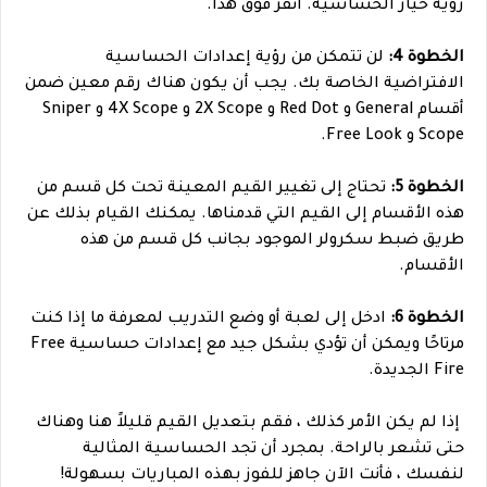
رؤية خيار الحساسية. انقر فوق هذا.
الخطوة 4:
لن تتمكن من رؤية إعدادات الحساسية
الافتراضية الخاصة بك. يجب أن يكون هناك رقم معين ضمن
أقسام General و Red Dot و 2X Scope و 4X Scope و Sniper
Scope و Free Look.
الخطوة 5:
تحتاج إلى تغيير القيم المعينة تحت كل قسم من
هذه الأقسام إلى القيم التي قدمناها. يمكنك القيام بذلك عن
طريق ضبط سكرولر الموجود بجانب كل قسم من هذه
الأقسام.
الخطوة 6:
ادخل إلى لعبة أو وضع التدريب لمعرفة ما إذا كنت
مرتاحًا ويمكن أن تؤدي بشكل جيد مع إعدادات حساسية Free
Fire الجديدة.
إذا لم يكن الأمر كذلك ، فقم بتعديل القيم قليلاً هنا وهناك
حتى تشعر بالراحة. بمجرد أن تجد الحساسية المثالية
لنفسك ، فأنت الآن جاهز للفوز بهذه المباريات بسهولة!