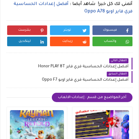
أتمنى لك كل خير!
شاهد أيضا :
أفضل إعدادات الحساسية
فري فاير اوبو Oppo A78
فيسبوك
تويتر
بنترست
واتساب
ريدايت
لينكدين
المقال التالي
أفضل إعدادات الحساسية فري فاير Honor PLAY 8T
المقال السابق
أفضل إعدادات الحساسية فري فاير اوبو Oppo F7
أخر المواضيع من قسم : إعدادات-الالعاب