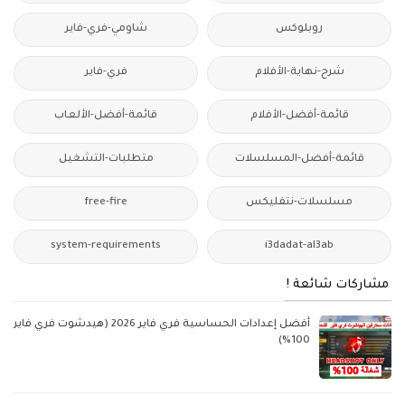
روبلوكس
شاومي-فري-فاير
شرح-نهاية-الأفلام
فري-فاير
قائمة-أفضل-الأفلام
قائمة-أفضل-الألعاب
قائمة-أفضل-المسلسلات
متطلبات-التشغيل
مسلسلات-نتفليكس
free-fire
system-requirements
i3dadat-al3ab
مشاركات شائعة !
أفضل إعدادات الحساسية فري فاير 2026 (هيدشوت فري فاير
100%)