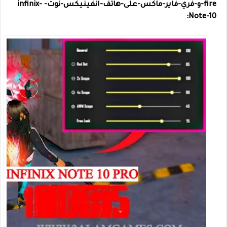
fire-و-فري-فاير-ماكس-على-هاتف-انفينيكس-نوت- infinix-
Note-10: