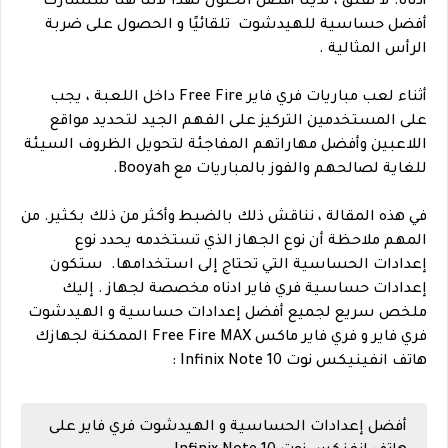
أدناه.
لا تقلق ، لدينا أفضل الحلول لهذا لأننا هنا سنشارك
أفضل حساسية للهيدشوت تلقائيًا و الحصول على ضربة
الرأس المثالية .
أثناء لعب مباريات فري فاير Free Fire داخل اللعبة ، يجب
على المستخدمين التركيز على الفهم الجيد لتحديد مواقع
اللاعبين وأفضل مهاراتهم المفاجئة لتحويل الظروف السيئة
للغاية لصالحهم والفوز بالمباريات مع Booyah.
في هذه المقالة ، نناقش ذلك بالضبط وأكثر من ذلك بكثير. من
المهم ملاحظة أن نوع الجهاز الذي تستخدمه يحدد نوع
إعدادات الحساسية التي تحتاج إلى استخدامها.
ستكون
إعدادات حساسية فري فاير ادناه مخصصة لجهاز . إليك
ملخص سريع لجميع أفضل إعدادات حساسية و الهيدشوت
فري فاير و فري فاير ماكس Free Fire MAX الممكنة لجهازك
هاتف انفينيكس نوت Infinix Note 10 :
أفضل إعدادات الحساسية و الهيدشوت فري فاير على