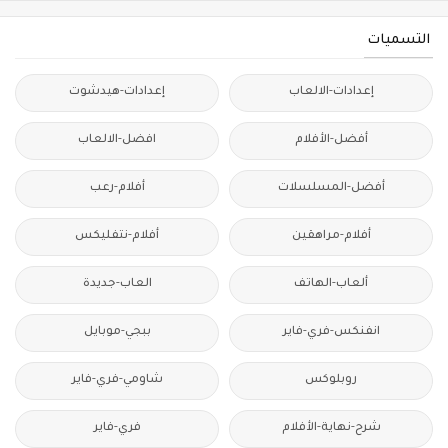
التسميات
إعدادات-الالعاب
إعدادات-هيدشوت
أفضل-الأفلام
افضل-الالعاب
أفضل-المسلسلات
أفلام-رعب
أفلام-مراهقين
أفلام-نتفليكس
ألعاب-الهاتف
العاب-جديدة
انفنكس-فري-فاير
ببجي-موبايل
روبلوكس
شاومي-فري-فاير
شرح-نهاية-الأفلام
فري-فاير