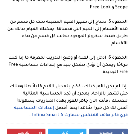
أقسام General و Red Dot و 2X Scope و 4X Scope و Sniper
Scope و Free Look.
الخطوة 5: تحتاج إلى تغيير القيم المعينة تحت كل قسم من
هذه الأقسام إلى القيم التي قدمناها. يمكنك القيام بذلك عن
طريق ضبط سكرولر الموجود بجانب كل قسم من هذه
الأقسام.
الخطوة 6: ادخل إلى لعبة أو وضع التدريب لمعرفة ما إذا كنت
مرتاحًا ويمكن أن تؤدي بشكل جيد مع إعدادات حساسية Free
Fire الجديدة.
إذا لم يكن الأمر كذلك ، فقم بتعديل القيم قليلاً هنا وهناك
حتى تشعر بالراحة. بمجرد أن تجد الحساسية المثالية
لنفسك ، فأنت الآن جاهز للفوز بهذه المباريات بسهولة!
أتمنى لك كل خير!
شاهد ايضا
أفضل
إعدادات الحساسية
فري فاير هاتف انفنكس سمارت Infinix Smart 5
.
فيسبوك
تويتر
بنترست