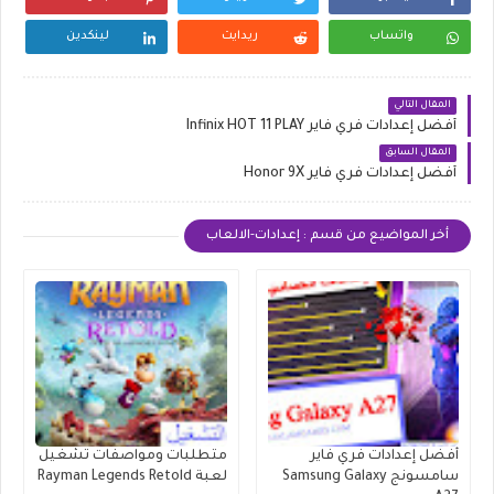
واتساب
ريدايت
لينكدين
المقال التالي
أفضل إعدادات فري فاير Infinix HOT 11 PLAY
المقال السابق
أفضل إعدادات فري فاير Honor 9X
أخر المواضيع من قسم : إعدادات-الالعاب
أفضل إعدادات فري فاير
متطلبات ومواصفات تشغيل
سامسونج Samsung Galaxy
لعبة Rayman Legends Retold