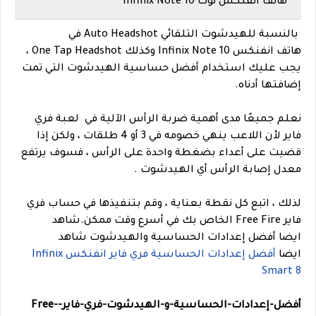
هاتف انفنكس نوت Infinix Note 10
بالنسبة للهيدشوت التلقائي Auto Headshot في
هاتف انفنكس Infinix Note 10 وكذلك One Tap Headshot ،
يجب عليك استخدام أفضل حساسية الهيدشوت التي تمت
إضافتها أدناه.
نعلم جميعًا مدى أهمية ضربة الرأس الآلية في لعبة فري
فاير لأن اللاعب ينهي خصومه في 3 أو 4 طلقات ، ولكن إذا
قضيت على أعداء بضغطة واحدة على الرأس ، فسوف يرتفع
معدل إصابة الرأس أي الهيدشوت .
لذلك ، اتبع كل نقطة بعناية ، وقم بتنفيذها في حساب فري
فاير Free Fire الخاص بك في أسرع وقت ممكن.
شاهد
ايضا
أفضل إعدادات الحساسية والهيدشوت شاهد
ايضا
أفضل إعدادات الحساسية فري فاير انفنكس Infinix
Smart 8
أفضل-إعدادات-الحساسية-و-الهيدشوت-فري-فاير-Free-