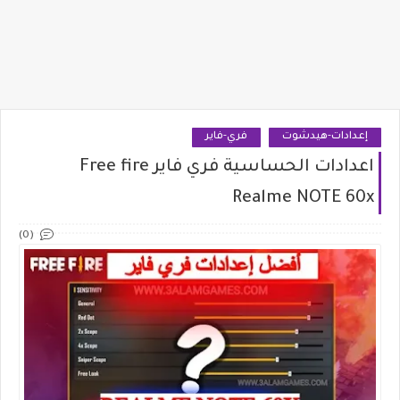
إعدادات-هيدشوت
فري-فاير
اعدادات الحساسية فري فاير Free fire
Realme NOTE 60x
(0)