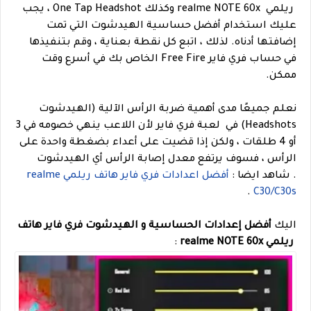
ريلمي realme NOTE 60x وكذلك One Tap Headshot ، يجب
عليك استخدام أفضل حساسية الهيدشوت التي تمت
إضافتها أدناه.
لذلك ، اتبع كل نقطة بعناية ، وقم بتنفيذها
في حساب فري فاير Free Fire الخاص بك في أسرع وقت
ممكن.
نعلم جميعًا مدى أهمية ضربة الرأس الآلية (الهيدشوت
Headshots) في لعبة فري فاير لأن اللاعب ينهي خصومه في 3
أو 4 طلقات ، ولكن إذا قضيت على أعداء بضغطة واحدة على
الرأس ، فسوف يرتفع معدل إصابة الرأس أي الهيدشوت
.
شاهد ايضا :
أفضل اعدادات فري فاير هاتف ريلمي realme
.
C30/C30s
اليك
أفضل إعدادات الحساسية و الهيدشوت فري فاير هاتف
ريلمي realme
NOTE 60x
: