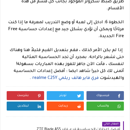
طريق ضبط سكرولر الموجود بجانب كل قسم من هذه
الأقسام.
الخطوة 6: ادخل إلى لعبة أو وضع التدريب لمعرفة ما إذا كنت
مرتاحًا ويمكن أن تؤدي بشكل جيد مع إعدادات حساسية Free
Fire الجديدة.
إذا لم يكن الأمر كذلك ، فقم بتعديل القيم قليلاً هنا وهناك
حتى تشعر بالراحة. بمجرد أن تجد الحساسية المثالية
لنفسك ، فأنت الآن جاهز للفوز بهذه المباريات بسهولة!
أتمنى لك كل خير!
شاهد ايضا : أفضل إعدادات الحساسية
والهيدشوت
فري فاير هاتف ريلمي realme C25Y .
فيسبوك
تويتر
بنترست
واتساب
ريدايت
لينكدين
المقال التالي
أفضل اعدادات الحساسية فري فاير ZTE Blade A55