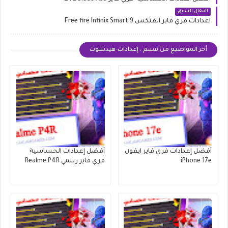
المقال السابق
اعدادات فري فاير انفنكس Free fire Infinix Smart 9
أخر المواضيع من قسم : إعدادات-هيدشوت
أفضل إعدادات فري فاير ايفون
أفضل إعدادات الحساسية
iPhone 17e
فري فاير ريلمي Realme P4R