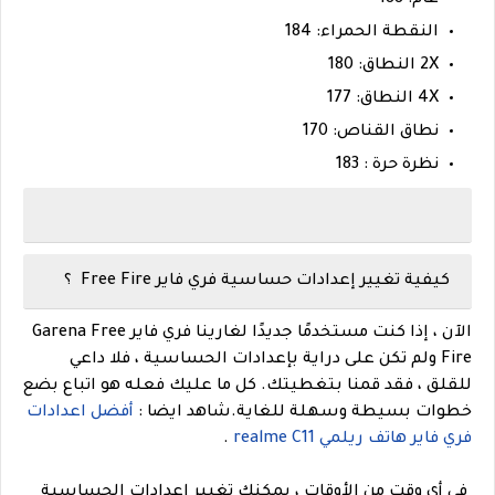
النقطة الحمراء: 184
2X النطاق: 180
4X النطاق: 177
نطاق القناص: 170
نظرة حرة : 183
كيفية تغيير إعدادات حساسية فري فاير Free Fire ؟
الآن ، إذا كنت مستخدمًا جديدًا لغارينا فري فاير Garena Free
Fire ولم تكن على دراية بإعدادات الحساسية ، فلا داعي
للقلق ، فقد قمنا بتغطيتك. كل ما عليك فعله هو اتباع بضع
خطوات بسيطة وسهلة للغاية.
شاهد ايضا :
أفضل اعدادات
فري فاير هاتف ريلمي realme C11
.
في أي وقت من الأوقات ، يمكنك تغيير إعدادات الحساسية