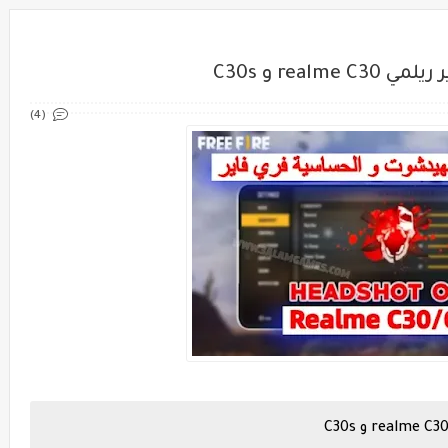
re و C30s
(4)