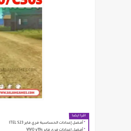
اقرا ايضا
أفضل إعدادات الحساسية فري فاير ITEL S23
أفضل إعدادات فري فاير VIVO y19s