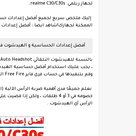
لجهاز ريلمي realme C30/C30s.
الممكنة لجهازك!
شاهد ايضا : أفضل إعدادا
أفضل إعدادات الحساسية و الهيدشوت فري فاير 
، يجب عليك استخدام أفضل حساسية الهيدشوت ا
وقم بتنفيذها في حساب فري فاير Free Fire الخاص بك في أسرع وقت ممكن.
خصومه في 3 أو 4 طلقات ، ولكن إ
الرأس أي الهيدشوت .