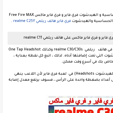
إليك ملخص سريع لجميع أفضل إعدادات حساسية و الهيدشوت فري فاير و فري فاير ماكس Free Fire MAX
ت الحساسية والهيدشوت
فري فاير هاتف ريلمي realme C25Y .
و فري فاير ماكس على هاتف ريلمي realme C11
بالنسبة للهيدشوت التلقائي Auto Headshot في هاتف ريلمي realme C30/C30s وكذلك One Tap Headshot
لتي تمت إضافتها أدناه. لذلك ، اتبع كل نقطة بعناية ،
نعلم جميعًا مدى أهمية ضربة الرأس الآلية (الهيدشوت Headshots) في لعبة فري فاير لأن اللاعب ينهي
ذا قضيت على أعداء بضغطة واحدة على الرأس ، فسوف يرتفع معدل إصابة