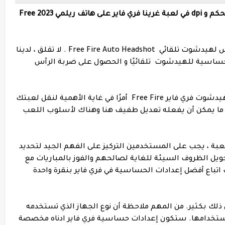
أفضل إعدادات الحساسية و الهيدشوت و التحكم و dpi في لعبة غرينا فري فاير على هاتف ريلمي 2023 Free
أفضل إعدادات غارينا فري فاير و فري فاير ماكس لهيدشوت تلقائي Free Fire Auto Headshot . لا تقلق ، لدينا
حساسية للهيدشوت تلقائيًا و الحصول على ضربة الرأس
يعد العثور على أفضل إعدادات حساسية و الهيدشوت فري فاير Free Fire أمرًا في غاية الأهمية لنقل لعبتك
ديق ما يمكن أن يفعله تعديل طفيف هنا وهناك لأسلوب اللعب
ريات فري فاير Free Fire داخل اللعبة ، يجب على المستخدمين التركيز على الفهم الجيد لتحديد
ويل الظروف السيئة للغاية لصالحهم والفوز بالمباريات مع
ك اتباع أفضل إعدادات الحساسية في فري فاير بنقرة واحدة
 ذلك بكثير. من المهم ملاحظة أن نوع الجهاز الذي تستخدمه
 استخدامها. ستكون إعدادات حساسية فري فاير ادناه مخصصة