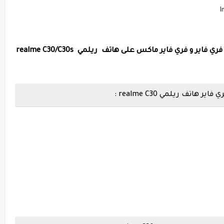
اليك أفضل إعدادات الحساسية و الهيدشوت فري فاير و فري فاير ماكس على هاتف ريلمي realme C30/C30s
ف ريلمي realme C30 :