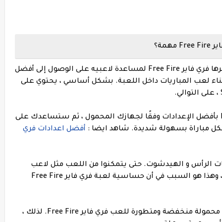
همة؟
إعدادات الحساسية هي إحدى الميزات التي توفرها فري فاير Free Fire لمساعدة لاعبيه على الوصول إلى أفضل
ناء لعب المباريات داخل اللعبة. بشكل أساسي ، يحتوي على
لذلك ، عليك أن تقوم بعمل فري فاير Free Fire بأفضل الإعدادات وفقًا لجهازك المحمول ، ثم ستساعدك على
 بكل مباراة بسهولة شديدة.
شاهد ايضا :
أفضل اعدادات فري
ات الرأس و الهيدشوت. حتى يتمكنوا من اللعب مثل لاعب
محترف والفوز في جميع المباريات مع Booyah ، وهذا هو السبب في أن حساسية لعبة فري فاير Free Fire
كما نعلم ، يستخدم العديد من اللاعبين أجهزة محمولة منخفضة ومتطورة للعب فري فاير Free Fire. لذلك ،