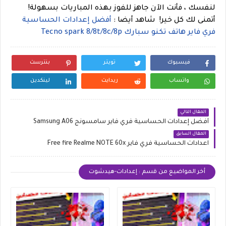
لنفسك ، فأنت الآن جاهز للفوز بهذه المباريات بسهولة!
أتمنى لك كل خير!
شاهد أيضا :
أفضل إعدادات الحساسية
فري فاير هاتف تكنو سبارك Tecno spark 8/8t/8c/8p
فيسبوك
تويتر
بنترست
واتساب
ريدايت
لينكدين
المقال التالي
أفضل إعدادات الحساسية فري فاير سامسونج Samsung A06
المقال السابق
اعدادات الحساسية فري فاير Free fire Realme NOTE 60x
أخر المواضيع من قسم : إعدادات-هيدشوت