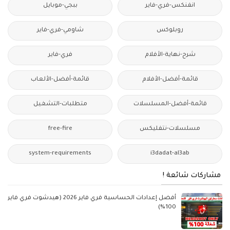
انفنكس-فري-فاير
ببجي-موبايل
روبلوكس
شاومي-فري-فاير
شرح-نهاية-الأفلام
فري-فاير
قائمة-أفضل-الأفلام
قائمة-أفضل-الألعاب
قائمة-أفضل-المسلسلات
متطلبات-التشغيل
مسلسلات-نتفليكس
free-fire
system-requirements
i3dadat-al3ab
مشاركات شائعة !
أفضل إعدادات الحساسية فري فاير 2026 (هيدشوت فري فاير
100%)