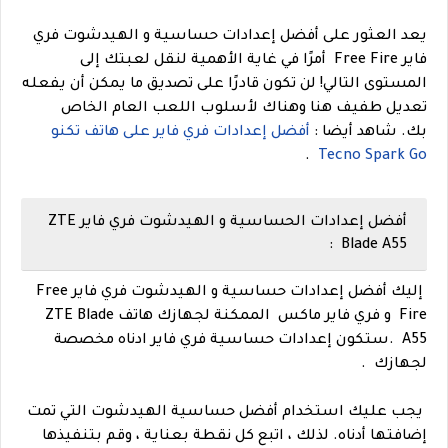
يعد العثور على أفضل إعدادات حساسية و الهيدشوت فري
فاير Free Fire أمرًا في غاية الأهمية لنقل لعبتك إلى
المستوى التالي! لن تكون قادرًا على تصديق ما يمكن أن يفعله
تعديل طفيف هنا وهناك لأسلوب اللعب العام الخاص
بك.
شاهد أيضا :
أفضل إعدادات فري فاير على هاتف تكنو
.
Tecno Spark Go
أفضل إعدادات الحساسية و الهيدشوت فري فاير ZTE
Blade A55 :
إليك أفضل إعدادات حساسية و الهيدشوت فري فاير
Free
Fire
و فري فاير ماكس الممكنة لجهازك
هاتف ZTE Blade
A55 .
ستكون إعدا
دات حساسية فري فاير ادناه مخصصة
لجهازك .
يجب عليك استخدام أفضل حساسية الهيدشوت التي تمت
إضافتها أدناه. لذلك ، اتبع كل نقطة بعناية ، وقم بتنفيذها