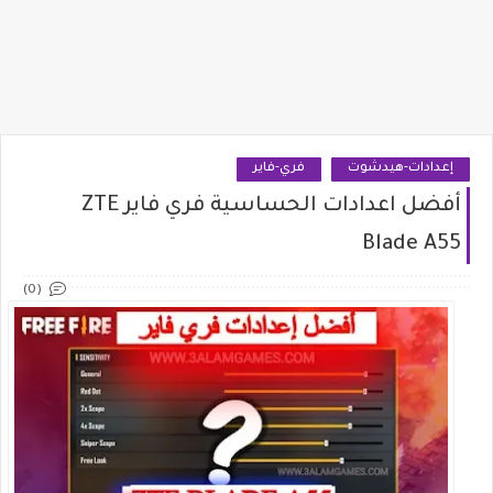
إعدادات-هيدشوت
فري-فاير
أفضل اعدادات الحساسية فري فاير ZTE
Blade A55
(0)