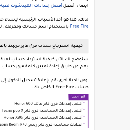
ايضا : أفضل
أفضل إعدادات الهيدشوت لعبة فري فاير 2023 
لذلك، هذا هو أحد الأسباب الرئيسية لإنشاء حساب Free Fire حقيقي. ومع ذلك، يمك
Free Fire
باستخدام اسم حسابك ومعرفك. لكن
كيفية استرجاع حساب فري فاير مرتبط بال
بهم عن طريق إعادة تعيين كلمة مرور حساب Facebook الخاص بهم.
ومن ناحية أخرى، قم بإعادة تسجيل الدخول إلى
حساب Free Fire الخاص بك.
اقرا ايضا
أفضل إعدادات فري فاير هاتف Honor 600
أفضل إعدادات الحساسية فري فاير Tecno pop X
أفضل إعدادات الحساسية فري فاير Honor X80i
اعدادات حساسية فري فاير ريدمي Xiaomi Redmi R70