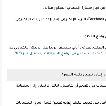
الخطوة 4: انتقل الآن إلى الخيار: حساب فقدان Facebook/ البريد الإلكتروني وقم بإعداد بريدك الإلكتروني
بعد اتباع الخطوات، ستظهر نافذة تؤكد إرسال الطلب.بعد 2-3 أيام، ستتلقى بريدًا على بريدك الإلكتروني من
:
كيفية التسجيل في برنامج الشراكة غارينا فري فاير 2023
د طريقة لإنشاء حساب دون تقديم أي تفاصيل. لذلك، لا تحتاج إلى استعادة
إذا فقدت حساب فري فاير Free Fire الخاص بك، فيجب عليك إعادة تعيين كلمة المرور للحسابات