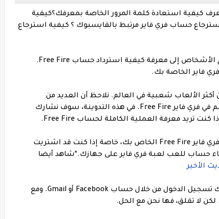
حسابك في فري فاير Free Fire؟ لا تعرف كيفية استعادة كلمة المرور الخاصة بمعرفك؟كيفية
ترجاع حساب فري فاير مرتبط بالفايسبوك ؟ كيفية استرجاع
لا تقلق، نحن هنا لنقدم لك الحل.يحتاج معظم الأشخاص إلى معرفة كيفية استرداد حساب Free Fire.
ي فاير الخاصة بك.
 أكثر الألعاب شعبية في العالم. نلاحظ أن العديد من
الأشخاص يواجهون مشاكل في حذف حساباتهم في فري فاير Free Fire. في هذه التدوينة، سوف نشارك
 تريد معرفة العملية الكاملة لحساب Free Fire.
سيكون الأمر محبطًا للغاية إذا فقدت حساب فري فاير Free Fire الخاص بك، خاصة إذا كنت قد اشتريت
شاء حساب للعب لعبة فري فاير على جهازك.
*شاهد أيضا
ث الأخير
يمكنك إنشاء حساب كحساب ضيف أو يمكنك تسجيل الدخول من خلال حساب Facebook أو Gmail. ومع
ن لا تقلق، فها نحن مع الحل.