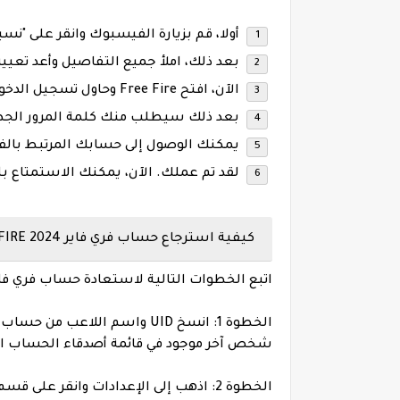
أولا، قم بزيارة الفيسبوك وانقر على "نسي
بعد ذلك، املأ جميع التفاصيل وأعد تعيين
الآن، افتح Free Fire وحاول تسجيل الدخول باستخدام Facebook.
بعد ذلك سيطلب منك كلمة المرور الجديد
يمكنك الوصول إلى حسابك المرتبط بال
لقد تم عملك. الآن، يمكنك الاستمتاع بلعبة Free Fire مر
كيفية استرجاع حساب فري فاير 2024 FREE FIRE ؟
اتبع الخطوات التالية لاستعادة حساب فري فاير
شخص آخر موجود في قائمة أصدقاء الحساب المف
الخطوة 2: اذهب إلى الإعدادات وانقر على قسم المساعدة.