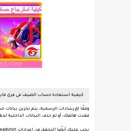
كيفية استعادة حساب الضيف في فري فاير
وفقًا للإرشادات الرسمية، يتم تخزين بيانات ح
فقدت هاتفك، أو تم حذف البيانات الداخلية ل
يجب عليك أيضًا التحقق من إعدادات Free Fire Headshot لتوجيه رأس الأعداء تلقائيًا أثناء القتال.