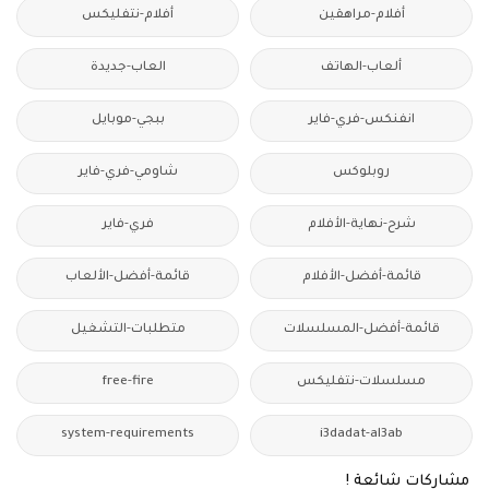
أفلام-مراهقين
أفلام-نتفليكس
ألعاب-الهاتف
العاب-جديدة
انفنكس-فري-فاير
ببجي-موبايل
روبلوكس
شاومي-فري-فاير
شرح-نهاية-الأفلام
فري-فاير
قائمة-أفضل-الأفلام
قائمة-أفضل-الألعاب
قائمة-أفضل-المسلسلات
متطلبات-التشغيل
مسلسلات-نتفليكس
free-fire
system-requirements
i3dadat-al3ab
مشاركات شائعة !