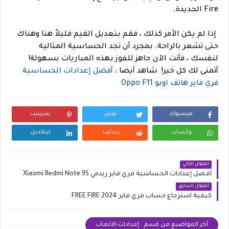
Fire الجديدة.
إذا لم يكن الأمر كذلك ، فقم بتعديل القيم قليلاً هنا وهناك
حتى تشعر بالراحة. بمجرد أن تجد الحساسية المثالية
لنفسك ، فأنت الآن جاهز للفوز بهذه المباريات بسهولة!
أتمنى لك كل خير!
شاهد أيضا :
أفضل إعدادات الحساسية
فري فاير هاتف اوبو Oppo F11
فيسبوك
تويتر
بنترست
واتساب
ريدايت
لينكدين
المقال التالي
أفضل إعدادات الحساسية فري فاير ريدمي Xiaomi Redmi Note 9S
المقال السابق
كيفية استرجاع حساب فري فاير 2024 FREE FIRE
أخر المواضيع من قسم : إعدادات-الالعاب