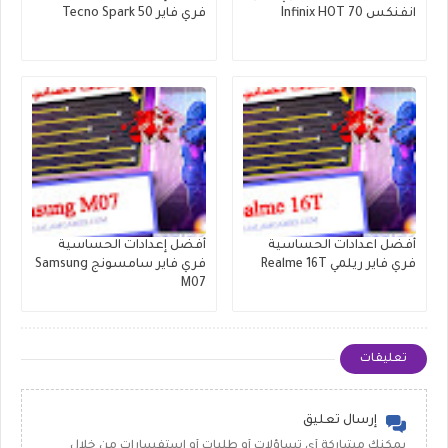
انفنكس Infinix HOT 70
فري فاير Tecno Spark 50
أفضل اعدادات الحساسية
أفضل إعدادات الحساسية
فري فاير ريلمي Realme 16T
فري فاير سامسونج Samsung
M07
تعليقات
إرسال تعليق
يمكنك مشاركة أي تساؤلات أو طلبات أو استفسارات من خلال