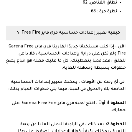
نطاق القناص: 62
نظرة حرة : 68
كيفية تغيير إعدادات حساسية فري فاير Free Fire ؟
الآن ، إذا كنت مستخدمًا جديدًا لغارينا فري فاير Garena Free
Fire ولم تكن على دراية بإعدادات الحساسية ، فلا داعي
للقلق ، فقد قمنا بتغطيتك. كل ما عليك فعله هو اتباع بضع
خطوات بسيطة وسهلة للغاية.
في أي وقت من الأوقات ، يمكنك تغيير إعدادات الحساسية
الخاصة بك والدخول في لعبة. فيما يلي خطوات القيام بذلك:
الخطوة 1:
أولاً ، افتح لعبة فري فاير Garena Free Fire على
جهازك.
الخطوة 2:
بعد ذلك ، في الزاوية اليمنى العليا من ردهة
اللعبة ، يمكنك رؤية أيقونة الإعدادات. اضغط على هذا.