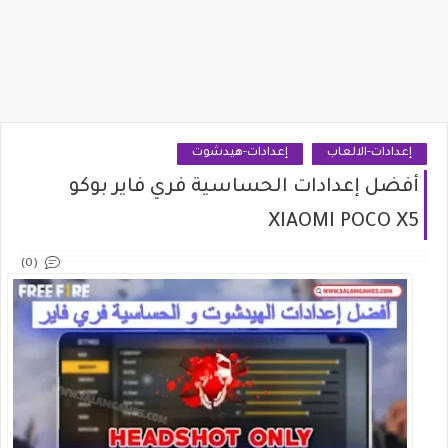
إعدادات-الالعاب
إعدادات-هيدشوت
أفضل إعدادات الحساسية فري فاير بوكو
XIAOMI POCO X5
(0)