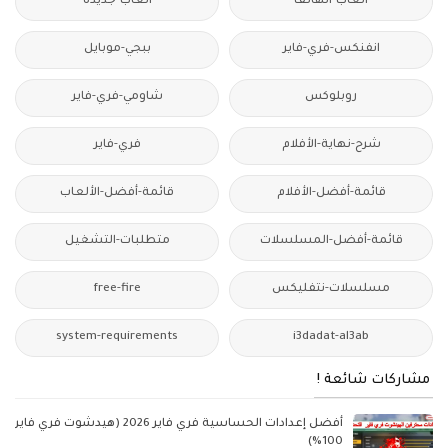
ألعاب-الهاتف
العاب-جديدة
انفنكس-فري-فاير
ببجي-موبايل
روبلوكس
شاومي-فري-فاير
شرح-نهاية-الأفلام
فري-فاير
قائمة-أفضل-الأفلام
قائمة-أفضل-الألعاب
قائمة-أفضل-المسلسلات
متطلبات-التشغيل
مسلسلات-نتفليكس
free-fire
system-requirements
i3dadat-al3ab
مشاركات شائعة !
أفضل إعدادات الحساسية فري فاير 2026 (هيدشوت فري فاير
100%)