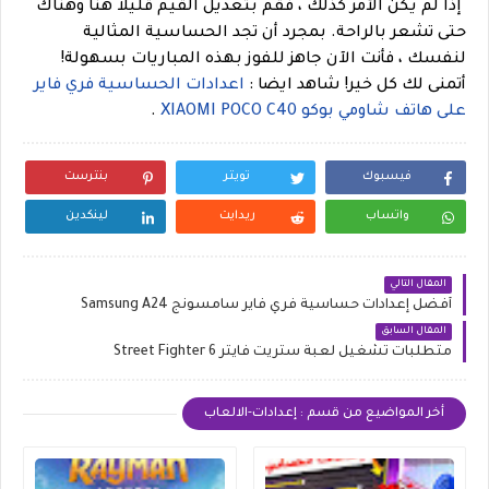
إذا لم يكن الأمر كذلك ، فقم بتعديل القيم قليلاً هنا وهناك
حتى تشعر بالراحة. بمجرد أن تجد الحساسية المثالية
لنفسك ، فأنت الآن جاهز للفوز بهذه المباريات بسهولة!
أتمنى لك كل خير!
شاهد ايضا :
اعدادات الحساسية فري فاير
على هاتف شاومي بوكو XIAOMI POCO C40
.
فيسبوك
تويتر
بنترست
واتساب
ريدايت
لينكدين
المقال التالي
أفضل إعدادات حساسية فري فاير سامسونج Samsung A24
المقال السابق
متطلبات تشغيل لعبة ستريت فايتر Street Fighter 6
أخر المواضيع من قسم : إعدادات-الالعاب