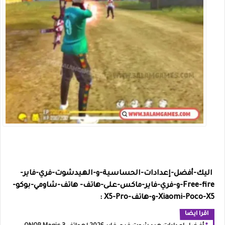
اليك-أفضل-إعدادات-الحساسية-و-الهيدشوت-فري-فاير-
Free-fire-و-فري-فاير-ماكس-على-هاتف-
هاتف-شاومي-بوكو-
Xiaomi-Poco-X5-و-هاتف-X5-Pro :
اقرا ايضا