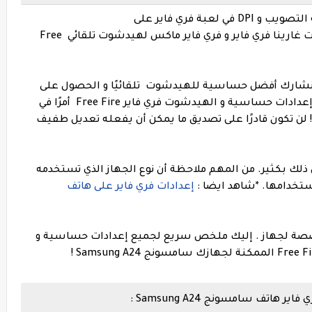
أفضل إعدادات الحساسية و الهيدشوت و دقة التصويب و DPI في لعبة فري فاير على
أفضل إعدادات غارينا فري فاير و فري فاير ماكس لهيدشوت تلقائي Free
ا سنشارك أفضل حساسية للهيدشوت تلقائيًا و الحصول على
يعد العثور على أفضل إعدادات حساسية و الهيدشوت فري فاير Free Fire أمرًا في
! لن تكون قادرًا على تصديق ما يمكن أن يفعله تعديل طفيف
 ذلك بكثير. من المهم ملاحظة أن نوع الجهاز الذي تستخدمه
استخدامها.
*
شاهد ايضا :
إعدادات فري فاير على هاتف
صصة لجهاز . إليك ملخص سريع لجميع إعدادات حساسية و
تف سامسونج Samsung A24 :