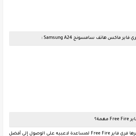
اكس هاتف سامسونج Samsung A24 :
همة؟
إعدادات الحساسية هي إحدى الميزات التي توفرها فري فاير Free Fire لمساعدة لاعبيه على الوصول إلى أفضل