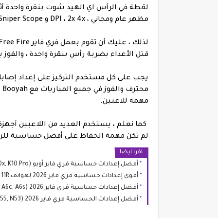
لقطة في الرأس اي الهيد شوت بنقرة واحدة أث
مظهر عام ومجاني ، DPI ، 2x 4x و Sniper Scope ، على التوالي.
قتل الأعداء بضربة رأس بنقرة واحدة ، والفوز
يجب على كل مستخدم التركيز على إعداد إصاب
مهمة للاعبين.
لم تكن مهمة الحفاظ على أفضل حساسية لل
اقرا ايضا
أفضل إعدادات حساسية فري فاير أوبو OPPO K10 (K10, K10x, K10 Pro)
أقوى إعدادات حساسية فري فاير 2026 لهواتف Redmi 14R, 13R, 12R, 11R
أفضل إعدادات حساسية فري فاير 2026 Oppo A6 (A6, A6x, A6t, A6c, A6s)
أفضل إعدادات الحساسية فري فاير 2026 Realme Narzo (N65, N63, N61, N55, N53)