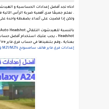
ولكن إذا قضيت على أعداء بضغطة واحدة على 
Headshot ، يجب عليك استخدام أفضل حساسية الهيدشوت التي تمت إضافتها أدناه.
بعناية ، وقم بتنفيذها في حساب فري فاير Free Fire الخاص بك في أسرع وقت ممكن.
إعدادات فري فاير هاتف سامسونج Samsung M21/M21s