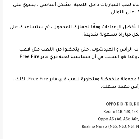
ناء لعب المباريات داخل اللعبة. بشكل أساسي ، يحتوي على
لذلك ، عليك أن تقوم بعمل فري فاير Free Fire بأفضل الإعدادات وفقًا لجهازك المحمول ، ثم ستساعدك على
 بكل مباراة بسهولة شديدة.
ات الرأس و الهيدشوت. حتى يتمكنوا من اللعب مثل لاعب
محترف والفوز في جميع المباريات مع Booyah ، وهذا هو السبب في أن حساسية لعبة فري فاير Free Fire
كما نعلم ، يستخدم العديد من اللاعبين أجهزة محمولة منخفضة ومتطورة للعب فري فاير Free Fire. لذلك ،
رأس مهمة سهلة.