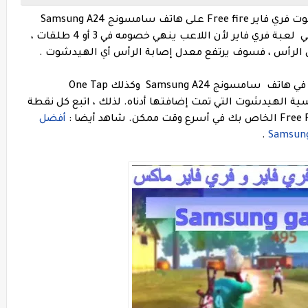
ادناه تجد أفضل إعدادات الحساسية و الهيدشوت فري فاير Free fire على هاتف سامسونج Samsung A24
. نعلم جميعًا مدى أهمية ضربة الرأس الآلية في لعبة فري فاير لأن اللاعب ينهي خصومه في 3 أو 4 طلقات ،
الرأس ، فسوف يرتفع معدل إصابة الرأس أي الهيدشوت .
بالنسبة للهيدشوت التلقائي Auto Headshot في هاتف سامسونج Samsung A24 وكذلك One Tap
لذلك ، اتبع كل نقطة
شاهد أيضا :
أفضل
.