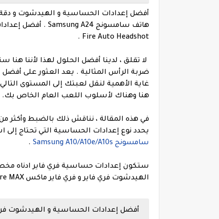
هاتف
سامسونج
Samsung A24 .
Fire Auto Headshot .
لا تقلق ، لدينا أفضل الحلول لهذا لأننا هن
ضربة الرأس المثالية .
غاية الأهمية لنقل لعبتك إلى المستوى التالي
هنا وهناك لأسلوب اللعب العام الخاص بك.
في هذه المقالة ، نناقش ذلك بالضبط وأكثر من
يحدد نوع إعدادات الحساسية التي تحتاج إلى 
سامسونج Samsung A10/A10e/A10s
.
ستكون إعدادات حساسية فري فاير ادناه مخ
الهيدشوت فري فاير و فري فاير ماكس Free Fire MAX الممكنة لجهازك سامسونج Samsung A24 !
أفضل إعدادات الحساسية و الهيدشوت فري فاير ها