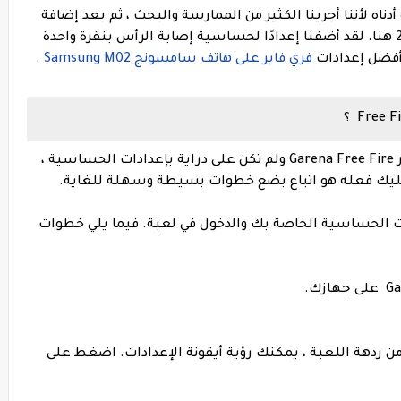
اه لأننا أجرينا الكثير من الممارسة والبحث ، ثم بعد إضافة
أفضل حساسية لإعداد لقطة الهيدشوت 2023 هنا. لقد أضفنا إعدادًا لحساسية إصابة الرأس بنقرة واحدة
فضل إعدادات
فري فاير على هاتف سامسونج Samsung M02
.
الآن ، إذا كنت مستخدمًا جديدًا لغارينا فري فاير Garena Free Fire ولم تكن على دراية بإعدادات الحساسية ،
 عليك فعله هو اتباع بضع خطوات بسيطة وسهلة للغاية.
ات الحساسية الخاصة بك والدخول في لعبة. فيما يلي خطوات
 من ردهة اللعبة ، يمكنك رؤية أيقونة الإعدادات. اضغط على