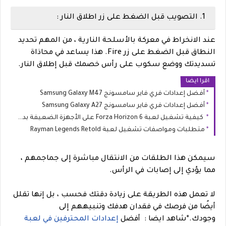
1. التصويب قبل الضغط على زر اطلاق النار :
عند الانخراط في معركة بالأسلحة النارية ، من المهم تحديد
النطاق قبل الضغط على زر Fire. هذا يساعد في محاذاة
تسديدتك ووضع سكوب على رأس خصمك قبل إطلاق النار.
اقرا ايضا
أفضل إعدادات فري فاير سامسونج Samsung Galaxy M47
أفضل إعدادات فري فاير سامسونج Samsung Galaxy A27
كيفية تشغيل لعبة Forza Horizon 6 على الأجهزة الضعيفة بدون تقطيع
متطلبات ومواصفات تشغيل لعبة Rayman Legends Retold
سيمكن هذا الطلقات من الانتقال مباشرة إلى جماجمهم ،
مما يؤدي إلى إصابات في الرأس.
لا تعمل هذه الطريقة على زيادة دقتك فحسب ، بل إنها تقلل
أيضًا من فرصك في فقدان هدفك وتنبيههم إلى
وجودك.
*
شاهد ايضا : أفضل
إعدادات المحترفين في لعبة