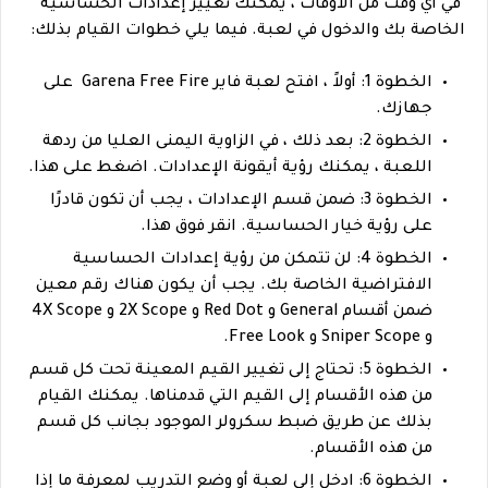
في أي وقت من الأوقات ، يمكنك تغيير إعدادات الحساسية
الخاصة بك والدخول في لعبة. فيما يلي خطوات القيام بذلك:
الخطوة 1: أولاً ، افتح لعبة فاير Garena Free Fire على
جهازك.
الخطوة 2: بعد ذلك ، في الزاوية اليمنى العليا من ردهة
اللعبة ، يمكنك رؤية أيقونة الإعدادات. اضغط على هذا.
الخطوة 3: ضمن قسم الإعدادات ، يجب أن تكون قادرًا
على رؤية خيار الحساسية. انقر فوق هذا.
الخطوة 4: لن تتمكن من رؤية إعدادات الحساسية
الافتراضية الخاصة بك. يجب أن يكون هناك رقم معين
ضمن أقسام General و Red Dot و 2X Scope و 4X Scope
و Sniper Scope و Free Look.
الخطوة 5: تحتاج إلى تغيير القيم المعينة تحت كل قسم
من هذه الأقسام إلى القيم التي قدمناها. يمكنك القيام
بذلك عن طريق ضبط سكرولر الموجود بجانب كل قسم
من هذه الأقسام.
الخطوة 6: ادخل إلى لعبة أو وضع التدريب لمعرفة ما إذا