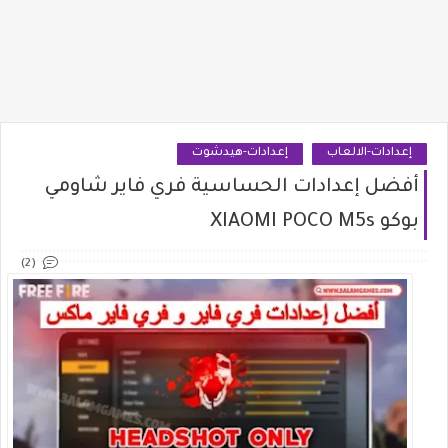
إعدادات-الالعاب
إعدادات-هيدشوت
أفضل إعدادات الحساسية فري فاير شاومي
بوكو XIAOMI POCO M5s
(2)