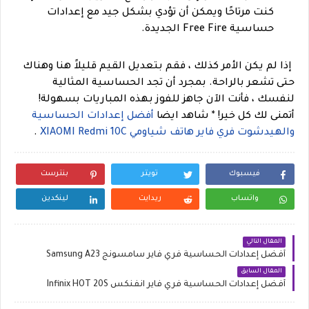
كنت مرتاحًا ويمكن أن تؤدي بشكل جيد مع إعدادات
حساسية Free Fire الجديدة.
إذا لم يكن الأمر كذلك ، فقم بتعديل القيم قليلاً هنا وهناك
حتى تشعر بالراحة. بمجرد أن تجد الحساسية المثالية
لنفسك ، فأنت الآن جاهز للفوز بهذه المباريات بسهولة!
أتمنى لك كل خير!
*
شاهد ايضا
أفضل إعدادات الحساسية
والهيدشوت فري فاير هاتف شياومي XIAOMI Redmi 10C
.
فيسبوك
تويتر
بنترست
واتساب
ريدايت
لينكدين
المقال التالي
أفضل إعدادات الحساسية فري فاير سامسونج Samsung A23
المقال السابق
أفضل إعدادات الحساسية فري فاير انفنكس Infinix HOT 20S