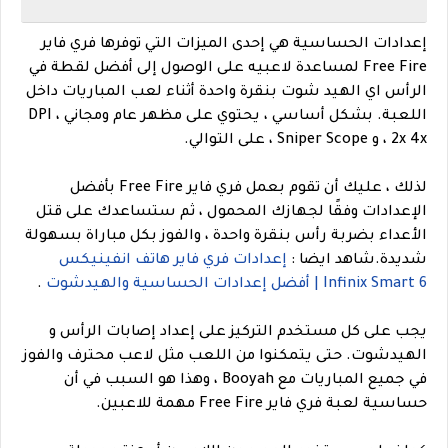
إعدادات الحساسية هي إحدى الميزات التي توفرها فري فاير
Free Fire لمساعدة لاعبيه على الوصول إلى أفضل لقطة في
الرأس اي الهيد شوت بنقرة واحدة أثناء لعب المباريات داخل
اللعبة. بشكل أساسي ، يحتوي على مظهر عام ومجاني ، DPI
، 2x 4x و Sniper Scope ، على التوالي.
لذلك ، عليك أن تقوم بعمل فري فاير Free Fire بأفضل
الإعدادات وفقًا لجهازك المحمول ، ثم ستساعدك على قتل
الأعداء بضربة رأس بنقرة واحدة ، والفوز بكل مباراة بسهولة
شديدة.
شاهد ايضا :
إعدادات فري فاير هاتف انفينيكس
Infinix Smart 6 | أفضل إعدادات الحساسية والهيدشوت
.
يجب على كل مستخدم التركيز على إعداد إصابات الرأس و
الهيدشوت. حتى يتمكنوا من اللعب مثل لاعب محترف والفوز
في جميع المباريات مع Booyah ، وهذا هو السبب في أن
حساسية لعبة فري فاير Free Fire مهمة للاعبين.