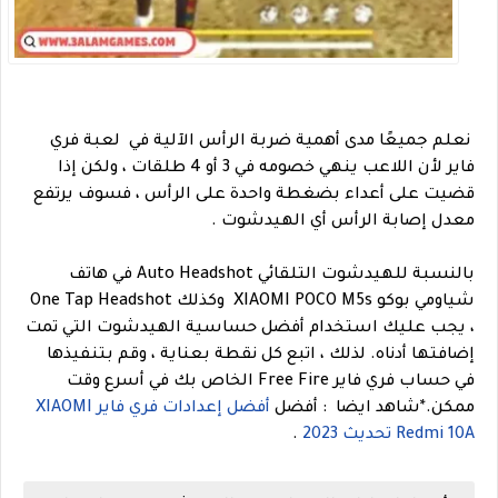
نعلم جميعًا مدى أهمية ضربة الرأس الآلية في لعبة فري
فاير لأن اللاعب ينهي خصومه في 3 أو 4 طلقات ، ولكن إذا
قضيت على أعداء بضغطة واحدة على الرأس ، فسوف يرتفع
معدل إصابة الرأس أي الهيدشوت .
بالنسبة للهيدشوت التلقائي Auto Headshot في هاتف
شياومي بوكو XIAOMI POCO M5s وكذلك One Tap Headshot
، يجب عليك استخدام أفضل حساسية الهيدشوت التي تمت
إضافتها أدناه. لذلك ، اتبع كل نقطة بعناية ، وقم بتنفيذها
في حساب فري فاير Free Fire الخاص بك في أسرع وقت
ممكن.
*شاهد ايضا
: أفضل
أفضل إعدادات فري فاير XIAOMI
Redmi 10A تحديث 2023
.