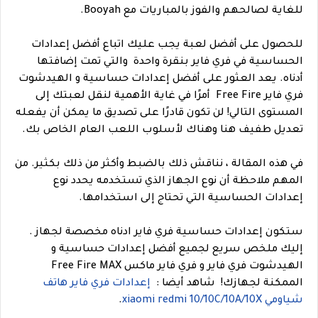
للغاية لصالحهم والفوز بالمباريات مع Booyah.
للحصول على أفضل لعبة يجب عليك اتباع أفضل إعدادات
الحساسية في فري فاير بنقرة واحدة والتي تمت إضافتها
أدناه.
يعد العثور على أفضل إعدادات حساسية و الهيدشوت
فري فاير Free Fire أمرًا في غاية الأهمية لنقل لعبتك إلى
المستوى التالي! لن تكون قادرًا على تصديق ما يمكن أن يفعله
تعديل طفيف هنا وهناك لأسلوب اللعب العام الخاص بك.
في هذه المقالة ، نناقش ذلك بالضبط وأكثر من ذلك بكثير. من
المهم ملاحظة أن نوع الجهاز الذي تستخدمه يحدد نوع
إعدادات الحساسية التي تحتاج إلى استخدامها.
ستكون إعدادات حساسية فري فاير ادناه مخصصة لجهاز .
إليك ملخص سريع لجميع أفضل إعدادات حساسية و
الهيدشوت فري فاير و فري فاير ماكس Free Fire MAX
الممكنة لجهازك!
شاهد أيضا :
إعدادات فري فاير هاتف
شياومي xiaomi redmi 10/10C/10A/10X
.