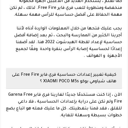
كما نعلم ، يستخدم العديد من اللاعبين أجهزة محمولة
منخفضة ومتطورة للعب فري فاير Free Fire. لذلك ، لم تكن
مهمة الحفاظ على أفضل حساسية للرأس مهمة سهلة.
يجب عليك فتحها من خلال المعلومات الواردة أدناه لأننا
أجرينا الكثير من الممارسة والبحث ، ثم بعد إضافة أفضل
حساسية لإعداد لقطة الهيدشوت 2022 هنا. لقد أضفنا
إعدادًا لحساسية إصابة الرأس بنقرة واحدة وفقًا لجميع
الأجهزة و الهواتف .
كيفية تغيير إعدادات حساسية فري فاير Free Fire على
هاتف شياومي بوكو XIAOMI POCO M5s ؟
الآن ، إذا كنت مستخدمًا جديدًا لغارينا فري فاير Garena Free
Fire ولم تكن على دراية بإعدادات الحساسية ، فلا داعي
للقلق ، فقد قمنا بتغطيتك. كل ما عليك فعله هو اتباع بضع
خطوات بسيطة وسهلة للغاية.