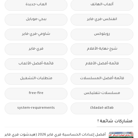
ألعاب-الهاتف
العاب-جديدة
انفنكس-فري-فاير
ببجي-موبايل
روبلوكس
شاومي-فري-فاير
شرح-نهاية-الأفلام
فري-فاير
قائمة-أفضل-الأفلام
قائمة-أفضل-الألعاب
قائمة-أفضل-المسلسلات
متطلبات-التشغيل
مسلسلات-نتفليكس
free-fire
system-requirements
i3dadat-al3ab
مشاركات شائعة !
أفضل إعدادات الحساسية فري فاير 2026 (هيدشوت فري فاير