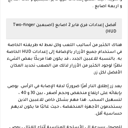
و اربعة اصابع .
أفضل إعدادات فري فاير
2 اصابع (اصبعين Two-finger
HUD)
هناك الكثير من أساليب اللعب وكل نمط له طريقته الخاصة
في استخدام جميع الأزرار بالإضافة إلى إعدادات HUD الخاصة
به. بالنسبة للاعبين الجدد ، قد يكون هذا مربكًا بعض الشيء
نظرًا لوجود الكثير من الأزرار لذلك من الصعب تحديد المكان
الأفضل لكل زر.
يعد زر إطلاق النار أمرًا ضروريًا لدقة الإصابة في الرأس. يوصى
بإبقائه على ارتفاع منخفض وحجم أصغر ، بين 30 و 40 ،
لتسهيل السحب. هذا مهم بشكل خاص للاعبين الذين
يستخدمون الأجهزة المنخفضة ، حيث غالبًا ما يكون لديهم
حساسية أقل.
للوصول بسرعة إلى الأسلحة المناسبة أثناء القتال ، يوصى