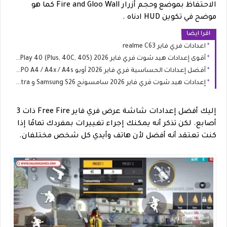
الاحتفاظ بموضع وحجم أزرار Fire and Gloo Wall كما هو
موضح في تكوين HUD ادناه .
اقرا ايضا
اعدادات فري فاير realme C63
أقوى إعدادات هيد شوت فري فاير 2026 HONOR Play 40 (Plus, 40C, 40S)
أفضل إعدادات الحساسية فري فاير 2026 أوبو OPPO A4 / A4x / A4s
إعدادات هيد شوت فري فاير 2026 سامسونج Samsung S26 و S26 Ultra
إليك أفضل إعدادات شاشة عرض فري فاير Free Fire ذات 3
أصابع. لكن تذكر أنه يمكنك إجراء تغييرات بمفردك تمامًا إذا
كنت تعتقد أنه أفضل لأن هاتف وأيدي كل شخص مختلفان.