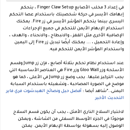
في إعداد 3 مخلب الأصابع Finger Claw Setup ، يتحكم
إبهامك الأيسر في حركة شخصيتك باستخدام عصا التحكم
اليسرى بينما يتحكم المؤشر الأيسر في زر Fire. يمكنك
استخدام الإبهام الأيمن للتحكم في جميع الإجراءات
الإضافية الأخرى مثل القفز ، والانبطاح ، والانحناء ، والهدف ،
وإعادة التحميل ، ... يمكنك أيضًا تبديل زر Fire إلى اليمين
واستخدام المؤشر الأيمن للتحكم فيه.
عند استخدام نظام تحكم بثلاثة أصابع ، فإن زر Jump وقسم
الأسلحة وزر Gloo Wall وزر Fire هي العناصر الأساسية التي
يجب التركيز عليها. يجب وضع زر Jump في الأعلى ، كما هو
موضح في الصورة المصاحبة ، وتشغيله باستخدام السبابة
اليمنى.
.
*شاهد أيضا :
أفضل حيل ونصائح الهيدشوت فري فاير
التحديث الأخير
لاختيار السلاح الناري الأمثل ، يجب أن يكون قسم السلاح
موجودًا في الجزء الأوسط السفلي من الشاشة ، ويمكن
الوصول إليه بسهولة بواسطة الإبهام الأيمن. يمكن