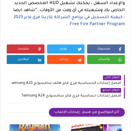
والإعداد السهل ، يمكنك تشغيل HUD المخصص الجديد
الخاص بك وتشغيله في أي وقت من الأوقات.
.
*
شاهد ايضا
:
كيفية التسجيل في برنامج الشراكة غارينا فري فاير 2023
.
Free Fire Partner Program
فيسبوك
تويتر
بنترست
واتساب
ريدايت
لينكدين
المقال التالي
أفضل إعدادات الحساسية فري فاير هاتف سامسونج Samsung A20 و A20s
المقال السابق
أفضل إعدادات حساسية فري فاير سامسونج Samsung A24
أخر المواضيع من قسم : إعدادات-الالعاب