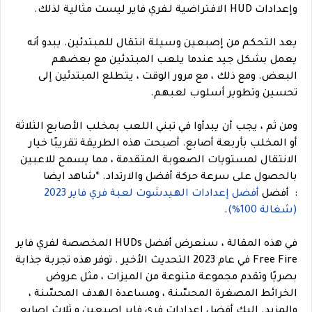
وإعدادات HUD الافتراضية لـفري فاير ليست مثالية لذلك.
يعد التحكم من إصبعين وسيلة انتقال للمبتدئين. يبدو أنه
يعمل بشكل جيد عندما يلعب المبتدئين مع بعضهم
البعض. ومع ذلك ، مع مرور الوقت ، يتطلع المبتدئين إلى
تحسين وتطوير أسلوب لعبهم.
ومن ثم ، يجب أن يبدأوا في تبني اللعب بمخلب الأصابع الثلاثة
أو المخلب بأربعة أصابع. أصبحت هذه الطريقة تقريبًا خيار
الانتقال لمستويات الصعوبة المتقدمة ، مما يسمح للاعبين
بالحصول على سرعة حركة أفضل والارتداد.
*
شاهد ايضا
: أفضل
أفضل إعدادات الهيدشوت لعبة فري فاير 2023
(شغالة 100%)
.
في هذه المقالة ، سنعرض أفضل HUDs المخصصة لفري فاير
Free Fire في عام 2023 التحديث الأخير . توفر هذه تجربة جذابة
بصريًا وتقدم مجموعة متنوعة من الميزات ، مثل عروض
الخرائط المصغرة المحسّنة ، ومساعدة الهدف المحسّنة ،
والمزيد. اليك أفضل إعدادات فري فاير اصبعين و ثلاث اصابع