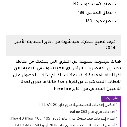
نطاق 4X سكوب: 192
نطاق القناص: 189
نظرة حرة : 180
كيف تصبح محترف هيدشوت فري فاير التحديث الأخير
2024 :
هناك مجموعة متنوعة من الطرق التي يمكنك من خلالها
تحسين دقة ضربات الرأس اي الهيدشوت في اللعبة الآن.
اقرأ ادناه لمعرفة كيف يمكنك القيام بذلك.
الحصول على
لقطات الهيدشوت من نقرة واحدة غالبًا ما يكون تحديًا
للاعبين الجدد في فري فاير Free fire .
اقرا ايضا
أفضل إعدادات الحساسية فري فاير ITEL A100C
اعدادات فري فاير realme C63
أقوى إعدادات هيد شوت فري فاير 2026 HONOR Play 40 (Plus, 40C, 40S)
أفضل إعدادات الحساسية فري فاير 2026 أوبو OPPO A4 / A4x / A4s