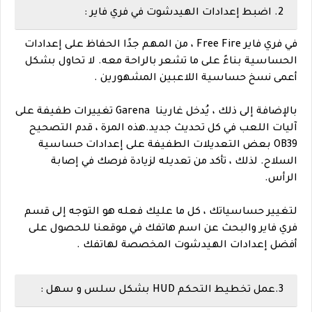
2. اضبط إعدادات الهيدشوت في فري فاير :
في فري فاير Free Fire ، من المهم جدًا الحفاظ على إعدادات
الحساسية بناءً على ما تشعر بالراحة معه. لا تحاول بشكل
أعمى نسخ حساسية اللاعبين المشهورين .
بالإضافة إلى ذلك ، يُدخل غارينا Garena تغييرات طفيفة على
آليات اللعب في كل تحديث جديد.
هذه المرة ، قدم التصحيح
OB39 بعض التعديلات الطفيفة على إعدادات حساسية
السلاح. لذلك ، تأكد من تعديله لزيادة فرصك في إصابة
الرأس.
لتغيير حساسياتك ، كل ما عليك فعله هو التوجه إلى قسم
فري فاير والبحث عن اسم هاتفك في موقعنا للحصول على
أفضل إعدادات الهيدشوت المخصصة لهاتفك .
3.عمل تخطيط التحكم HUD بشكل سلس و سهل :