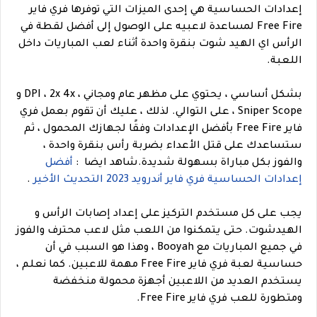
إعدادات الحساسية هي إحدى الميزات التي توفرها فري فاير
Free Fire لمساعدة لاعبيه على الوصول إلى أفضل لقطة في
الرأس اي الهيد شوت بنقرة واحدة أثناء لعب المباريات داخل
اللعبة.
بشكل أساسي ، يحتوي على مظهر عام ومجاني ، DPI ، 2x 4x و
Sniper Scope ، على التوالي.
لذلك ، عليك أن تقوم بعمل فري
فاير Free Fire بأفضل الإعدادات وفقًا لجهازك المحمول ، ثم
ستساعدك على قتل الأعداء بضربة رأس بنقرة واحدة ،
والفوز بكل مباراة بسهولة شديدة.
شاهد ايضا
:
أفضل
إعدادات الحساسية فري فاير أندرويد 2023 التحديث الأخير
.
يجب على كل مستخدم التركيز على إعداد إصابات الرأس و
الهيدشوت. حتى يتمكنوا من اللعب مثل لاعب محترف والفوز
في جميع المباريات مع Booyah ، وهذا هو السبب في أن
حساسية لعبة فري فاير Free Fire مهمة للاعبين.
كما نعلم ،
يستخدم العديد من اللاعبين أجهزة محمولة منخفضة
ومتطورة للعب فري فاير Free Fire.