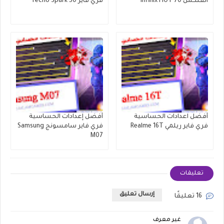
انفنكس Infinix HOT 70
فري فاير Tecno Spark 50
أفضل اعدادات الحساسية
أفضل إعدادات الحساسية
فري فاير ريلمي Realme 16T
فري فاير سامسونج Samsung
M07
تعليقات
إرسال تعليق
16 تعليقًا
غير معرف