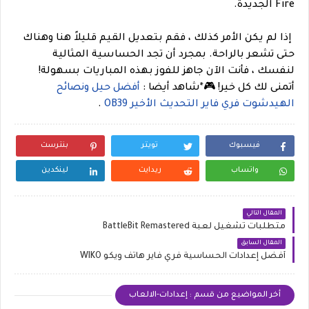
Fire الجديدة.
إذا لم يكن الأمر كذلك ، فقم بتعديل القيم قليلاً هنا وهناك
حتى تشعر بالراحة. بمجرد أن تجد الحساسية المثالية
لنفسك ، فأنت الآن جاهز للفوز بهذه المباريات بسهولة!
أتمنى لك كل خير!
🎮
*شاهد أيضا :
أفضل حيل ونصائح
الهيدشوت فري فاير التحديث الأخير OB39
.
فيسبوك
تويتر
بنترست
واتساب
ريدايت
لينكدين
المقال التالي
متطلبات تشغيل لعبة BattleBit Remastered
المقال السابق
أفضل إعدادات الحساسية فري فاير هاتف ويكو WIKO
أخر المواضيع من قسم : إعدادات-الالعاب