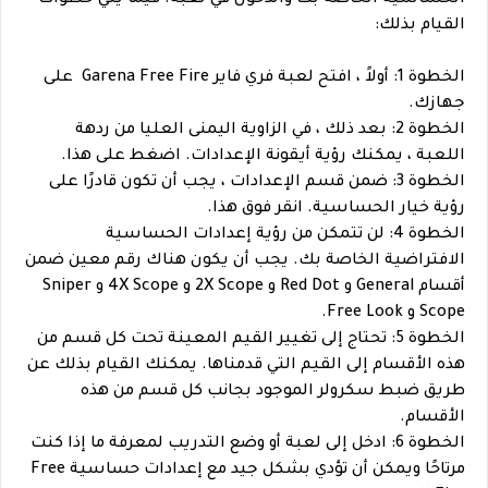
القيام بذلك:
الخطوة 1: أولاً ، افتح لعبة فري فاير Garena Free Fire على
جهازك.
الخطوة 2: بعد ذلك ، في الزاوية اليمنى العليا من ردهة
اللعبة ، يمكنك رؤية أيقونة الإعدادات. اضغط على هذا.
الخطوة 3: ضمن قسم الإعدادات ، يجب أن تكون قادرًا على
رؤية خيار الحساسية. انقر فوق هذا.
الخطوة 4: لن تتمكن من رؤية إعدادات الحساسية
الافتراضية الخاصة بك. يجب أن يكون هناك رقم معين ضمن
أقسام General و Red Dot و 2X Scope و 4X Scope و Sniper
Scope و Free Look.
الخطوة 5: تحتاج إلى تغيير القيم المعينة تحت كل قسم من
هذه الأقسام إلى القيم التي قدمناها. يمكنك القيام بذلك عن
طريق ضبط سكرولر الموجود بجانب كل قسم من هذه
الأقسام.
الخطوة 6: ادخل إلى لعبة أو وضع التدريب لمعرفة ما إذا كنت
مرتاحًا ويمكن أن تؤدي بشكل جيد مع إعدادات حساسية Free