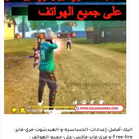
اليك-أفضل-إعدادات-الحساسية-و-الهيدشوت-فري-فاير-
Free-fire-و-فري-فاير-ماكس-على-جميع-الهواتف :