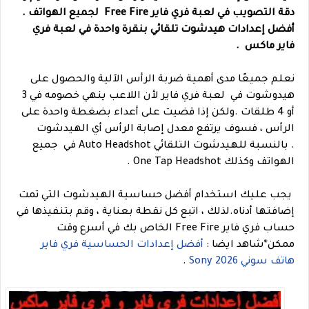
دقة التصويب في لعبة فري فاير Free Fire لجميع الهواتف .
أفضل إعدادات هيدشوت تلقائي بنقرة واحدة في لعبة فري
فاير ماكس .
نعلم جميعًا مدى أهمية ضربة الرأس الآلية والحصول على
هيدوشوت في لعبة فري فاير لأن اللاعب ينهي خصومه في 3
أو 4 طلقات .
ولكن إذا قضيت على أعداء بضغطة واحدة على
الرأس ، فسوف يرتفع معدل إصابة الرأس أي الهيدشوت
.
بالنسبة للهيدشوت التلقائي Auto Headshot في جميع
الهواتف وكذلك One Tap Headshot .
يجب عليك استخدام أفضل حساسية الهيدشوت التي تمت
إضافتها أدناه.
لذلك ، اتبع كل نقطة بعناية ، وقم بتنفيذها في
حساب فري فاير Free Fire الخاص بك في أسرع وقت
ممكن
*
شاهد ايضا :
أفضل إعدادات الحساسية فري فاير
هاتف سوني 2026 Sony
.