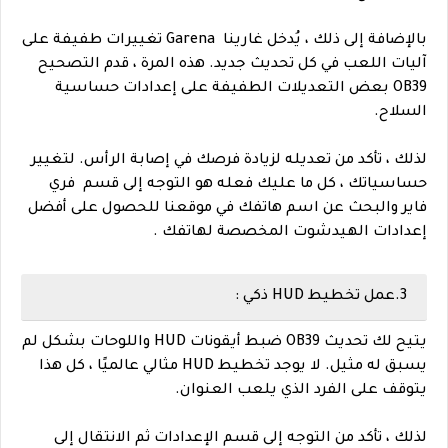
بالإضافة إلى ذلك ، يُدخل غارينا Garena تغييرات طفيفة على
آليات اللعب في كل تحديث جديد. هذه المرة ، قدم التصحيح
OB39 بعض التعديلات الطفيفة على إعدادات حساسية
السلاح.
لذلك ، تأكد من تعديله لزيادة فرصك في إصابة الرأس. لتغيير
حساسياتك ، كل ما عليك فعله هو التوجه إلى قسم فري
فاير والبحث عن اسم هاتفك في موقعنا للحصول على أفضل
إعدادات الهيدشوت المخصصة لهاتفك .
3.عمل تخطيط HUD ذكي :
يتيح لك تحديث OB39 ضبط أيقونات HUD واللوحات بشكل لم
يسبق له مثيل. لا يوجد تخطيط HUD مثالي عالميًا ، كل هذا
يتوقف على الفرد الذي يلعب العنوان.
لذلك ، تأكد من التوجه إلى قسم الإعدادات ثم الانتقال إلى