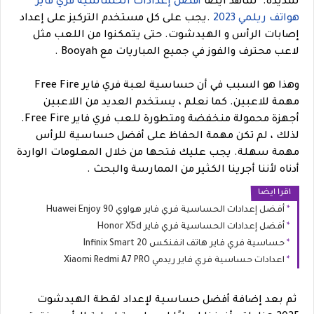
شديدة.
شاهد ايضا
أفضل إعدادات الحساسية فري فاير
هواتف ريلمي 2023
.
يجب على كل مستخدم التركيز على إعداد
إصابات الرأس و الهيدشوت. حتى يتمكنوا من اللعب مثل
لاعب محترف والفوز في جميع المباريات مع Booyah .
وهذا هو السبب في أن حساسية لعبة فري فاير Free Fire
مهمة للاعبين.
كما نعلم ، يستخدم العديد من اللاعبين
أجهزة محمولة منخفضة ومتطورة للعب فري فاير Free Fire.
لذلك ، لم تكن مهمة الحفاظ على أفضل حساسية للرأس
مهمة سهلة.
يجب عليك فتحها من خلال المعلومات الواردة
أدناه لأننا أجرينا الكثير من الممارسة والبحث .
اقرا ايضا
أفضل إعدادات الحساسية فري فاير هواوي Huawei Enjoy 90
أفضل إعدادات الحساسية فري فاير Honor X5d
حساسية فري فاير هاتف انفنكس Infinix Smart 20
اعدادات حساسية فري فاير ريدمي Xiaomi Redmi A7 PRO
ثم بعد إضافة أفضل حساسية لإعداد لقطة الهيدشوت