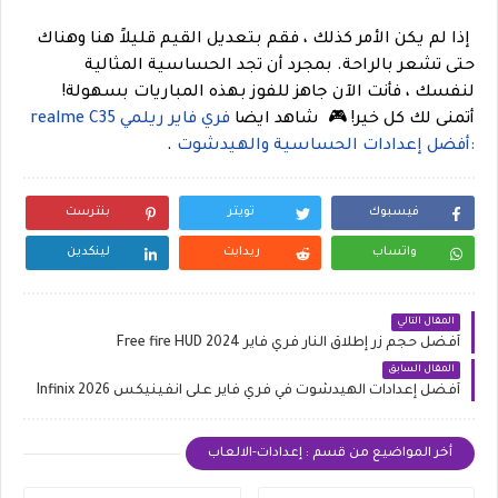
إذا لم يكن الأمر كذلك ، فقم بتعديل القيم قليلاً هنا وهناك
حتى تشعر بالراحة. بمجرد أن تجد الحساسية المثالية
لنفسك ، فأنت الآن جاهز للفوز بهذه المباريات بسهولة!
أتمنى لك كل خير!
🎮
شاهد ايضا
فري فاير ريلمي realme C35
:أفضل إعدادات الحساسية والهيدشوت
.
فيسبوك
تويتر
بنترست
واتساب
ريدايت
لينكدين
المقال التالي
أفضل حجم زر إطلاق النار فري فاير 2024 Free fire HUD
المقال السابق
أفضل إعدادات الهيدشوت في فري فاير على انفينيكس 2026 Infinix
أخر المواضيع من قسم : إعدادات-الالعاب