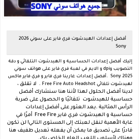
أفضل إعدادات الهيدشوت فري فاير على سوني 2026
Sony
إليك أفضل إعدادات الحساسية و الهيدشوت التلقائي و دقة
التصويب وdpi و الايم في لعبة فري فاير على
هواتف
سوني
2025 Sony .أفضل إعدادات غارينا فري فاير و فري فاير ماكس
لا تقلق ،
لهيدشوت تلقائي Free Fire Auto Headshot .
لدينا أفضل الحلول لهذا لأننا هنا سنشارك أفضل
حساسية للهيدشوت تلقائيًا و الحصول على ضربة
الرأس المثالية .
يعد العثور على أفضل إعدادات
حساسية و الهيدشوت فري فاير Free Fire أمرًا في
غاية الأهمية لنقل لعبتك إلى المستوى التالي! لن تكون
قادرًا على تصديق ما يمكن أن يفعله تعديل طفيف هنا
وهناك لأسلوب اللعب العام الخاص بك.