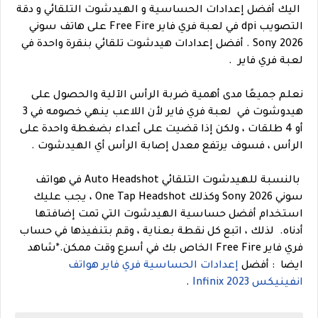
اليك أفضل إعدادات الحساسية و الهيدشوت التلقائي و دقة
التصويب dpi في لعبة فري فاير Free Fire على هاتف سوني
2026 Sony . أفضل إعدادات هيدشوت تلقائي بنقرة واحدة في
لعبة فري فاير .
نعلم جميعًا مدى أهمية ضربة الرأس الآلية والحصول على
هيدوشوت في لعبة فري فاير لأن اللاعب ينهي خصومه في 3
أو 4 طلقات ، ولكن إذا قضيت على أعداء بضغطة واحدة على
الرأس ، فسوف يرتفع معدل إصابة الرأس أي الهيدشوت .
بالنسبة للهيدشوت التلقائي Auto Headshot في هواتف
سوني 2026 Sony وكذلك One Tap Headshot ، يجب عليك
استخدام أفضل حساسية الهيدشوت التي تمت إضافتها
أدناه.
لذلك ، اتبع كل نقطة بعناية ، وقم بتنفيذها في حساب
فري فاير Free Fire الخاص بك في أسرع وقت ممكن.
*
شاهد
ايضا
: أفضل
إعدادات الحساسية فري فاير هواتف
انفينيكس 2023 Infinix
.