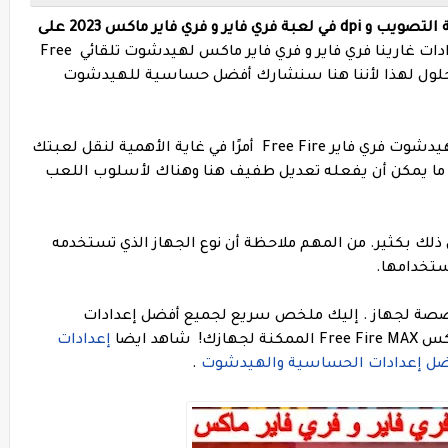
أفضل إعدادات الحساسية و الهيدشوت و دقة التصويب و dpi في لعبة فري فاير و فري فاير ماكس 2023 على
.أفضل إعدادات غارينا فري فاير و فري فاير ماكس لهيدشوت تلقائي Free
 ، لدينا أفضل الحلول لهذا لأننا هنا سنشارك أفضل حساسية للهيدشوت
يعد العثور على أفضل إعدادات حساسية و الهيدشوت فري فاير Free Fire أمرًا في غاية الأهمية لنقل لعبتك
ديق ما يمكن أن يفعله تعديل طفيف هنا وهناك لأسلوب اللعب
 ذلك بكثير. من المهم ملاحظة أن نوع الجهاز الذي تستخدمه
ستخدامها.
صصة لجهاز . إليك ملخص سريع لجميع أفضل إعدادات
جهازك!
شاهد ايضا
إعدادات
.