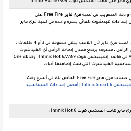
هاتف انفنكس هوت Infinix Hot 6/7/8/9
و دقة التصويب في لعبة
فري فاير Free Fire
على
س هوت Infinix Hot 6/7/8/9 . أفضل إعدادات هيدشوت تلقائي بنقرة واحدة في لعبة فري فاير
نعلم جميعًا مدى أهمية ضربة الرأس الآلية في لعبة فري فاير لأن اللاعب ينهي خصومه في 3 أو 4 طلقات ،
 الرأس ، فسوف يرتفع معدل إصابة الرأس أي الهيدشوت
بالنسبة للهيدشوت التلقائي Auto Headshot في هاتف إنفينيكس هوت Infinix Hot 6/7/8/9 وكذلك One
لذلك ، اتبع كل نقطة بعناية ، وقم بتنفيذها في حساب فري فاير Free Fire الخاص بك في أسرع وقت
إعدادات فري فاير هاتف انفينيكس Infinix Smart 6 | أفضل إعدادات الحساسية
ف انفنكس هوت Infinix Hot 6 :