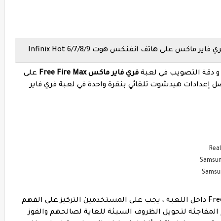
س على هاتف انفنكس هوت Infinix Hot 6/7/8/9
 دقة التصويب في لعبة
فري فاير ماكس Free Fire Max
على
فنكس هوت Infinix Hot 6/7/8/9 . أفضل إعدادات هيدشوت تلقائي بنقرة واحدة في لعبة فري فاير
أثناء لعب مباريات فري فاير ماكس Free Fire Max داخل اللعبة ، يجب على المستخدمين التركيز على الفهم
 المفاجئة لتحويل الظروف السيئة للغاية لصالحهم والفوز