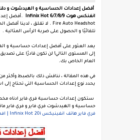
انفنكس هوت Infinix Hot 6/7/8/9
Fire Auto Headshot . لا تقلق
تلقائيًا و الحصول على ضربة الرأس المثالية .
إلى المستوى التالي! لن تكون قادرًا على تص
العام الخاص بك.
في هذه المقالة ، نناقش ذلك بالضبط وأكثر من
يحدد نوع إعدادات الحساسية التي تحتاج إلى ا
ستكون إعدادات حساسية فري فاير ادناه مخ
حساسية و الهيدشوت فري فاير و فري فاير ماكس Free Fire MAX الممكنة ل
فري فاير هاتف انفينيكس Infinix Hot 20i | افضل إعدادات الحساسية والهيدشوت