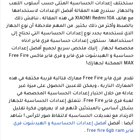
ستختلف إعدادات الحساسية المثلى حسب أسلوب اللعب
والجهاز. ستدرج هذه المقالة أفضل الإعدادات لاستخدامها
مع هاتف XIAOMI Redmi 10A في هذه المقالة ، نناقش ذلك
بالضبط وأكثر من ذلك بكثير. من المهم ملاحظة أن نوع الجهاز
الذي تستخدمه يحدد نوع إعدادات الحساسية التي تحتاج إلى
استخدامها. ستكون إعدادات حساسية فري فاير ادناه
مخصصة لجهاز . إليك ملخص سريع لجميع أفضل إعدادات
حساسية و الهيدشوت فري فاير و فري فاير ماكس Free Fire
MAX الممكنة لجهازك!
تقدم فري فاير Free Fire معارك قتالية قريبة مكثفة في هذه
المعارك النارية ، ويمكن للاعبين الحصول على ميزة غير
عادلة من خلال اختيار إعدادات الحساسية المخصصة في
لعبة فري فاير Free Fire. تتعلق إعدادات الحساسية للجهاز
بشكل أساسي بالمبتدئين لأنهم قد لا يعرفون فكرة تقليل
الارتداد مع تعديلات الحساسية لالتقاط صور للرأس.
!
شاهد
أيضا : أفضل
أفضل إعدادات الحساسية و الهيدشوت فري
فاير free fire 6gb ram
.