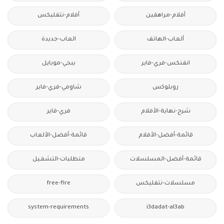
أفلام-مراهقين
أفلام-نتفليكس
ألعاب-الهاتف
العاب-جديدة
انفنكس-فري-فاير
ببجي-موبايل
روبلوكس
شاومي-فري-فاير
شرح-نهاية-الأفلام
فري-فاير
قائمة-أفضل-الأفلام
قائمة-أفضل-الألعاب
قائمة-أفضل-المسلسلات
متطلبات-التشغيل
مسلسلات-نتفليكس
free-fire
system-requirements
i3dadat-al3ab