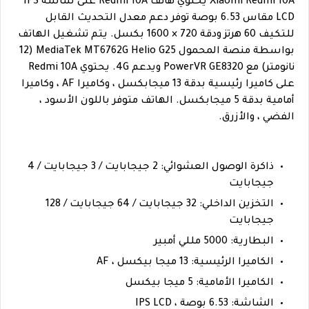
Xiaomi Redmi 10A يحتوي هاتف Redmi 10A على شاشة IPS
LCD مقاس 6.53 بوصة توفر دعم معدل التحديث القابل
للتكيف 60 هرتز ودقة 720 × 1600 بكسل. يتم تشغيل الهاتف
بواسطة منصة المحمول MediaTek MT6762G Helio G25 (12
نانومتر) مع PowerVR GE8320 ويدعم 4G. يحتوي Redmi 10A
على كاميرا رئيسية بدقة 13 ميجابكسل ، وكاميرا AF ، وكاميرا
أمامية بدقة 5 ميجابكسل. الهاتف متوفر باللون الأسود ،
الفضي ، والأزرق.
ذاكرة الوصول العشوائي: 2 جيجابايت / 3 جيجابايت / 4
جيجابايت
التخزين الداخلي: 32 جيجابايت / 64 جيجابايت / 128
جيجابايت
البطارية: 5000 مللي أمبير
الكاميرا الرئيسية: 13 ميجا بيكسل ، AF
الكاميرا الأمامية: 5 ميجا بيكسل
الشاشة: 6.53 بوصة ، IPS LCD