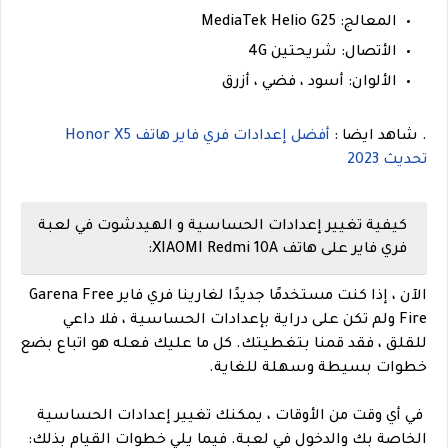
المعالج: MediaTek Helio G25
الأتصال: شريحتين 4G
الألوان: أسود ، فضي ، أزرق
. شاهد ايضا :
أفضل إعدادات فري فاير هاتف Honor X5
تحديث 2023
كيفية تغيير إعدادات الحساسية و الهيدشوت في لعبة
فري فاير على هاتف XIAOMI Redmi 10A:
الآن ، إذا كنت مستخدمًا جديدًا لغارينا فري فاير Garena Free
Fire ولم تكن على دراية بإعدادات الحساسية ، فلا داعي
للقلق ، فقد قمنا بتغطيتك. كل ما عليك فعله هو اتباع بضع
خطوات بسيطة وسهلة للغاية.
في أي وقت من الأوقات ، يمكنك تغيير إعدادات الحساسية
الخاصة بك والدخول في لعبة. فيما يلي خطوات القيام بذلك: