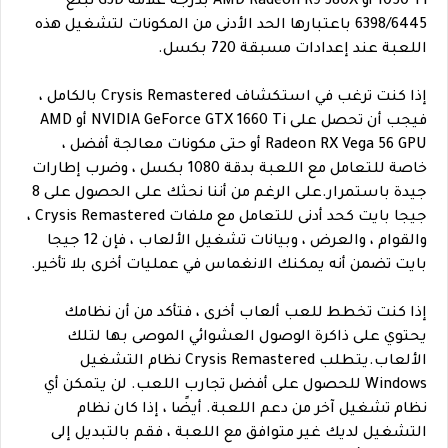
1050 Ti أو AMD Radeon R9 380X بدرجة علامة G3D تبلغ
6398/6445 باعتبارها الحد الأدنى من المكونات لتشغيل هذه
اللعبة عند إعدادات مسبقة 720 بكسل.
إذا كنت ترغب في استكشاف Crysis Remastered بالكامل ،
فيجب أن تحصل على NVIDIA GeForce GTX 1660 Ti أو AMD
Radeon RX Vega 56 GPU أو حتى مكونات معالجة أفضل ،
خاصة للتعامل مع اللعبة بدقة 1080 بكسل ، وضرب إطارات
جيدة باستمرار.على الرغم من أننا نحثك على الحصول على 8
جيجا بايت كحد أدنى للتعامل مع ملفات Crysis Remastered ،
والقوام ، والعرض ، وبيانات تشغيل الألعاب ، فإن 12 جيجا
بايت تضمن أنه يمكنك الانغماس في عمليات أخرى بلا تأخير.
إذا كنت تخطط للعب ألعاب أخرى ، فتأكد من أن نظامك
يحتوي على ذاكرة الوصول العشوائي الموصى بها لتلك
الألعاب.يتطلب Crysis Remastered نظام التشغيل
Windows للحصول على أفضل تجارب اللعب. لن يتمكن أي
نظام تشغيل آخر من دعم اللعبة. أيضًا ، إذا كان نظام
التشغيل لديك غير متوافق مع اللعبة ، فقم بالتبديل إلى