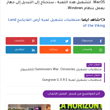
MacOS. لتشغيل هذه اللعبة ، ستحتاج إلى التبديل إلى جهاز
يعمل بنظام Windows.
👈شاهد ايضا :
متطلبات تشغيل لعبة أرض الفايكنج Land
of the Viking
فيسبوك
تويتر
بنترست
واتساب
ريدايت
لينكدين
المقال التالي
متطلبات تشغيل Summoners War: Chronicles للكمبيوتر
المقال السابق
متطلبات تشغيل لعبة Gungrave G.O.R.E
أخر المواضيع من قسم : افضل-الالعاب