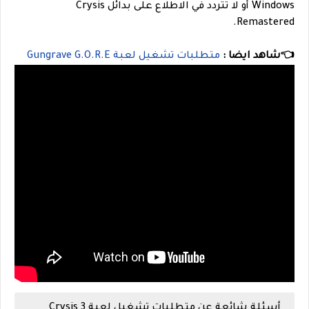
Windows أو لا تتردد في الاطلاع على بدائل Crysis
Remastered.
👈شاهد ايضا :
متطلبات تشغيل لعبة Gungrave G.O.R.E
أسئلة شائعة عن متطلبات تشغيل لعبة Crysis 3