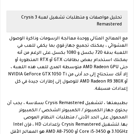
تحليل مواصفات و متطلبات تشغيل لعبة Crysis 3
Remastered
مع المعالج المثالي ووحدة معالجة الرسومات وذاكرة الوصول
العشوائي ، يمكنك تجميع جهاز قوي بما يكفي للعب في
اللعبة بدقة 720 بكسل و 1080 بكسل.على الرغم من أنه
يمكنك استخدام بعض بطاقات GTX أو RTX المتطورة أو
حتى AMD Radeon GPU متوسطة المدى للعب هذه اللعبة ،
إلا أنك ستحتاج إلى حد أدنى من NVIDIA GeForce GTX 1050 Ti
أو AMD Radeon R9 380X للوصول إلى إطارات جيدة في كل
إعدادات مسبقة.
بطبيعتها ، لتشغيل Crysis Remastered بسلاسة ، يجب أن
يحتوي جهاز الكمبيوتر / الكمبيوتر الشخصي / الكمبيوتر
المحمول على الحد الأدنى / متطلبات النظام الموصى
بها.لتشغيل Crysis Remastered بإعدادات HD ، فإن Intel
Core i5-3450 @ 3.10GHz أو AMD A8-7500 هو المعالج الأقل