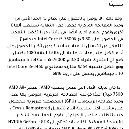
تصنيفًا.
ومع ذلك ، لا يوصى بالحصول على نظام به الحد الأدنى من
وحدة المعالجة المركزية فقط ، ففي النهاية ستلعب ألعابًا
أخرى وتقوم بمهام أخرى أيضًا. في رأينا ، من الأفضل التفكير
في الحصول على Intel Core i5-7600K @ 3.80 جيجاهرتز
لتتمكن من تشغيل اللعبة بسلاسة ودون تأخير.للحصول على
أداء أفضل عند إعدادات عالية إلى فائقة الدقة 1080 بكسل ،
ضع في اعتبارك شراء Intel Core i5-7600K @ 3.80 جيجاهرتز
وهو أفضل بنسبة 154٪ مقارنة بمعالج Intel Core i5-3450 @
3.10 جيجاهرتز ويحصل على درجة 6816.
إذا كان لديك الأداة التي تعمل بتقنية AMD ، تعتبر AMD A8-
7500 خيارًا جيدًا كوحدة المعالجة المركزية الموصى بها.تعد
وحدة معالجة الرسومات (GPU) المخصصة ضرورية للحصول
على مرئيات أكثر سلاسة أثناء تشغيل Crysis Remastered ،
حيث تتطلب عناوين الإجراء أن يقوم الجهاز بفك تشفير
الأنسجة المعقدة. لذلك ، قد تحتاج إلى NVIDIA GeForce GTX