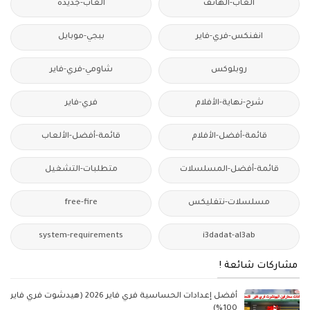
ألعاب-الهاتف
العاب-جديدة
انفنكس-فري-فاير
ببجي-موبايل
روبلوكس
شاومي-فري-فاير
شرح-نهاية-الأفلام
فري-فاير
قائمة-أفضل-الأفلام
قائمة-أفضل-الألعاب
قائمة-أفضل-المسلسلات
متطلبات-التشغيل
مسلسلات-نتفليكس
free-fire
system-requirements
i3dadat-al3ab
مشاركات شائعة !
أفضل إعدادات الحساسية فري فاير 2026 (هيدشوت فري فاير
100%)