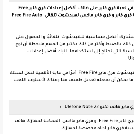
ي لعبة فري فاير على هاتف
أفضل إعدادات فري فاير Free
أفضل إعدادات غارينا فري فاير و فري فاير ماكس لهيدشوت تلقائي Free Fire Auto
نا سنشارك أفضل حساسية للهيدشوت تلقائيًا و الحصول على
ش ذلك بالضبط وأكثر من ذلك بكثير من المهم ملاحظة أن نوع
سية التي تحتاج إلى استخدامها. اليك أفضل إعدادات
يعد العثور على أفضل إعدادات حساسية و الهيدشوت فري فاير Free Fire أمرًا في غاية الأهمية لنقل لعبتك
ديق ما يمكن أن يفعله تعديل طفيف هنا وهناك لأسلوب اللعب
نو Ulefone Note 22 :
ي فاير
Free Fire
و فري فاير ماكس الممكنة لجهازك
هاتف
ية فري فاير ادناه مخصصة لجهازك .