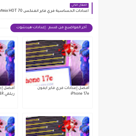
المقال التالي
اعدادات الحساسية فري فاير انفنكس Infinix HOT 70
أخر المواضيع من قسم : إعدادات-هيدشوت
أفضل إعدادات فري فاير ايفون
أفضل إعد
iPhone 17e
ريلمي Realme P4R