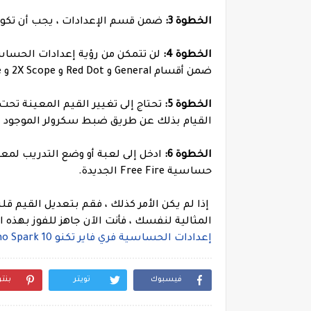
الخطوة 3:
ضمن قسم الإعدادات ، يجب أن تكون ق
الخطوة 4:
لن تتمكن من رؤية إعدادات الحساس
ضمن أقسام General و Red Dot و 2X Scope و 4X Scope و Sniper Scope و Free Look.
الخطوة 5:
تحتاج إلى تغيير القيم المعينة تحت
القيام بذلك عن طريق ضبط سكرولر الموجود 
الخطوة 6:
ادخل إلى لعبة أو وضع التدريب لمعر
حساسية Free Fire الجديدة.
إذا لم يكن الأمر كذلك ، فقم بتعديل القيم قل
المثالية لنفسك ، فأنت الآن جاهز للفوز بهذه ا
إعدادات الحساسية فري فاير تكنو Tecno Spark 10
فيسبوك
تويتر
بنت