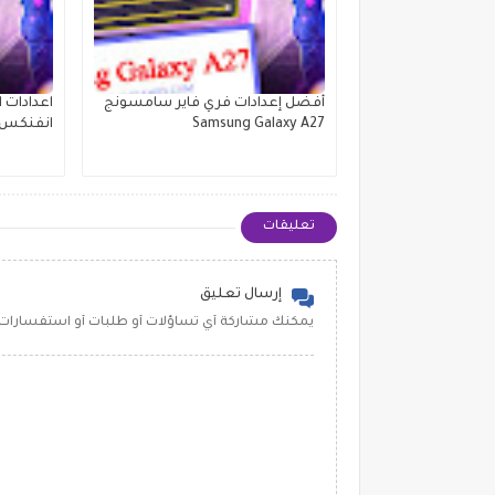
أفضل إعدادات فري فاير سامسونج
اعدادات 
Samsung Galaxy A27
انفنكس nfinix HOT 70
تعليقات
إرسال تعليق
يمكنك مشاركة أي تساؤلات أو طلبات أو استفسارات 