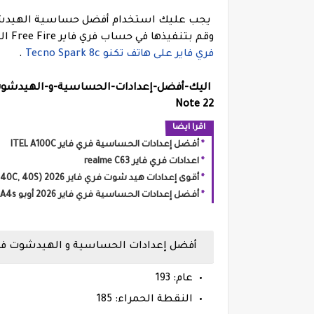
يجب عليك استخدام أفضل حساسية الهيدشوت ال
وقم بتنفيذها في حساب فري فاير Free Fire الخاص بك في أسرع وقت ممكن.
فري فاير على هاتف تكنو Tecno Spark 8c
.
اليك-أفضل-إعدادات-الحساسية-و-الهيدشوت-فري-فاير-Free-fire-و-فري-فا
Note 22
اقرا ايضا
أفضل إعدادات الحساسية فري فاير ITEL A100C
اعدادات فري فاير realme C63
أقوى إعدادات هيد شوت فري فاير 2026 HONOR Play 40 (Plus, 40C, 40S)
أفضل إعدادات الحساسية فري فاير 2026 أوبو OPPO A4 / A4x / A4s
أفضل إعدادات الحساسية و الهيدشوت فري فاير هاتف ت
عام: 193
النقطة الحمراء: 185