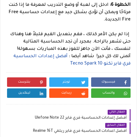
الخطوة 6:
ادخل إلى لعبة أو وضع التدريب لمعرفة ما إذا كنت
مرتاحًا ويمكن أن تؤدي بشكل جيد مع إعدادات حساسية Free
Fire الجديدة.
إذا لم يكن الأمر كذلك ، فقم بتعديل القيم قليلاً هنا وهناك
حتى تشعر بالراحة. بمجرد أن تجد الحساسية المثالية
لنفسك ، فأنت الآن جاهز للفوز بهذه المباريات بسهولة!
أتمنى لك كل خير!
شاهد أيضا :
أفضل إعدادات الحساسية
فري فاير تكنو Tecno Spark 10
فيسبوك
تويتر
بنترست
واتساب
ريدايت
لينكدين
المقال التالي
أفضل إعدادات الحساسية فري فاير Ulefone Note 22
المقال السابق
أفضل اعدادات الحساسية فري فاير ريلمي Realme 16T