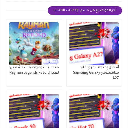
أخر المواضيع من قسم : إعدادات-الالعاب
أفضل إعدادات فري فاير
متطلبات ومواصفات تشغيل
سامسونج Samsung Galaxy
لعبة Rayman Legends Retold
A27