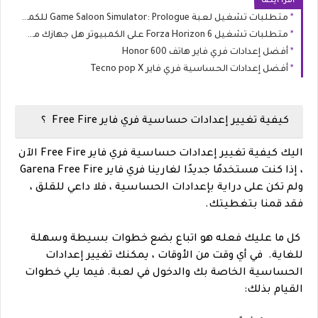
اقرا ايضا
متطلبات تشغيل لعبة Game Saloon Simulator: Prologue للكمبيوتر (الحد الأدنى والموصى به)
متطلبات تشغيل Forza Horizon 6 على الكمبيوتر هل جهازك مستعد لليابان؟
أفضل إعدادات فري فاير هاتف Honor 600
أفضل إعدادات الحساسية فري فاير Tecno pop X
كيفية تغيير إعدادات حساسية فري فاير Free Fire ؟
اليك
كيفية تغيير إعدادات حساسية فري فاير Free Fire الآن
، إذا كنت مستخدمًا جديدًا لغارينا فري فاير Garena Free Fire
ولم تكن على دراية بإعدادات الحساسية ، فلا داعي للقلق ،
فقد قمنا بتغطيتك.
كل ما عليك فعله هو اتباع بضع خطوات بسيطة وسهلة
للغاية.
في أي وقت من الأوقات ، يمكنك تغيير إعدادات
الحساسية الخاصة بك والدخول في لعبة. فيما يلي خطوات
القيام بذلك: