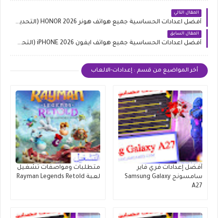
المقال التالي
أفضل اعدادات الحساسية جميع هواتف هونر 2026 HONOR (التحديث الاخير)
المقال السابق
أفضل اعدادات الحساسية جميع هواتف ايفون iPHONE 2026 (التحديث الاخير)
أخر المواضيع من قسم : إعدادات-الالعاب
أفضل إعدادات فري فاير
متطلبات ومواصفات تشغيل
سامسونج Samsung Galaxy
لعبة Rayman Legends Retold
A27