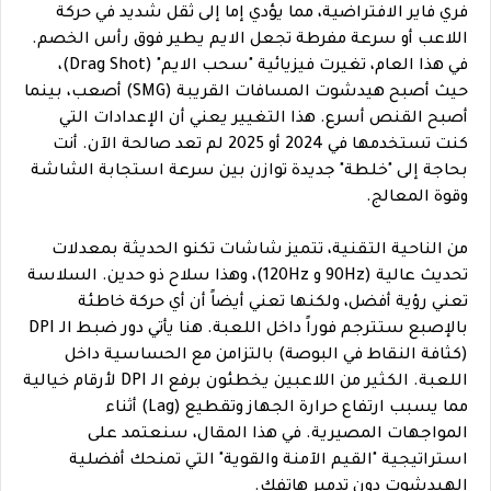
فري فاير الافتراضية، مما يؤدي إما إلى ثقل شديد في حركة
اللاعب أو سرعة مفرطة تجعل الايم يطير فوق رأس الخصم.
في هذا العام، تغيرت فيزيائية "سحب الايم" (Drag Shot)،
حيث أصبح هيدشوت المسافات القريبة (SMG) أصعب، بينما
أصبح القنص أسرع. هذا التغيير يعني أن الإعدادات التي
كنت تستخدمها في 2024 أو 2025 لم تعد صالحة الآن. أنت
بحاجة إلى "خلطة" جديدة توازن بين سرعة استجابة الشاشة
وقوة المعالج.
من الناحية التقنية، تتميز شاشات تكنو الحديثة بمعدلات
تحديث عالية (90Hz و 120Hz)، وهذا سلاح ذو حدين. السلاسة
تعني رؤية أفضل، ولكنها تعني أيضاً أن أي حركة خاطئة
بالإصبع ستترجم فوراً داخل اللعبة. هنا يأتي دور ضبط الـ DPI
(كثافة النقاط في البوصة) بالتزامن مع الحساسية داخل
اللعبة. الكثير من اللاعبين يخطئون برفع الـ DPI لأرقام خيالية
مما يسبب ارتفاع حرارة الجهاز وتقطيع (Lag) أثناء
المواجهات المصيرية. في هذا المقال، سنعتمد على
استراتيجية "القيم الآمنة والقوية" التي تمنحك أفضلية
الهيدشوت دون تدمير هاتفك.