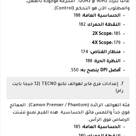
غالباً بتردد 90Hz أو 120Hz. السرعة موجودة بالفعل،
والمطلوب الآن هو التحكم (Control).
الحساسية العامة:
188
النقطة الحمراء:
182
2X Scope:
185
4X Scope:
179
منظار القناص:
174
النظرة الحرة:
188
أفضل DPI ينصح به:
550.
7. إعدادات فري فاير لهواتف تكنو TECNO (12 جيجا بايت
رام)
فئة الهواتف الرائدة (Camon Premier / Phantom). المعالج
قوي جداً واللمس فائق الحساسية. هذه القيم تمنع تشتت
الرصاص فوق الرأس.
الحساسية العامة:
185