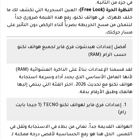
في جزء من الثانية.
النظرة الحرة (Free Look):
العين السحرية التي تكشف لك ما
خلف ظهرك. في هواتف تكنو، رفع هذه القيمة ضروري جداً
لتتمكن من مسح الخريطة بصرياً أثناء الركض دون التأثير على
مسار حركتك.
أفضل إعدادات هيدشوت فري فاير لجميع هواتف تكنو
حسب الرام (RAM)
لقد قسمنا الإعدادات بناءً على الذاكرة العشوائية (RAM)
لأنها العامل الأساسي الذي يحدد أداء وسرعة استجابة
هواتف تكنو مع تحديث 2026. اختر الفئة التي ينتمي إليها
هاتفك وطبق الأرقام بدقة.
1. إعدادات فري فاير لهواتف تكنو TECNO (1 جيجا بايت
رام)
الهواتف القديمة جداً. تعاني من بطء في الاستجابة وثقل في
اللمس. الحل هنا هو رفع الحساسية لأقصى درجة ممكنة لـ