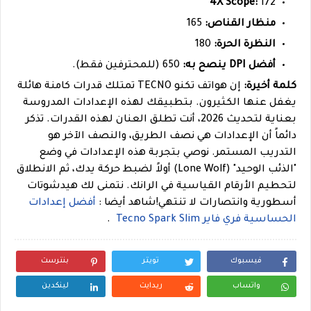
4X Scope:
172
منظار القناص:
165
النظرة الحرة:
180
أفضل DPI ينصح به:
650 (للمحترفين فقط).
كلمة أخيرة:
إن هواتف تكنو TECNO تمتلك قدرات كامنة هائلة
يغفل عنها الكثيرون. بتطبيقك لهذه الإعدادات المدروسة
بعناية لتحديث 2026، أنت تطلق العنان لهذه القدرات. تذكر
دائماً أن الإعدادات هي نصف الطريق، والنصف الآخر هو
التدريب المستمر. نوصي بتجربة هذه الإعدادات في وضع
"الذئب الوحيد" (Lone Wolf) أولاً لضبط حركة يدك، ثم الانطلاق
لتحطيم الأرقام القياسية في الرانك. نتمنى لك هيدشوتات
أسطورية وانتصارات لا تنتهي!
شاهد أيضا :
أفضل إعدادات
الحساسية فري فاير Tecno Spark Slim
.
فيسبوك
تويتر
بنترست
واتساب
ريدايت
لينكدين