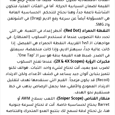
الفئات الاقتصادية لتكون "خشنة" قليلاً، لذا نحتاج لرفع هذه
القيمة لضمان انسيابية الحركة. أما في الفئات العليا، فتكون
الشاشة ناعمة جداً، وهنا نحتاج للتحكم. الحساسية العامة
هي المسؤولة أيضاً عن سرعة رفع الايم (Drag) في الشوتغن
والـ SMG.
النقطة الحمراء (Red Dot):
أخطر إعداد في اللعبة. هي التي
تحدد دقة التصويب عندما لا تستخدم السكوب (المنظار). في
مواجهات الـ 1vs1 القريبة، النقطة الحمراء هي الفيصل. إذا
كانت عالية جداً، سيهتز الايم، وإذا كانت منخفضة، سيعلق
في الصدر. ضبط هذه القيمة بدقة هو سر الـ "One Tap".
مكبرات الرؤية (2X & 4X Scopes):
عندما تفتح السكوب
لضرب عدو بعيد، أنت تحتاج لشيء واحد: الثبات. هواتف تكنو
تتميز بتباين ألوان جيد يساعد في كشف الأعداء، ولكن الارتداد
(Recoil) قد يكون مزعجاً. القيم التي سنقدمها تهدف لتقليل
الارتداد العمودي والأفقي، مما يجعل الرصاص يذهب في خط
مستقيم نحو الهدف.
منظار القناص (Sniper Scope):
اللعب بسلاح AWM أو
Barret يحتاج لحساسية خاصة. أنت لا تحتاج لسرعة جنونية
هنا، بل تحتاج لدقة تسمح لك بتتبع العدو المتحرك واقتناصه