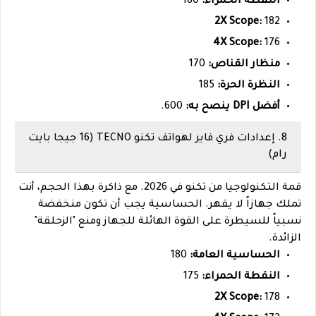
النقطة الحمراء:
180
2X Scope:
182
4X Scope:
176
منظار القناص:
170
النظرة الحرة:
185
أفضل DPI ينصح به:
600.
8. إعدادات فري فاير لهواتف تكنو TECNO (16 جيجا بايت
رام)
قمة التكنولوجيا من تكنو في 2026. مع ذاكرة بهذا الحجم، أنت
تملك جهازاً لا يقهر. الحساسية يجب أن تكون منخفضة
نسبياً للسيطرة على القوة الهائلة للجهاز ومنع "الزحلقة"
الزائدة.
الحساسية العامة:
180
النقطة الحمراء:
175
2X Scope:
178