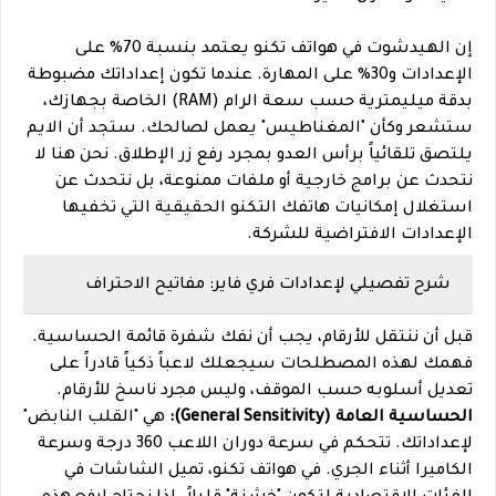
إن الهيدشوت في هواتف تكنو يعتمد بنسبة 70% على
الإعدادات و30% على المهارة. عندما تكون إعداداتك مضبوطة
بدقة ميليمترية حسب سعة الرام (RAM) الخاصة بجهازك،
ستشعر وكأن "المغناطيس" يعمل لصالحك. ستجد أن الايم
يلتصق تلقائياً برأس العدو بمجرد رفع زر الإطلاق. نحن هنا لا
نتحدث عن برامج خارجية أو ملفات ممنوعة، بل نتحدث عن
استغلال إمكانيات هاتفك التكنو الحقيقية التي تخفيها
الإعدادات الافتراضية للشركة.
شرح تفصيلي لإعدادات فري فاير: مفاتيح الاحتراف
قبل أن ننتقل للأرقام، يجب أن نفك شفرة قائمة الحساسية.
فهمك لهذه المصطلحات سيجعلك لاعباً ذكياً قادراً على
تعديل أسلوبه حسب الموقف، وليس مجرد ناسخ للأرقام.
الحساسية العامة (General Sensitivity):
هي "القلب النابض"
لإعداداتك. تتحكم في سرعة دوران اللاعب 360 درجة وسرعة
الكاميرا أثناء الجري. في هواتف تكنو، تميل الشاشات في