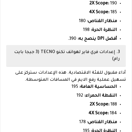
2X Scope:
190
4X Scope:
185
منظار القناص:
180
النظرة الحرة:
198
أفضل DPI ينصح به:
390.
3. إعدادات فري فاير لهواتف تكنو TECNO (3 جيجا بايت
رام)
أداء مقبول للفئة الاقتصادية. هذه الإعدادات ستركز على
تسهيل عملية رفع الايم في المسافات المتوسطة.
الحساسية العامة:
195
النقطة الحمراء:
192
2X Scope:
188
4X Scope:
184
منظار القناص:
178
النظرة الحرة:
195