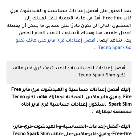
يعد العثور على أفضل إعدادات حساسية و الهيدشوت فري
فاير Free Fire أمرًا في غاية الأهمية لنقل لعبتك إلى
المستوى التالي! لن تكون قادرًا على تصديق ما يمكن أن يفعله
تعديل طفيف هنا وهناك لأسلوب اللعب العام الخاص
بك.
شاهد أيضا :
أفضل إعدادات فري فاير على هاتف تكنو
.
Tecno Spark Go
أفضل إعدادات الحساسية و الهيدشوت فري فاير هاتف
تكنو Tecno Spark Slim :
إليك أفضل إعدادات حساسية و الهيدشوت فري فاير
Free
Fire
و فري فاير ماكس الممكنة لجهازك
هاتف تكنو Tecno
Slim
Spark
.
ستكون إعدا
دات حساسية فري فاير ادناه
مخصصة لجهازك .
اليك-أفضل-إعدادات-الحساسية-و-الهيدشوت-فري-فاير-
Free-fire-و-فري-فاير-ماكس-على-هاتف
Slim
Tecno Spark