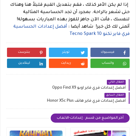
إذا لم يكن الأمر كذلك ، فقم بتعديل القيم قليلاً هنا وهناك
حتى تشعر بالراحة. بمجرد أن تجد الحساسية المثالية
لنفسك ، فأنت الآن جاهز للفوز بهذه المباريات بسهولة!
أتمنى لك كل خير!
شاهد أيضا :
أفضل إعدادات الحساسية
فري فاير تكنو Tecno Spark 10
فيسبوك
تويتر
بنترست
واتساب
ريدايت
لينكدين
المقال التالي
أفضل إعدادات فري فاير اوبو Oppo Find X9
المقال السابق
أفضل إعدادات فري فاير هاتف Honor X5c Plus
أخر المواضيع من قسم : إعدادات-الالعاب