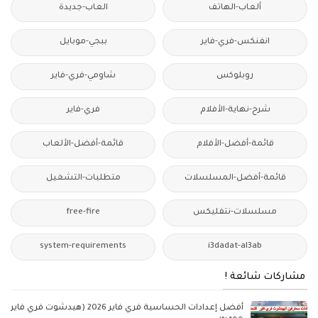
ألعاب-الهاتف
العاب-جديدة
انفنكس-فري-فاير
ببجي-موبايل
روبلوكس
شاومي-فري-فاير
شرح-نهاية-الأفلام
فري-فاير
قائمة-أفضل-الأفلام
قائمة-أفضل-الألعاب
قائمة-أفضل-المسلسلات
متطلبات-التشغيل
مسلسلات-نتفليكس
free-fire
system-requirements
i3dadat-al3ab
مشاركات شائعة !
أفضل إعدادات الحساسية فري فاير 2026 (هيدشوت فري فاير