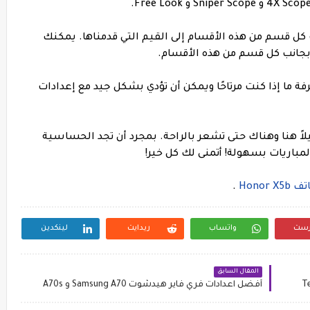
نة تحت كل قسم من هذه الأقسام إلى القيم التي قدمناها. يمكنك
بجانب كل قسم من هذه الأقسام.
 لمعرفة ما إذا كنت مرتاحًا ويمكن أن تؤدي بشكل جيد مع إعدادات
يلاً هنا وهناك حتى تشعر بالراحة. بمجرد أن تجد الحساسية
المباريات بسهولة! أتمنى لك كل خير!
Honor
.
رست
واتساب
ريدايت
لينكدين
المقال السابق
أفضل اعدادات فري فاير هيدشوت Samsung A70 و A70s