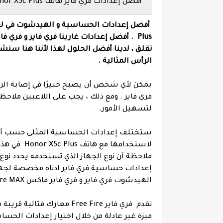
أفضل إعدادات فري فاير هاتف Honor X5c Plus
تقلق ، لدينا أفضل الحلول لهذا لأننا هنا 
الرأس المثالية .
يمكن لأي شخص أن يصبح خبيرًا في إصابة ال
فري فاير . ومع ذلك ، يجب على اللاعبين ملاح
لتسهيل الأمور.
ستختلف إعدادات الحساسية المثلى حسب أسلو
لاستخدامها 
ملاحظة أن نوع الجهاز الذي تستخدمه يحدد نو
إعدادات حساسية فري فاير ادناه مخصصة لجه
الهيدشوت فري فاير و فري فاير ماكس Free Fire MAX الممكنة لجهازك!
تقدم فري فاير Free Fire مع