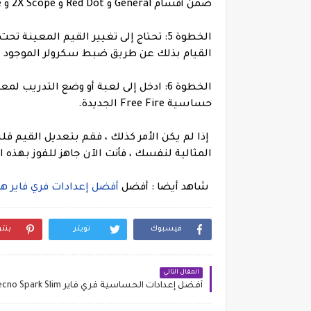
ضمن أقسام General و Red Dot و 2X Scope و 4X Scope و Sniper Scope و Free Look.
الخطوة 5: تحتاج إلى تغيير القيم المعي
القيام بذلك عن طريق ضبط سكرولر الموجود 
الخطوة 6: ادخل إلى لعبة أو وضع التدريب
حساسية Free Fire الجديدة.
إذا لم يكن الأمر كذلك ، فقم بتعديل القيم قل
المثالية لنفسك ، فأنت الآن جاهز للفوز بهذه 
شاهد أيضا : أفضل
أفضل إعدادات فري فاير هاتف  X5b
فيسبوك
تويتر
بنت
المقال التالي
أفضل إعدادات الحساسية فري فاير Tecno Spark Slim