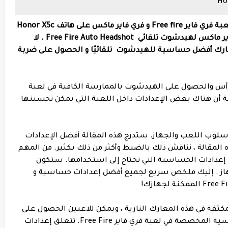
أفضل إعدادات الحساسية و الهيدشوت في لعبة فري فاير Free fire و فري فاير ماكس على هاتف Honor X5c
Plus . أفضل إعدادات غارينا فري فاير و فري فاير ماكس لهيدشوت تلقائي Free Fire Auto Headshot . لا
سنشارك أفضل حساسية للهيدشوت تلقائيًا و الحصول على ضربة
رأس والحصول على الهيدشوت بالممارسة الكافية في لعبة
ظة أن هناك بعض الإعدادات داخل اللعبة التي يمكن تحسينها
ب اللعب والجهاز. ستدرج هذه المقالة أفضل الإعدادات
مع هاتف Honor X5c Plus في هذه المقالة ، نناقش ذلك بالضبط وأكثر من ذلك بكثير. من المهم
ع إعدادات الحساسية التي تحتاج إلى استخدامها. ستكون
از . إليك ملخص سريع لجميع أفضل إعدادات حساسية و
ارك قتالية قريبة مكثفة في هذه المعارك النارية ، ويمكن للاعبين الحصول على
ميزة غير عادلة من خلال اختيار إعدادات الحساسية المخصصة في لعبة فري فاير Free Fire. تتعلق إعدادات