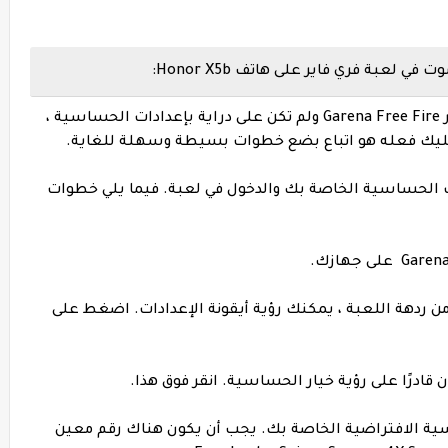
عبة فري فاير على هاتف Honor X5b:
الآن ، إذا كنت مستخدمًا جديدًا لغارينا فري فاير Garena Free Fire ولم تكن على دراية بإعدادات الحساسية ،
 عليك فعله هو اتباع بضع خطوات بسيطة وسهلة للغاية.
ت الحساسية الخاصة بك والدخول في لعبة. فيما يلي خطوات
العليا من ردهة اللعبة ، يمكنك رؤية أيقونة الإعدادات. اضغط على
الحساسية الافتراضية الخاصة بك. يجب أن يكون هناك رقم معين