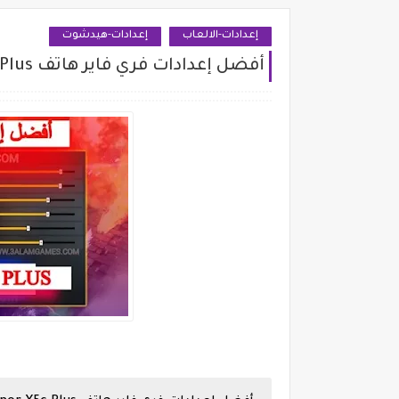
إعدادات-الالعاب
إعدادات-هيدشوت
أفضل إعدادات فري فاير هاتف Honor X5c Plus