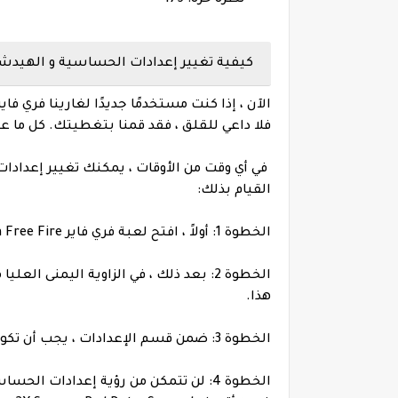
كيفية تغيير إعدادات الحساسية و الهيدشوت في ل
فلا داعي للقلق ، فقد قمنا بتغطيتك. كل ما
في أي وقت من الأوقات ، يمكنك تغيير إعدادا
القيام بذلك:
الخطوة 1: أولاً ، افتح لعبة فري فاير Garena Free Fire على جهازك.
الخطوة 2: بعد ذلك ، في الزاوية اليمنى 
هذا.
الخطوة 3: ضمن قسم الإعدادات ، يجب أن تكون قادرًا على رؤية خيار الحساسية. انقر فوق هذا.
الخطوة 4: لن تتمكن من رؤية إعدادات 