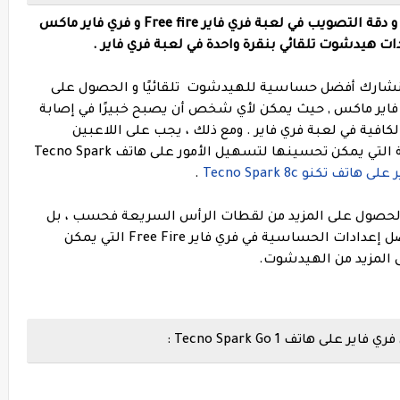
اليك أفضل إعدادات الحساسية و الهيدشوت و دقة التصويب في لعبة فري فاير Free fire و فري فاير ماكس
ا سنشارك أفضل حساسية للهيدشوت تلقائيًا و الحصول على
ي فاير ماكس , حيث يمكن لأي شخص أن يصبح خبيرًا في إصابة
فية في لعبة فري فاير . ومع ذلك ، يجب على اللاعبين
ملاحظة أن هناك بعض الإعدادات داخل اللعبة التي يمكن تحسينها لتسهيل الأمور على هاتف Tecno Spark
اتف تكنو Tecno Spark 8c
.
في الحصول على المزيد من لقطات الرأس السريعة فحسب ، بل
ستقلل أيضًا من ارتداد الأسلحة. فيما يلي أفضل إعدادات الحساسية في فري فاير Free Fire التي يمكن
ى المزيد من الهيدشوت.
اتف Tecno Spark Go 1 :