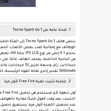
1. لمحة عامة عن Tecno Spark Go 1
ينتمي هاتف
Tecno Spark Go 1
إلى الفئة الاق
بحجم
6.1 إنش من نوع IPS LCD
بدقة HD، تعطي مساحة كافية للعرض والتحكم.
من الناحية الداخلية، يعتمد الهاتف غالبًا على
جيجابايت رام، وسعة تخزين 32 جيجابايت قابلة للتوسعة عبر بطاقة microSD. البطارية بسعة
5000mAh
تعتبر إحدى نقاط القوة الرئيسية، خ
2. عملية تثبيت لعبة Free Fire لأول مرة
أول خطوة لأي مستخدم هي تحميل Free Fire من متجر Google Play. على
التثبيت بعد وقت أطول قليلًا مقارنة بالهواتف 
عند تشغيل اللعبة لأول مرة، يستغرق تحميل ا