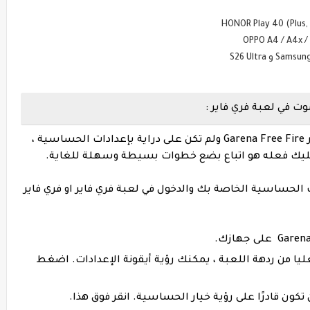
ت في لعبة فري فاير :
الآن ، إذا كنت مستخدمًا جديدًا لغارينا فري فاير Garena Free Fire ولم تكن على دراية بإعدادات الحساسية ،
 عليك فعله هو اتباع بضع خطوات بسيطة وسهلة للغاية.
 الحساسية الخاصة بك والدخول في لعبة فري فاير او فري فاير
منى العليا من ردهة اللعبة ، يمكنك رؤية أيقونة الإعدادات. اضغط