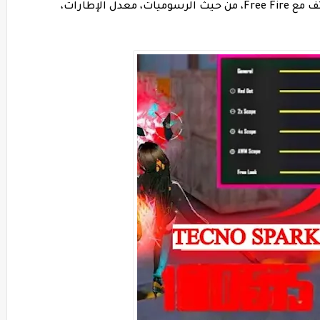
بعمل مراجعة شاملة واختبار عملي لأداء الهاتف مع Free Fire، من حيث الرسوميات، معدل الإطارات،