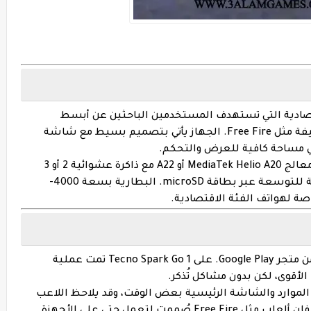
تصادية التي تستهدف المستخدمين الباحثين عن أبسط
الوظائف مع إمكانية لعب بعض الألعاب الخفيفة مثل Free Fire. الجهاز يأتي بتصميم بسيط مع شاشة
 معالج
MediaTek Helio A20 أو A22
مع ذاكرة عشوائية 2 أو 3
4000-
اصة لهواتف الفئة الاقتصادية.
Tecno Spark Go 1
تمت عملية
الأقوى، لكن بدون مشاكل تُذكر.
لموارد والشاشة الرئيسية بعض الوقت، وقد يلاحظ اللاعب
بطئًا محدودًا في التنقل بين القوائم. ومع ذلك، فإن ألعاب مثل Free Fire صُممت لتعمل حتى على الأجهزة