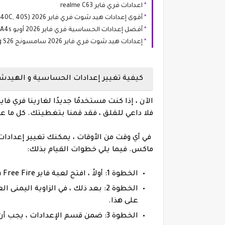
اعدادات فري فاير realme C63
أقوى إعدادات هيد شوت فري فاير 2026 HONOR Play 40 (Plus, 40C, 40S)
أفضل إعدادات الحساسية فري فاير 2026 أوبو OPPO A4 / A4x / A4s
إعدادات هيد شوت فري فاير 2026 سامسونج Samsung S26 و S26 Ultra
كيفية تغيير إعدادات الحساسية و الهيدشو
فلا داعي للقلق ، فقد قمنا بتغطيتك. كل ما
في أي وقت من الأوقات ، يمكنك تغيير إعدادات
ماكس. فيما يلي خطوات القيام بذلك:
الخطوة 1: أولاً ، افتح لعبة فاير Garena Free Fire على جهازك.
الخطوة 2: بعد ذلك ، في الزاوية الي
على هذا.
الخطوة 3: ضمن قسم الإعدادات ، يجب أن تكون قادرًا على رؤية خيار الحساسية. انقر فوق هذا.