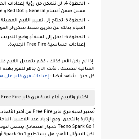
الخطوة 4: لن تتمكن من رؤية إعدا
معين ضمن أقسام General و Red Dot و 2X Scope و 4X Scope و Sniper Scope و Free Look.
الخطوة 5: تحتاج إلى تغيير القيم 
القيام بذلك عن طريق ضبط سكرولر الموج
الخطوة 6: ادخل إلى لعبة أو وضع ال
إعدادات حساسية Free Fire الجديدة.
إذا لم يكن الأمر كذلك ، فقم بتعديل القيم قل
المثالية لنفسك ، فأنت الآن جاهز للفوز بهذه 
كل خير!
شاهد أيضا :
إعدادات فري فاير على هاتف هوا
اختبار وتقييم أداء لعبة فري فاير Free Fire على هاتف Tecno Spark Go 1
تُعتبر لعبة
فري فاير Free Fire
من أكثر الألعاب 
بالإثارة والتحدي. ومع ازدياد عدد اللاعبين ال
Tecno Spark Go 1
كخيار اقتصادي يسعى لتوفي
لكن السؤال الأهم: هل يستطيع
Spark Go 1
أن