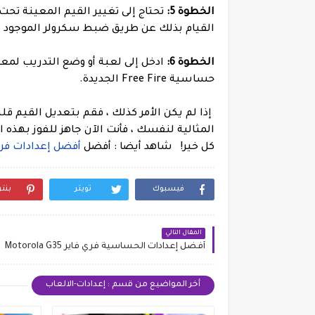
الخطوة 5:
تحتاج إلى تغيير القيم المعينة تحت
القيام بذلك عن طريق ضبط سكرولر الموجود 
الخطوة 6:
ادخل إلى لعبة أو وضع التدريب لمعرف
حساسية Free Fire الجديدة.
إذا لم يكن الأمر كذلك ، فقم بتعديل القيم قل
المثالية لنفسك ، فأنت الآن جاهز للفوز بهذه 
كل خير!
شاهد أيضا : أفضل
أفضل إعدادات فري فاير AOMI Redmi 10A
فيسبوك
تويتر
بنت
المقال التالي
أفضل إعدادات الحساسية فري فاير Motorola G35
أخر المواضيع من قسم : إعدادات-الالعاب