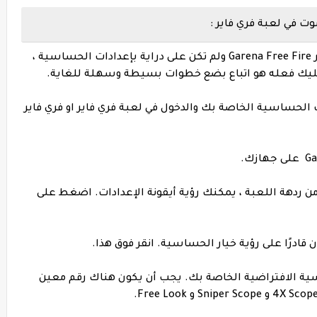
ت في لعبة فري فاير :
الآن ، إذا كنت مستخدمًا جديدًا لغارينا فري فاير Garena Free Fire ولم تكن على دراية بإعدادات الحساسية ،
 عليك فعله هو اتباع بضع خطوات بسيطة وسهلة للغاية.
 الحساسية الخاصة بك والدخول في لعبة فري فاير او فري فاير
 من ردهة اللعبة ، يمكنك رؤية أيقونة الإعدادات. اضغط على
ادرًا على رؤية خيار الحساسية. انقر فوق هذا.
ية الافتراضية الخاصة بك. يجب أن يكون هناك رقم معين