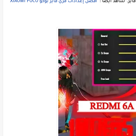
اير.
*شاهد ايضا :
أفضل إعدادات فري فاير بوكو XIAOMI POCO