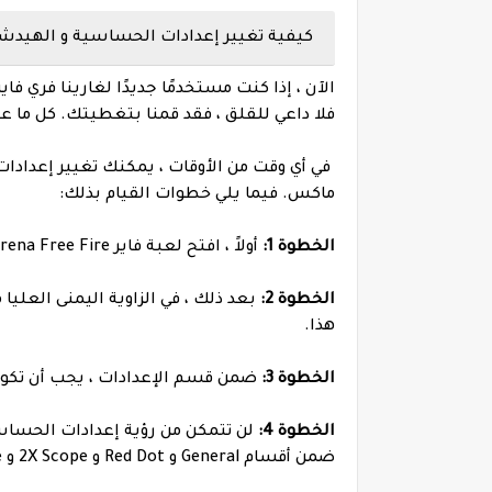
كيفية تغيير إعدادات الحساسية و الهيدشو
فلا داعي للقلق ، فقد قمنا بتغطيتك. كل ما
في أي وقت من الأوقات ، يمكنك تغيير إعدادات
ماكس. فيما يلي خطوات القيام بذلك:
الخطوة 1:
أولاً ، افتح لعبة فاير Garena Free Fire على جهازك.
الخطوة 2:
بعد ذلك ، في الزاوية اليمنى العليا
هذا.
الخطوة 3:
ضمن قسم الإعدادات ، يجب أن تكون ق
الخطوة 4:
لن تتمكن من رؤية إعدادات الحساس
ضمن أقسام General و Red Dot و 2X Scope و 4X Scope و Sniper Scope و Free Look.