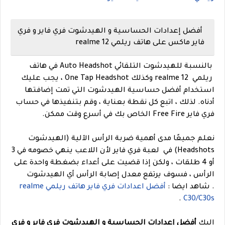
أفضل إعدادات الحساسية و الهيدشوت فري فاير و فري
فاير ماكس على هاتف ريلمي realme 12
بالنسبة للهيدشوت التلقائي Auto Headshot في هاتف
ريلمي realme 12 وكذلك One Tap Headshot ، يجب عليك
استخدام أفضل حساسية الهيدشوت التي تمت إضافتها
أدناه. لذلك ، اتبع كل نقطة بعناية ، وقم بتنفيذها في حساب
فري فاير Free Fire الخاص بك في أسرع وقت ممكن.
نعلم جميعًا مدى أهمية ضربة الرأس الآلية (الهيدشوت
Headshots) في لعبة فري فاير لأن اللاعب ينهي خصومه في 3
أو 4 طلقات ، ولكن إذا قضيت على أعداء بضغطة واحدة على
الرأس ، فسوف يرتفع معدل إصابة الرأس أي الهيدشوت
.
شاهد ايضا :
أفضل اعدادات فري فاير هاتف ريلمي realme
.
C30/C30s
اليك
أفضل إعدادات الحساسية و الهيدشوت فري فاير و فري