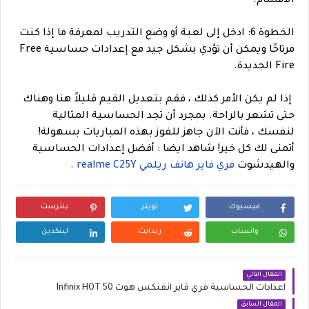
الأقسام.
الخطوة 6: ادخل إلى لعبة أو وضع التدريب لمعرفة ما إذا كنت
مرتاحًا ويمكن أن تؤدي بشكل جيد مع إعدادات حساسية Free
Fire الجديدة.
إذا لم يكن الأمر كذلك ، فقم بتعديل القيم قليلاً هنا وهناك
حتى تشعر بالراحة. بمجرد أن تجد الحساسية المثالية
لنفسك ، فأنت الآن جاهز للفوز بهذه المباريات بسهولة!
أتمنى لك كل خير!
شاهد ايضا : أفضل إعدادات الحساسية
والهيدشوت
فري فاير هاتف ريلمي realme C25Y .
فيسبوك
تويتر
بنترست
واتساب
ريدايت
لينكدين
المقال التالي
اعدادات الحساسية فري فاير انفنكس هوت Infinix HOT 50
المقال السابق