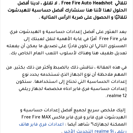
تلقائي Free Fire Auto Headshot . لا تقلق ، لدينا أفضل
الحلول لهذا لأننا هنا سنشارك أفضل حساسية للهيدشوت
تلقائيًا و الحصول على ضربة الرأس المثالية .
يعد العثور على أفضل إعدادات حساسية و الهيدشوت فري
فاير Free Fire أمرًا في غاية الأهمية لنقل لعبتك إلى
المستوى التالي! لن تكون قادرًا على تصديق ما يمكن أن يفعله
تعديل طفيف هنا وهناك لأسلوب اللعب العام الخاص بك.
في هذه المقالة ، نناقش ذلك بالضبط وأكثر من ذلك بكثير. من
المهم ملاحظة أن نوع الجهاز الذي تستخدمه يحدد نوع
إعدادات الحساسية التي تحتاج إلى استخدامها. ستكون
إعدادات حساسية فري فاير ادناه مخصصة لجهاز ريلمي
realme 12.
إليك ملخص سريع لجميع أفضل إعدادات حساسية و
الهيدشوت فري فاير و فري فاير ماكس Free Fire MAX
الممكنة لجهازك!
*
شاهد أيضا :
اعدادات فري فاير هاتف
ريلمي realme 9i التحديث الأخير
.