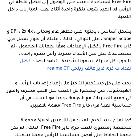
Free Fire لمساعدة لاعبيه على الوصول إلى أفضل لقطة في
الرأس اي الهيد شوت بنقرة واحدة أثناء لعب المباريات داخل
اللعبة.
بشكل أساسي ، يحتوي على مظهر عام ومجاني ، DPI ، 2x 4x و
Sniper Scope ، على التوالي.
لذلك ، عليك أن تقوم بعمل فري
فاير Free Fire بأفضل الإعدادات وفقًا لجهازك المحمول ، ثم
ستساعدك على قتل الأعداء بضربة رأس بنقرة واحدة ،
والفوز بكل مباراة بسهولة شديدة.
شاهد ايضا :
أفضل
اعدادات فري فاير هاتف ريلمي realme C11
.
يجب على كل مستخدم التركيز على إعداد إصابات الرأس و
الهيدشوت. حتى يتمكنوا من اللعب مثل لاعب محترف والفوز
في جميع المباريات مع Booyah ، وهذا هو السبب في أن
حساسية لعبة فري فاير Free Fire مهمة للاعبين.
كما نعلم ، يستخدم العديد من اللاعبين أجهزة محمولة
منخفضة ومتطورة للعب فري فاير Free Fire. لذلك ، لم تكن
مهمة الحفاظ على أفضل حساسية للرأس مهمة سهلة.