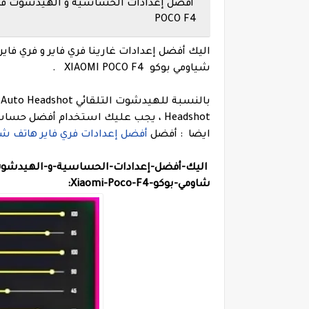
POCO F4
شياومي بوكو XIAOMI POCO F4 .
Headshot ، يجب عليك استخدام أفضل حساسية الهيدشوت التي تمت إضافتها أدناه.
ايضا
: أفضل
أفضل إعدادات فري فاير هاتف شاومي بوكو F3/F4/F5
اليك-أفضل-إعدادات-الحساسية-و-الهيدشوت-فري-فاير-Free-fire-و-فري-فا
شاومي-بوكو-Xiaomi-Poco-F4: