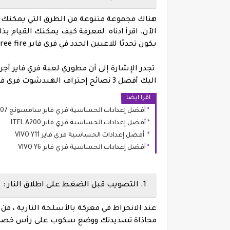
هناك مجموعة متنوعة من الطرق التي يمكنك 
الآن. اقرأ ادناه لمعرفة كيف يمكنك القيام بذل
يكون تحديًا للاعبين الجدد في فري فاير Free fire .
اليك أفضل 3 نصائح إحتراف الهيدشوت فري فاير التحديث الأخير 2025 :
اقرا ايضا
أفضل إعدادات الحساسية فري فاير سامسونج Samsung M07
أفضل إعدادات الحساسية فري فاير ITEL A200
أفضل إعدادات الحساسية فري فاير VIVO Y11
أفضل إعدادات الحساسية فري فاير VIVO Y6
1. التصويب قبل الضغط على اطلاق النار :
محاذاة تسديدتك ووضع سكوب على رأس خصمك 