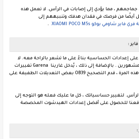
جماجمهم ، مما يؤدي إلى إصابات في الرأس.
لا تعمل هذه
ل أيضًا من فرصك في فقدان هدفك وتنبيههم إلى
 شاومي بوكو XIAOMI POCO M5s
.
مهم جدًا الحفاظ على إعدادات الحساسية بناءً على ما تشعر بالراحة معه. لا
مشهورين .
بالإضافة إلى ذلك ، يُدخل غارينا Garena تغييرات
طفيفة على آليات اللعب في كل تحديث جديد. هذه المرة ، قدم التصحيح OB39 بعض التعديلات الطفيفة على
الرأس. لتغيير حساسياتك ، كل ما عليك فعله هو التوجه إلى
وقعنا للحصول على أفضل إعدادات الهيدشوت المخصصة