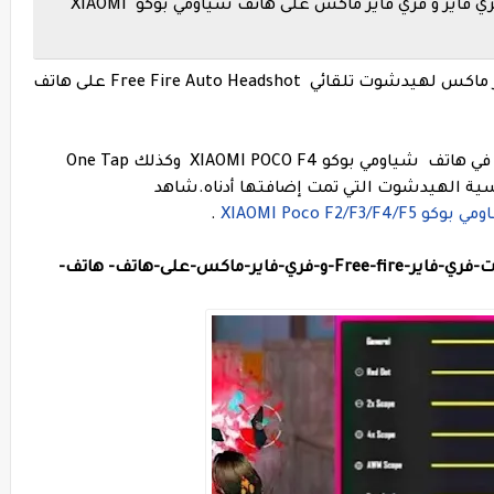
أفضل إعدادات الحساسية و الهيدشوت فري فاير و فري فاير ماكس على هاتف شياومي بوكو XIAOMI
اليك أفضل إعدادات غارينا فري فاير و فري فاير ماكس لهيدشوت تلقائي Free Fire Auto Headshot على هاتف
بالنسبة للهيدشوت التلقائي Auto Headshot في هاتف شياومي بوكو XIAOMI POCO F4 وكذلك One Tap
شاهد
XIAOMI Poco F2/
.
ير-ماكس-على-هاتف-
هاتف-