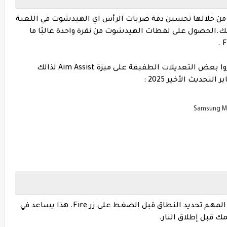
من خلالها تحسين دقة ضربات الرأس اي الهيدشوت في اللعبة
ك.
الحصول على لقطات الهيدشوت من نقرة واحدة غالبًا ما
تجدر الإشارة إلى أن مطوري لعبة فري فاير أجروا بعض التعديلات الطفيفة على ميزة Aim Assist لذالك
عند الانخراط في معركة بالأسلحة النارية ، من المهم تحديد النطاق قبل الضغط على زر Fire. هذا يساعد في
قبل إطلاق النار.