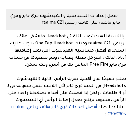
أفضل إعدادات الحساسية و الهيدشوت فري فاير و فري
فاير ماكس على هاتف ريلمي realme C21
بالنسبة للهيدشوت التلقائي Auto Headshot في هاتف
ريلمي realme C21 وكذلك One Tap Headshot ، يجب عليك
استخدام أفضل حساسية الهيدشوت التي تمت إضافتها
أدناه. لذلك ، اتبع كل نقطة بعناية ، وقم بتنفيذها في حساب
فري فاير Free Fire الخاص بك في أسرع وقت ممكن.
نعلم جميعًا مدى أهمية ضربة الرأس الآلية (الهيدشوت
Headshots) في لعبة فري فاير لأن اللاعب ينهي خصومه في 3
أو 4 طلقات ، ولكن إذا قضيت على أعداء بضغطة واحدة على
الرأس ، فسوف يرتفع معدل إصابة الرأس أي الهيدشوت
.
شاهد ايضا :
أفضل اعدادات فري فاير هاتف ريلمي realme
;
C30/C30s