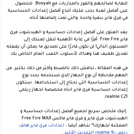
للغاية لصالحهم والفوز بالمباريات مع Booyah. للخصول
عبى أفضل لعبة يجب عليك اتباع أفضل إعدادات الحساسية
في فري فاير بنقرة واحدة والتي تمت إضافتها أدناه.
يعد العثور على أفضل إعدادات حساسية و الهيدشوت فري
فاير Free Fire أمرًا في غاية الأهمية لنقل لعبتك إلى
المستوى التالي! لن تكون قادرًا على تصديق ما يمكن أن يفعله
تعديل طفيف هنا وهناك لأسلوب اللعب العام الخاص بك.
في هذه المقالة ، نناقش ذلك بالضبط وأكثر من ذلك بكثير. من
المهم ملاحظة أن نوع الجهاز الذي تستخدمه يحدد نوع
إعدادات الحساسية التي تحتاج إلى استخدامها. ستكون
إعدادات حساسية فري فاير ادناه مخصصة لجهاز ريلمي
realme C21.
إليك ملخص سريع لجميع أفضل إعدادات حساسية و
الهيدشوت فري فاير و فري فاير ماكس Free Fire MAX
الممكنة لجهازك!
*
شاهد أيضا :
اعدادات فري فاير هاتف
ريلمي realme 9i التحديث الأخير
.