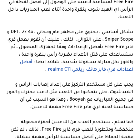
Free Fire لمساعدة لاعبيه على الوصول إلى أفضل لقطة في
الرأس اي الهيد شوت بنقرة واحدة أثناء لعب المباريات داخل
اللعبة.
بشكل أساسي ، يحتوي على مظهر عام ومجاني ، DPI ، 2x 4x و
Sniper Scope ، على التوالي.
لذلك ، عليك أن تقوم بعمل فري
فاير Free Fire بأفضل الإعدادات وفقًا لجهازك المحمول ، ثم
ستساعدك على قتل الأعداء بضربة رأس بنقرة واحدة ،
والفوز بكل مباراة بسهولة شديدة.
شاهد ايضا :
أفضل
اعدادات فري فاير هاتف ريلمي realme C11
.
يجب على كل مستخدم التركيز على إعداد إصابات الرأس و
الهيدشوت. حتى يتمكنوا من اللعب مثل لاعب محترف والفوز
في جميع المباريات مع Booyah ، وهذا هو السبب في أن
حساسية لعبة فري فاير Free Fire مهمة للاعبين.
كما نعلم ، يستخدم العديد من اللاعبين أجهزة محمولة
منخفضة ومتطورة للعب فري فاير Free Fire. لذلك ، لم تكن
مهمة الحفاظ على أفضل حساسية للرأس مهمة سهلة.