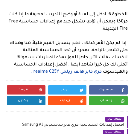
الأقسام.
الخطوة 6: ادخل إلى لعبة أو وضع التدريب لمعرفة ما إذا كنت
مرتاحًا ويمكن أن تؤدي بشكل جيد مع إعدادات حساسية Free
Fire الجديدة.
إذا لم يكن الأمر كذلك ، فقم بتعديل القيم قليلاً هنا وهناك
حتى تشعر بالراحة. بمجرد أن تجد الحساسية المثالية
لنفسك ، فأنت الآن جاهز للفوز بهذه المباريات بسهولة!
أتمنى لك كل خير!
شاهد ايضا : أفضل إعدادات الحساسية
والهيدشوت
فري فاير هاتف ريلمي realme C25Y .
فيسبوك
تويتر
بنترست
واتساب
ريدايت
لينكدين
المقال التالي
أفضل إعدادات الحساسية فري فاير سامسونج Samsung A3
المقال السابق