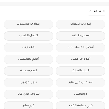
التسميات
إعدادات-الالعاب
إعدادات-هيدشوت
أفضل-الأفلام
افضل-الالعاب
أفضل-المسلسلات
أفلام-رعب
أفلام-مراهقين
أفلام-نتفليكس
ألعاب-الهاتف
العاب-جديدة
انفنكس-فري-فاير
ببجي-موبايل
روبلوكس
شاومي-فري-فاير
شرح-نهاية-الأفلام
فري-فاير