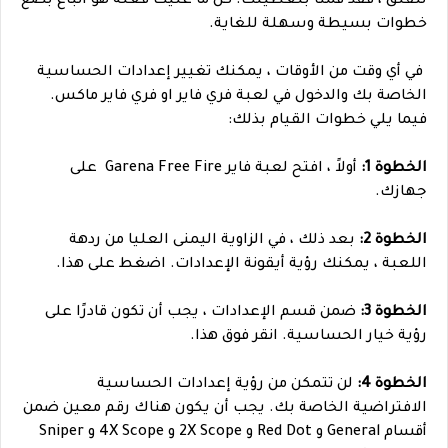
للقلق ، فقد قمنا بتغطيتك. كل ما عليك فعله هو اتباع بضع
خطوات بسيطة وسهلة للغاية.
في أي وقت من الأوقات ، يمكنك تغيير إعدادات الحساسية
الخاصة بك والدخول في لعبة فري فاير او فري فاير ماكس.
فيما يلي خطوات القيام بذلك:
الخطوة 1:
أولاً ، افتح لعبة فاير Garena Free Fire على
جهازك.
الخطوة 2:
بعد ذلك ، في الزاوية اليمنى العليا من ردهة
اللعبة ، يمكنك رؤية أيقونة الإعدادات. اضغط على هذا.
الخطوة 3:
ضمن قسم الإعدادات ، يجب أن تكون قادرًا على
رؤية خيار الحساسية. انقر فوق هذا.
الخطوة 4:
لن تتمكن من رؤية إعدادات الحساسية
الافتراضية الخاصة بك. يجب أن يكون هناك رقم معين ضمن
أقسام General و Red Dot و 2X Scope و 4X Scope و Sniper