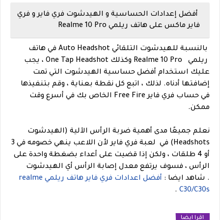
أفضل إعدادات الحساسية و الهيدشوت فري فاير و فري
فاير ماكس على هاتف ريلمي Realme 10 Pro
بالنسبة للهيدشوت التلقائي Auto Headshot في هاتف
ريلمي Realme 10 Pro وكذلك One Tap Headshot ، يجب
عليك استخدام أفضل حساسية الهيدشوت التي تمت
إضافتها أدناه. لذلك ، اتبع كل نقطة بعناية ، وقم بتنفيذها
في حساب فري فاير Free Fire الخاص بك في أسرع وقت
ممكن.
نعلم جميعًا مدى أهمية ضربة الرأس الآلية (الهيدشوت
Headshots) في لعبة فري فاير لأن اللاعب ينهي خصومه في 3
أو 4 طلقات ، ولكن إذا قضيت على أعداء بضغطة واحدة على
الرأس ، فسوف يرتفع معدل إصابة الرأس أي الهيدشوت
.
شاهد ايضا :
أفضل اعدادات فري فاير هاتف ريلمي realme
.
C30/C30s
اقرا ايضا