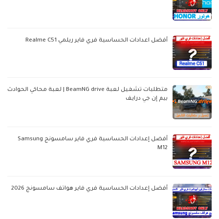
أفضل اعدادات الحساسية فري فاير ريلمي Realme C51
متطلبات تشغيل لعبة BeamNG drive | لعبة محاكي الحوادث
بيم إن جي درايف
أفضل إعدادات الحساسية فري فاير سامسونج Samsung
M12
أفضل إعدادات الحساسية فري فاير هواتف سامسونج 2026