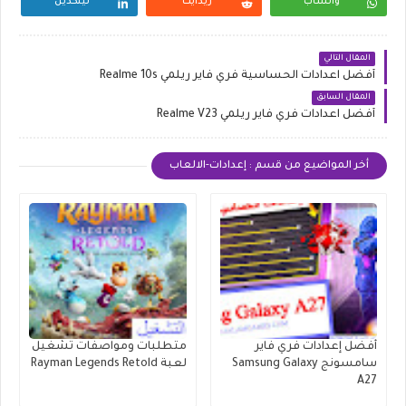
واتساب
ريدايت
لينكدين
المقال التالي
أفضل اعدادات الحساسية فري فاير ريلمي Realme 10s
المقال السابق
أفضل اعدادات فري فاير ريلمي Realme V23
أخر المواضيع من قسم : إعدادات-الالعاب
أفضل إعدادات فري فاير
متطلبات ومواصفات تشغيل
سامسونج Samsung Galaxy
لعبة Rayman Legends Retold
A27