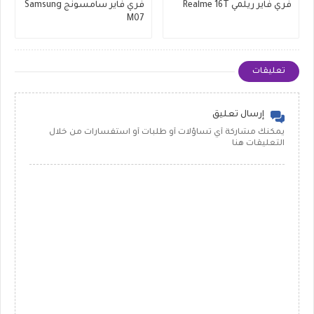
فري فاير ريلمي Realme 16T
فري فاير سامسونج Samsung
M07
تعليقات
إرسال تعليق
يمكنك مشاركة أي تساؤلات أو طلبات أو استفسارات من خلال
التعليقات هنا