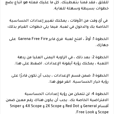
للقلق ، فقد قمنا بتغطيتك. كل ما عليك فعله هو اتباع بضع
خطوات بسيطة وسهلة للغاية.
في أي وقت من الأوقات ، يمكنك تغيير إعدادات الحساسية
الخاصة بك والدخول في لعبة. فيما يلي خطوات القيام بذلك:
الخطوة 1: أولاً ، افتح لعبة فري فاير Garena Free Fire على
جهازك.
الخطوة 2: بعد ذلك ، في الزاوية اليمنى العليا من ردهة
اللعبة ، يمكنك رؤية أيقونة الإعدادات. اضغط على هذا.
الخطوة 3: ضمن قسم الإعدادات ، يجب أن تكون قادرًا على
رؤية خيار الحساسية. انقر فوق هذا.
الخطوة 4: لن تتمكن من رؤية إعدادات الحساسية
الافتراضية الخاصة بك. يجب أن يكون هناك رقم معين ضمن
أقسام General و Red Dot و 2X Scope و 4X Scope و Sniper
Scope و Free Look.