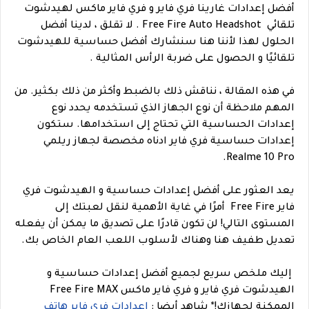
أفضل إعدادات غارينا فري فاير و فري فاير ماكس لهيدشوت
تلقائي Free Fire Auto Headshot . لا تقلق ، لدينا أفضل
الحلول لهذا لأننا هنا سنشارك أفضل حساسية للهيدشوت
تلقائيًا و الحصول على ضربة الرأس المثالية .
في هذه المقالة ، نناقش ذلك بالضبط وأكثر من ذلك بكثير. من
المهم ملاحظة أن نوع الجهاز الذي تستخدمه يحدد نوع
إعدادات الحساسية التي تحتاج إلى استخدامها. ستكون
إعدادات حساسية فري فاير ادناه مخصصة لجهاز ريلمي
Realme 10 Pro.
يعد العثور على أفضل إعدادات حساسية و الهيدشوت فري
فاير Free Fire أمرًا في غاية الأهمية لنقل لعبتك إلى
المستوى التالي! لن تكون قادرًا على تصديق ما يمكن أن يفعله
تعديل طفيف هنا وهناك لأسلوب اللعب العام الخاص بك.
إليك ملخص سريع لجميع أفضل إعدادات حساسية و
الهيدشوت فري فاير و فري فاير ماكس Free Fire MAX
الممكنة لجهازك!
*
شاهد أيضا :
اعدادات فري فاير هاتف