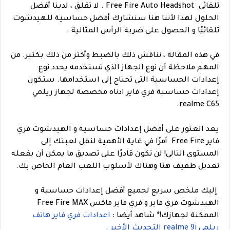
تلقائي Free Fire Auto Headshot . لا تقلق ، لدينا أفضل
الحلول لهذا لأننا هنا سنشارك أفضل حساسية للهيدشوت
تلقائيًا و الحصول على ضربة الرأس المثالية .
في هذه المقالة ، نناقش ذلك بالضبط وأكثر من ذلك بكثير. من
المهم ملاحظة أن نوع الجهاز الذي تستخدمه يحدد نوع
إعدادات الحساسية التي تحتاج إلى استخدامها. ستكون
إعدادات حساسية فري فاير ادناه مخصصة لجهاز ريلمي
realme C65.
يعد العثور على أفضل إعدادات حساسية و الهيدشوت فري
فاير Free Fire أمرًا في غاية الأهمية لنقل لعبتك إلى
المستوى التالي! لن تكون قادرًا على تصديق ما يمكن أن يفعله
تعديل طفيف هنا وهناك لأسلوب اللعب العام الخاص بك.
إليك ملخص سريع لجميع أفضل إعدادات حساسية و
الهيدشوت فري فاير و فري فاير ماكس Free Fire MAX
الممكنة لجهازك!
*
شاهد أيضا :
اعدادات فري فاير هاتف
ريلمي realme 9i التحديث الأخير
.