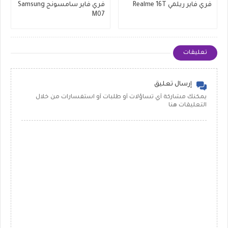
فري فاير ريلمي Realme 16T
فري فاير سامسونج Samsung
M07
تعليقات
إرسال تعليق
يمكنك مشاركة أي تساؤلات أو طلبات أو استفسارات من خلال
التعليقات هنا