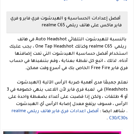
أفضل إعدادات الحساسية و الهيدشوت فري فاير و فري
فاير ماكس على هاتف ريلمي realme C65
بالنسبة للهيدشوت التلقائي Auto Headshot في هاتف
ريلمي realme C65 وكذلك One Tap Headshot ، يجب عليك
استخدام أفضل حساسية الهيدشوت التي تمت إضافتها
أدناه. لذلك ، اتبع كل نقطة بعناية ، وقم بتنفيذها في حساب
فري فاير Free Fire الخاص بك في أسرع وقت ممكن.
نعلم جميعًا مدى أهمية ضربة الرأس الآلية (الهيدشوت
Headshots) في لعبة فري فاير لأن اللاعب ينهي خصومه في 3
أو 4 طلقات ، ولكن إذا قضيت على أعداء بضغطة واحدة على
الرأس ، فسوف يرتفع معدل إصابة الرأس أي الهيدشوت
.
شاهد ايضا :
أفضل اعدادات فري فاير هاتف ريلمي realme
.
C30/C30s