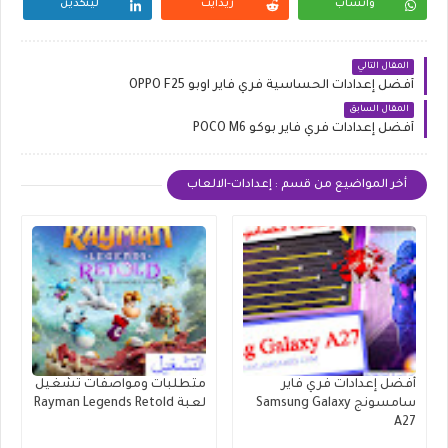
واتساب
ريدايت
لينكدين
المقال التالي
أفضل إعدادات الحساسية فري فاير اوبو OPPO F25
المقال السابق
أفضل إعدادات فري فاير بوكو POCO M6
أخر المواضيع من قسم : إعدادات-الالعاب
أفضل إعدادات فري فاير
متطلبات ومواصفات تشغيل
سامسونج Samsung Galaxy
لعبة Rayman Legends Retold
A27