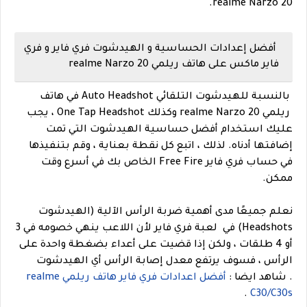
realme Narzo 20.
أفضل إعدادات الحساسية و الهيدشوت فري فاير و فري
فاير ماكس على هاتف ريلمي realme Narzo 20
بالنسبة للهيدشوت التلقائي Auto Headshot في هاتف
ريلمي realme Narzo 20 وكذلك One Tap Headshot ، يجب
عليك استخدام أفضل حساسية الهيدشوت التي تمت
إضافتها أدناه. لذلك ، اتبع كل نقطة بعناية ، وقم بتنفيذها
في حساب فري فاير Free Fire الخاص بك في أسرع وقت
ممكن.
نعلم جميعًا مدى أهمية ضربة الرأس الآلية (الهيدشوت
Headshots) في لعبة فري فاير لأن اللاعب ينهي خصومه في 3
أو 4 طلقات ، ولكن إذا قضيت على أعداء بضغطة واحدة على
الرأس ، فسوف يرتفع معدل إصابة الرأس أي الهيدشوت
.
شاهد ايضا :
أفضل اعدادات فري فاير هاتف ريلمي realme
.
C30/C30s