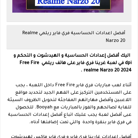
أفضل اعدادات الحساسية فري فاير ريلمي Realme
Narzo 20
اليك أفضل إعدادات الحساسية و الهيدشوت و التحكم و
dpi في لعبة غرينا فري فاير على هاتف ريلمي Free Fire
realme Narzo 20 2024.
أثناء لعب مباريات فري فاير Free Fire داخل اللعبة ، يجب
على المستخدمين التركيز على الفهم الجيد لتحديد مواقع
اللاعبين وأفضل مهاراتهم المفاجئة لتحويل الظروف السيئة
للغاية لصالحهم والفوز بالمباريات مع Booyah. للخصول
عبى أفضل لعبة يجب عليك اتباع أفضل إعدادات الحساسية
في فري فاير بنقرة واحدة والتي تمت إضافتها أدناه.
أفضل إعدادات غارينا فري فاير و فري فاير ماكس لهيدشوت