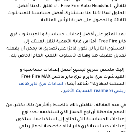
تلقائي Free Fire Auto Headshot . لا تقلق ، لدينا أفضل
الحلول لهذا لأننا هنا سنشارك أفضل حساسية للهيدشوت
تلقائيًا و الحصول على ضربة الرأس المثالية .
يعد العثور على أفضل إعدادات حساسية و الهيدشوت فري
فاير Free Fire أمرًا في غاية الأهمية لنقل لعبتك إلى
المستوى التالي! لن تكون قادرًا على تصديق ما يمكن أن يفعله
تعديل طفيف هنا وهناك لأسلوب اللعب العام الخاص بك.
إليك ملخص سريع لجميع أفضل إعدادات حساسية و
الهيدشوت فري فاير و فري فاير ماكس Free Fire MAX
الممكنة لجهازك!
*
شاهد أيضا :
اعدادات فري فاير هاتف
ريلمي realme 9i التحديث الأخير
.
في هذه المقالة ، نناقش ذلك بالضبط وأكثر من ذلك بكثير. من
المهم ملاحظة أن نوع الجهاز الذي تستخدمه يحدد نوع
إعدادات الحساسية التي تحتاج إلى استخدامها. ستكون
إعدادات حساسية فري فاير ادناه مخصصة لجهاز ريلمي