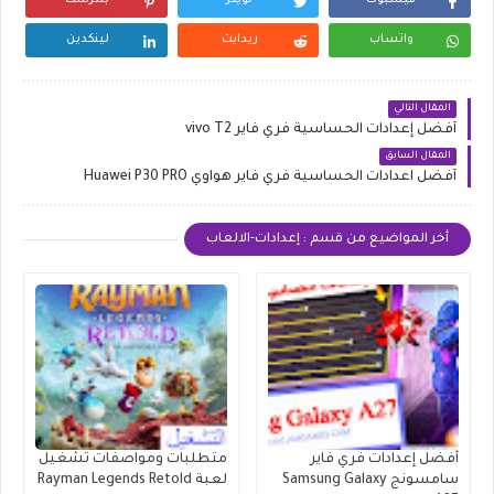
فيسبوك
تويتر
بنترست
واتساب
ريدايت
لينكدين
المقال التالي
أفضل إعدادات الحساسية فري فاير vivo T2
المقال السابق
أفضل اعدادات الحساسية فري فاير هواوي Huawei P30 PRO
أخر المواضيع من قسم : إعدادات-الالعاب
أفضل إعدادات فري فاير
متطلبات ومواصفات تشغيل
سامسونج Samsung Galaxy
لعبة Rayman Legends Retold