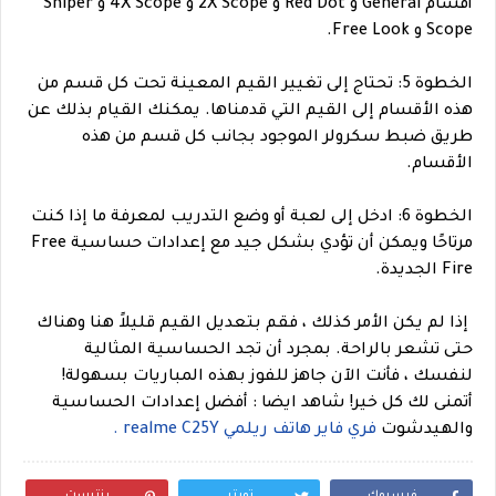
أقسام General و Red Dot و 2X Scope و 4X Scope و Sniper
Scope و Free Look.
الخطوة 5: تحتاج إلى تغيير القيم المعينة تحت كل قسم من
هذه الأقسام إلى القيم التي قدمناها. يمكنك القيام بذلك عن
طريق ضبط سكرولر الموجود بجانب كل قسم من هذه
الأقسام.
الخطوة 6: ادخل إلى لعبة أو وضع التدريب لمعرفة ما إذا كنت
مرتاحًا ويمكن أن تؤدي بشكل جيد مع إعدادات حساسية Free
Fire الجديدة.
إذا لم يكن الأمر كذلك ، فقم بتعديل القيم قليلاً هنا وهناك
حتى تشعر بالراحة. بمجرد أن تجد الحساسية المثالية
لنفسك ، فأنت الآن جاهز للفوز بهذه المباريات بسهولة!
أتمنى لك كل خير!
شاهد ايضا : أفضل إعدادات الحساسية
والهيدشوت
فري فاير هاتف ريلمي realme C25Y .