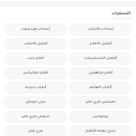
التسميات
إعدادات-الالعاب
إعدادات-هيدشوت
أفضل-الأفلام
افضل-الالعاب
أفضل-المسلسلات
أفلام-رعب
أفلام-مراهقين
أفلام-نتفليكس
ألعاب-الهاتف
العاب-جديدة
انفنكس-فري-فاير
ببجي-موبايل
روبلوكس
شاومي-فري-فاير
شرح-نهاية-الأفلام
فري-فاير