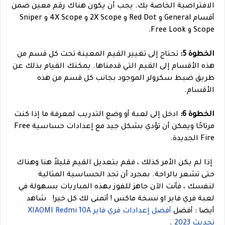
الافتراضية الخاصة بك. يجب أن يكون هناك رقم معين ضمن
أقسام General و Red Dot و 2X Scope و 4X Scope و Sniper
Scope و Free Look.
الخطوة 5:
تحتاج إلى تغيير القيم المعينة تحت كل قسم من
هذه الأقسام إلى القيم التي قدمناها. يمكنك القيام بذلك عن
طريق ضبط سكرولر الموجود بجانب كل قسم من هذه
الأقسام.
الخطوة 6:
ادخل إلى لعبة أو وضع التدريب لمعرفة ما إذا كنت
مرتاحًا ويمكن أن تؤدي بشكل جيد مع إعدادات حساسية Free
Fire الجديدة.
إذا لم يكن الأمر كذلك ، فقم بتعديل القيم قليلاً هنا وهناك
حتى تشعر بالراحة. بمجرد أن تجد الحساسية المثالية
لنفسك ، فأنت الآن جاهز للفوز بهذه المباريات بسهولة في
لعبة فري فاير او نسخة ماكس ! أتمنى لك كل خير!
شاهد
أيضا : أفضل
أفضل إعدادات فري فاير XIAOMI Redmi 10A
تحديث 2023
.