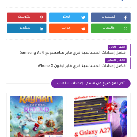
فيسبوك
تويتر
بنترست
واتساب
ريدايت
لينكدين
المقال التالي
أفضل إعدادات الحساسية فري فاير سامسونج Samsung A34
المقال السابق
أفضل إعدادات الحساسية فري فاير ايفون iPhone X
أخر المواضيع من قسم : إعدادات-الالعاب