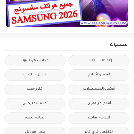
التسميات
إعدادات-الالعاب
إعدادات-هيدشوت
أفضل-الأفلام
افضل-الالعاب
أفضل-المسلسلات
أفلام-رعب
أفلام-مراهقين
أفلام-نتفليكس
ألعاب-الهاتف
العاب-جديدة
انفنكس-فري-فاير
ببجي-موبايل