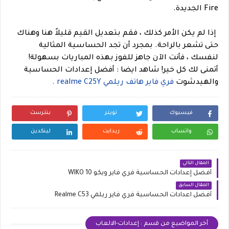
Fire الجديدة.
إذا لم يكن الأمر كذلك ، فقم بتعديل القيم قليلاً هنا وهناك
حتى تشعر بالراحة. بمجرد أن تجد الحساسية المثالية
لنفسك ، فأنت الآن جاهز للفوز بهذه المباريات بسهولة!
أتمنى لك كل خير!
شاهد ايضا : أفضل إعدادات الحساسية
والهيدشوت
فري فاير هاتف ريلمي realme C25Y .
فيسبوك
تويتر
بنترست
واتساب
ريدايت
لينكدين
المقال التالي
أفضل إعدادات الحساسية فري فاير ويكو WIKO 10
المقال السابق
أفضل اعدادات الحساسية فري فاير ريلمي Realme C53
أخر المواضيع من قسم : إعدادات-الالعاب