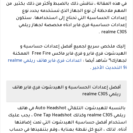
في هذه المقالة ، نناقش ذلك بالضبط وأكثر من ذلك بكثير. من
المهم ملاحظة أن نوع الجهاز الذي تستخدمه يحدد نوع
إعدادات الحساسية التي تحتاج إلى استخدامها. ستكون
إعدادات حساسية فري فاير ادناه مخصصة لجهاز ريلمي
realme C30S .
إليك ملخص سريع لجميع أفضل إعدادات حساسية و
الهيدشوت فري فاير و فري فاير ماكس Free Fire الممكنة
لجهازك!
*
شاهد أيضا :
اعدادات فري فاير هاتف ريلمي realme
9i التحديث الأخير
.
أفضل إعدادات الحساسية و الهيدشوت فري فاير هاتف
ريلمي realme C30S
بالنسبة للهيدشوت التلقائي Auto Headshot في هاتف
ريلمي realme C30S وكذلك One Tap Headshot ، يجب عليك
استخدام أفضل حساسية الهيدشوت التي تمت إضافتها
أدناه. لذلك ، اتبع كل نقطة بعناية ، وقم بتنفيذها في حساب