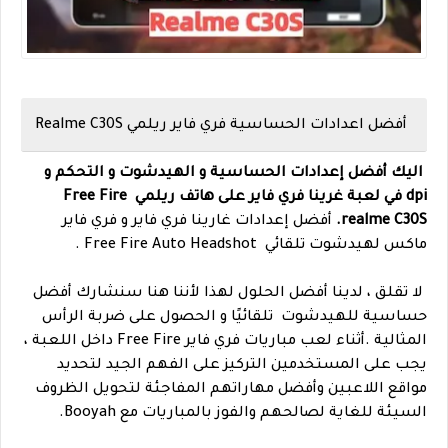
أفضل اعدادات الحساسية فري فاير ريلمي Realme C30S
اليك أفضل إعدادات الحساسية و الهيدشوت و التحكم و
dpi في لعبة غرينا فري فاير على هاتف ريلمي Free Fire
realme C30S.
أفضل إعدادات غارينا فري فاير و فري فاير
ماكس لهيدشوت تلقائي Free Fire Auto Headshot .
لا تقلق ، لدينا أفضل الحلول لهذا لأننا هنا سنشارك أفضل
حساسية للهيدشوت تلقائيًا و الحصول على ضربة الرأس
المثالية .أثناء لعب مباريات فري فاير Free Fire داخل اللعبة ،
يجب على المستخدمين التركيز على الفهم الجيد لتحديد
مواقع اللاعبين وأفضل مهاراتهم المفاجئة لتحويل الظروف
السيئة للغاية لصالحهم والفوز بالمباريات مع Booyah.