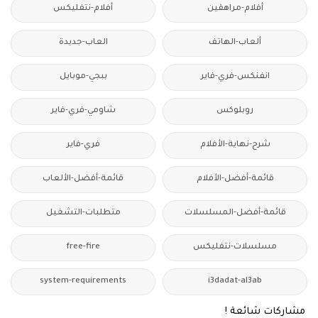
أفلام-مراهقين
أفلام-نتفليكس
ألعاب-الهاتف
العاب-جديدة
انفنكس-فري-فاير
ببجي-موبايل
روبلوكس
شاومي-فري-فاير
شرح-نهاية-الأفلام
فري-فاير
قائمة-أفضل-الأفلام
قائمة-أفضل-الألعاب
قائمة-أفضل-المسلسلات
متطلبات-التشغيل
مسلسلات-نتفليكس
free-fire
system-requirements
i3dadat-al3ab
مشاركات شائعة !