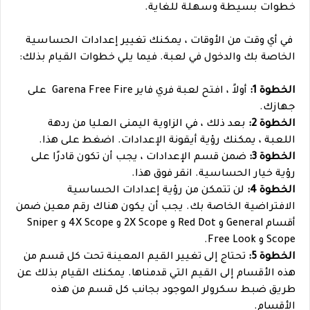
خطوات بسيطة وسهلة للغاية.
في أي وقت من الأوقات ، يمكنك تغيير إعدادات الحساسية
الخاصة بك والدخول في لعبة. فيما يلي خطوات القيام بذلك:
الخطوة 1:
أولاً ، افتح لعبة فري فاير Garena Free Fire على
جهازك.
الخطوة 2:
بعد ذلك ، في الزاوية اليمنى العليا من ردهة
اللعبة ، يمكنك رؤية أيقونة الإعدادات. اضغط على هذا.
الخطوة 3:
ضمن قسم الإعدادات ، يجب أن تكون قادرًا على
رؤية خيار الحساسية. انقر فوق هذا.
الخطوة 4:
لن تتمكن من رؤية إعدادات الحساسية
الافتراضية الخاصة بك. يجب أن يكون هناك رقم معين ضمن
أقسام General و Red Dot و 2X Scope و 4X Scope و Sniper
Scope و Free Look.
الخطوة 5:
تحتاج إلى تغيير القيم المعينة تحت كل قسم من
هذه الأقسام إلى القيم التي قدمناها. يمكنك القيام بذلك عن
طريق ضبط سكرولر الموجود بجانب كل قسم من هذه
الأقسام.