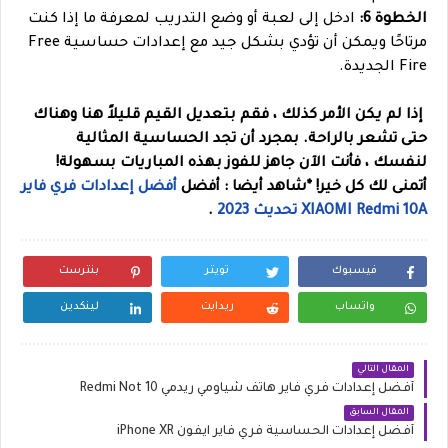
الخطوة 6:
ادخل إلى لعبة أو وضع التدريب لمعرفة ما إذا كنت
مرتاحًا ويمكن أن تؤدي بشكل جيد مع إعدادات حساسية Free
Fire الجديدة.
إذا لم يكن الأمر كذلك ، فقم بتعديل القيم قليلاً هنا وهناك
حتى تشعر بالراحة. بمجرد أن تجد الحساسية المثالية
لنفسك ، فأنت الآن جاهز للفوز بهذه المباريات بسهولة!
أتمنى لك كل خير!
*
شاهد أيضا : أفضل
أفضل إعدادات فري فاير
XIAOMI Redmi 10A تحديث 2023
.
فيسبوك
تويتر
بنترست
واتساب
ريدايت
لينكدين
المقال التالي
أفضل إعدادات فري فاير هاتف شياومي ريدمي Redmi Not 10
المقال السابق
أفضل إعدادات الحساسية فري فاير ايفون iPhone XR