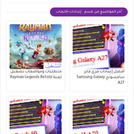
أخر المواضيع من قسم : إعدادات-الالعاب
أفضل إعدادات فري فاير
متطلبات ومواصفات تشغيل
سامسونج Samsung Galaxy
لعبة Rayman Legends Retold
A27