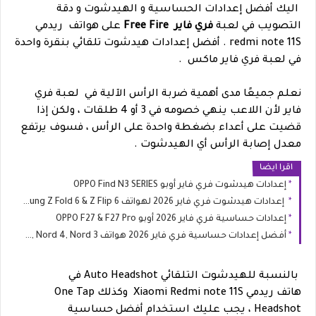
اليك أفضل إعدادات الحساسية و الهيدشوت و دقة
التصويب في لعبة
فري فاير Free Fire
على هواتف ريدمي
redmi note 11S . أفضل إعدادات هيدشوت تلقائي بنقرة واحدة
في لعبة فري فاير ماكس .
نعلم جميعًا مدى أهمية ضربة الرأس الآلية في لعبة فري
فاير لأن اللاعب ينهي خصومه في 3 أو 4 طلقات ، ولكن إذا
قضيت على أعداء بضغطة واحدة على الرأس ، فسوف يرتفع
معدل إصابة الرأس أي الهيدشوت .
اقرا ايضا
إعدادات هيدشوت فري فاير أوبو OPPO Find N3 SERIES
إعدادات هيدشوت فري فاير 2026 لهواتف Samsung Z Fold 6 & Z Flip 6
إعدادات حساسية فري فاير 2026 أوبو OPPO F27 & F27 Pro
أفضل إعدادات حساسية فري فاير 2026 هواتف OnePlus Nord 5, Nord 4, Nord 3
بالنسبة للهيدشوت التلقائي Auto Headshot في
هاتف ريدمي Xiaomi Redmi note 11S وكذلك One Tap
Headshot ، يجب عليك استخدام أفضل حساسية