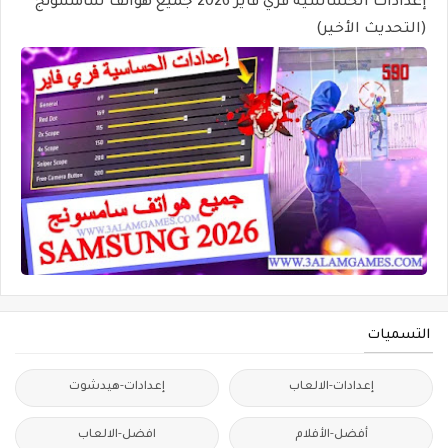
إعدادات الحساسية فري فاير 2026 جميع هواتف سامسونج
(التحديث الأخير)
التسميات
إعدادات-الالعاب
إعدادات-هيدشوت
أفضل-الأفلام
افضل-الالعاب