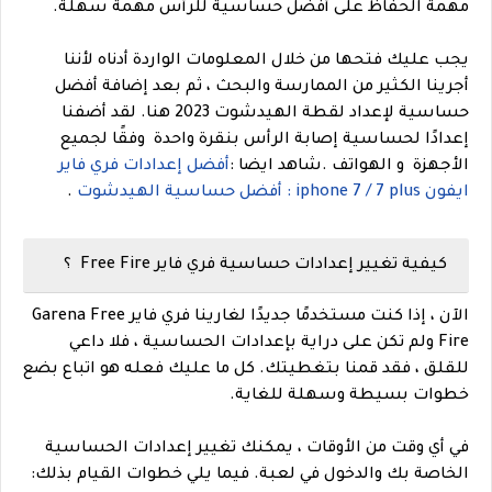
مهمة الحفاظ على أفضل حساسية للرأس مهمة سهلة.
يجب عليك فتحها من خلال المعلومات الواردة أدناه لأننا
أجرينا الكثير من الممارسة والبحث ، ثم بعد إضافة أفضل
حساسية لإعداد لقطة الهيدشوت 2023 هنا. لقد أضفنا
إعدادًا لحساسية إصابة الرأس بنقرة واحدة وفقًا لجميع
الأجهزة و الهواتف .
شاهد ايضا :
أفضل إعدادات فري فاير
ايفون iphone 7 / 7 plus : أفضل حساسية الهيدشوت
.
كيفية تغيير إعدادات حساسية فري فاير Free Fire ؟
الآن ، إذا كنت مستخدمًا جديدًا لغارينا فري فاير Garena Free
Fire ولم تكن على دراية بإعدادات الحساسية ، فلا داعي
للقلق ، فقد قمنا بتغطيتك. كل ما عليك فعله هو اتباع بضع
خطوات بسيطة وسهلة للغاية.
في أي وقت من الأوقات ، يمكنك تغيير إعدادات الحساسية
الخاصة بك والدخول في لعبة. فيما يلي خطوات القيام بذلك: