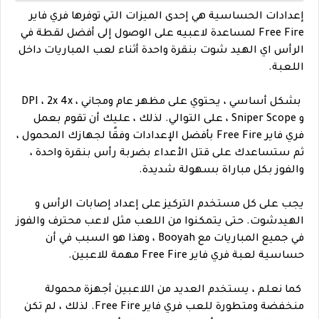
إعدادات الحساسية هي إحدى الميزات التي توفرها فري فاير
Free Fire لمساعدة لاعبيه على الوصول إلى أفضل لقطة في
الرأس اي الهيد شوت بنقرة واحدة أثناء لعب المباريات داخل
اللعبة.
بشكل أساسي ، يحتوي على مظهر عام ومجاني ، DPI ، 2x 4x
و Sniper Scope ، على التوالي.
لذلك ، عليك أن تقوم بعمل
فري فاير Free Fire بأفضل الإعدادات وفقًا لجهازك المحمول ،
ثم ستساعدك على قتل الأعداء بضربة رأس بنقرة واحدة ،
والفوز بكل مباراة بسهولة شديدة.
يجب على كل مستخدم التركيز على إعداد إصابات الرأس و
الهيدشوت. حتى يتمكنوا من اللعب مثل لاعب محترف والفوز
في جميع المباريات مع Booyah ، وهذا هو السبب في أن
حساسية لعبة فري فاير Free Fire مهمة للاعبين.
كما نعلم ، يستخدم العديد من اللاعبين أجهزة محمولة
منخفضة ومتطورة للعب فري فاير Free Fire. لذلك ، لم تكن