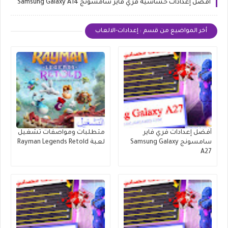
أفضل إعدادات حساسية فري فاير سامسونج Samsung Galaxy A14
أخر المواضيع من قسم : إعدادات-الالعاب
أفضل إعدادات فري فاير
متطلبات ومواصفات تشغيل
سامسونج Samsung Galaxy
لعبة Rayman Legends Retold
A27