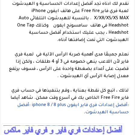
نقدم لك ادناه تجد أفضل إعدادات الحساسية و الهيدشوت
لعبة فري فاير Free fire على هاتف ايفون iPhone
X/XR/XS/XS MAX .
بالنسبة للهيدشوت التلقائي Auto
Headshot في هاتف سامسونج ايفون وكذلك One Tap
Headshot ، يجب عليك استخدام أفضل حساسية
الهيدشوت التي تمت إضافتها أدناه.
نعلم جميعًا مدى أهمية ضربة الرأس الآلية في لعبة فري
فاير لأن اللاعب ينهي خصومه في 3 أو 4 طلقات ، ولكن إذا
قضيت على أعداء بضغطة واحدة على الرأس ، فسوف يرتفع
معدل إصابة الرأس أي الهيدشوت .
لذلك ، اتبع كل نقطة بعناية ، وقم بتنفيذها في حساب فري
فاير Free Fire الخاص بك في أسرع وقت ممكن.
شاهد أيضا
:
أفضل إعدادات فري فاير ايفون iphone 8 / 8 plus :أفضل
حساسية الهيدشوت
.