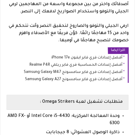
أصدقائك واختر من بين مجموعة واسعة من المهاجمين لرمي
الجيلي والتوفو واستخدام الصواريخ لدفعك إلى النصر.
ارمي الجيلي والتوفو والصاروخ لتحقيق النصر وأنت تتحكم في
واحد من 15 مهاجمًا رائعًا. كوّن فريقًا مع الأصدقاء واهزم
خصومك لتصبح مهاجمًا في أوميغا.
اقرا ايضا
أفضل إعدادات فري فاير ايفون iPhone 17e
أفضل إعدادات الحساسية فري فاير ريلمي Realme P4R
أفضل إعدادات فري فاير سامسونج Samsung Galaxy M47
أفضل إعدادات فري فاير سامسونج Samsung Galaxy A27
متطلبات تشغيل لعبة Omega Strikers :
وحدة المعالجة المركزية: Intel Core i5-4430 أو AMD FX-
6300
ذاكرة الوصول العشوائي: 8 جيجابايت