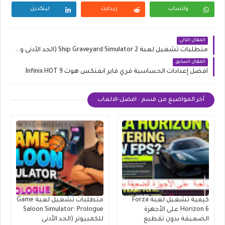
واتساب
ريدايت
لينكدين
المقال التالي
متطلبات تشغيل لعبة Ship Graveyard Simulator 2 (الحد الأدنى و الموصى بها)
المقال السابق
أفضل إعدادات الحساسية فري فاير انفنكس هوت Infinix HOT 9
أخر المواضيع من قسم : افضل-الالعاب
كيفية تشغيل لعبة Forza
متطلبات تشغيل لعبة Game
Horizon 6 على الأجهزة
Saloon Simulator: Prologue
الضعيفة بدون تقطيع
للكمبيوتر (الحد الأدنى