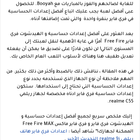
للغاية لصالحهم والفوز بالمباريات مع Booyah. للخصول
عبى أفضل لعبة يجب عليك اتباع أفضل إعدادات الحساسية
في فري فاير بنقرة واحدة والتي تمت إضافتها أدناه.
يعد العثور على أفضل إعدادات حساسية و الهيدشوت فري
فاير Free Fire أمرًا في غاية الأهمية لنقل لعبتك إلى
المستوى التالي! لن تكون قادرًا على تصديق ما يمكن أن يفعله
تعديل طفيف هنا وهناك لأسلوب اللعب العام الخاص بك.
في هذه المقالة ، نناقش ذلك بالضبط وأكثر من ذلك بكثير. من
المهم ملاحظة أن نوع الجهاز الذي تستخدمه يحدد نوع
إعدادات الحساسية التي تحتاج إلى استخدامها. ستكون
إعدادات حساسية فري فاير ادناه مخصصة لجهاز ريلمي
realme C55.
إليك ملخص سريع لجميع أفضل إعدادات حساسية و
الهيدشوت فري فاير و فري فاير ماكس Free Fire MAX
الممكنة لجهازك!
*
شاهد أيضا :
اعدادات فري فاير هاتف
ريلمي realme 9i التحديث الأخير
.