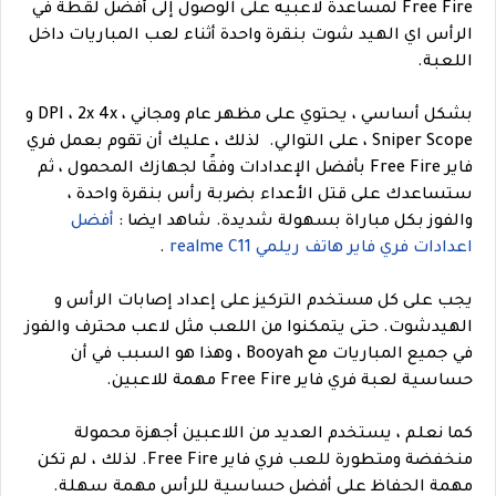
Free Fire لمساعدة لاعبيه على الوصول إلى أفضل لقطة في
الرأس اي الهيد شوت بنقرة واحدة أثناء لعب المباريات داخل
اللعبة.
بشكل أساسي ، يحتوي على مظهر عام ومجاني ، DPI ، 2x 4x و
Sniper Scope ، على التوالي.
لذلك ، عليك أن تقوم بعمل فري
فاير Free Fire بأفضل الإعدادات وفقًا لجهازك المحمول ، ثم
ستساعدك على قتل الأعداء بضربة رأس بنقرة واحدة ،
والفوز بكل مباراة بسهولة شديدة.
شاهد ايضا :
أفضل
اعدادات فري فاير هاتف ريلمي realme C11
.
يجب على كل مستخدم التركيز على إعداد إصابات الرأس و
الهيدشوت. حتى يتمكنوا من اللعب مثل لاعب محترف والفوز
في جميع المباريات مع Booyah ، وهذا هو السبب في أن
حساسية لعبة فري فاير Free Fire مهمة للاعبين.
كما نعلم ، يستخدم العديد من اللاعبين أجهزة محمولة
منخفضة ومتطورة للعب فري فاير Free Fire. لذلك ، لم تكن
مهمة الحفاظ على أفضل حساسية للرأس مهمة سهلة.