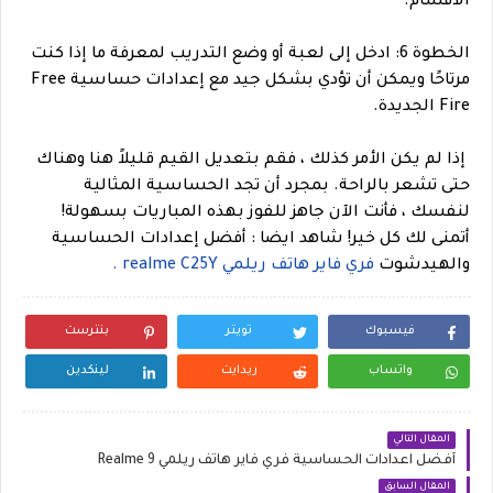
الأقسام.
الخطوة 6: ادخل إلى لعبة أو وضع التدريب لمعرفة ما إذا كنت
مرتاحًا ويمكن أن تؤدي بشكل جيد مع إعدادات حساسية Free
Fire الجديدة.
إذا لم يكن الأمر كذلك ، فقم بتعديل القيم قليلاً هنا وهناك
حتى تشعر بالراحة. بمجرد أن تجد الحساسية المثالية
لنفسك ، فأنت الآن جاهز للفوز بهذه المباريات بسهولة!
أتمنى لك كل خير!
شاهد ايضا : أفضل إعدادات الحساسية
والهيدشوت
فري فاير هاتف ريلمي realme C25Y .
فيسبوك
تويتر
بنترست
واتساب
ريدايت
لينكدين
المقال التالي
أفضل اعدادات الحساسية فري فاير هاتف ريلمي Realme 9
المقال السابق