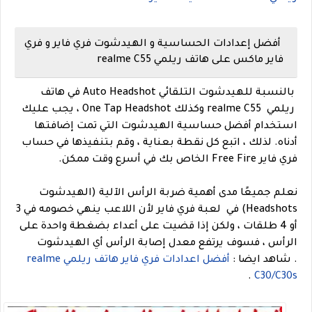
أفضل إعدادات الحساسية و الهيدشوت فري فاير و فري
فاير ماكس على هاتف ريلمي realme C55
بالنسبة للهيدشوت التلقائي Auto Headshot في هاتف
ريلمي realme C55 وكذلك One Tap Headshot ، يجب عليك
استخدام أفضل حساسية الهيدشوت التي تمت إضافتها
أدناه. لذلك ، اتبع كل نقطة بعناية ، وقم بتنفيذها في حساب
فري فاير Free Fire الخاص بك في أسرع وقت ممكن.
نعلم جميعًا مدى أهمية ضربة الرأس الآلية (الهيدشوت
Headshots) في لعبة فري فاير لأن اللاعب ينهي خصومه في 3
أو 4 طلقات ، ولكن إذا قضيت على أعداء بضغطة واحدة على
الرأس ، فسوف يرتفع معدل إصابة الرأس أي الهيدشوت
.
شاهد ايضا :
أفضل اعدادات فري فاير هاتف ريلمي realme
.
C30/C30s