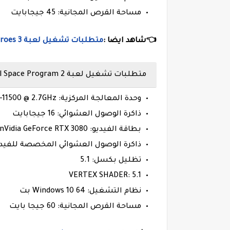
مساحة القرص المجانية: 45 جيجابايت
👈شاهد ايضا :
متطلبات تشغيل لعبة Company of Heroes 3 للكمبيوتر
متطلبات تشغيل لعبة Kerbal Space Program 2 الموصى بها
وحدة المعالجة المركزية: Intel i5-11500 @ 2.7GHz أو AMD Ryzen 5 3600 6-Core @ 3.6GHz
ذاكرة الوصول العشوائي: 16 جيجابايت
بطاقة الفيديو: nVidia GeForce RTX 3080 أو AMD Radeon RX 6800 XT
ذاكرة الوصول العشوائي المخصصة للفيديو: 10240 ميجا 
تظليل بكسل: 5.1
VERTEX SHADER: 5.1
نظام التشغيل: Windows 10 64 بت
مساحة القرص المجانية: 60 جيجا بايت