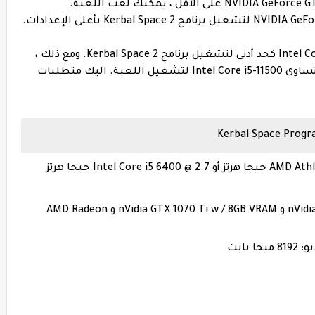
شريطة أن يكون لديك بطاقة رسومات NVIDIA GeForce GTX 970 على الأقل ، يمكنك لعب اللعبة.
مطلوب وحدة المعالجة المركزية Intel Core i5-6600K كحد أدنى لتشغيل برنامج Kerbal Space 2. ومع ذلك ،
يوصي المطورون بوحدة معالجة مركزية أكبر أو تساوي Intel Core i5-11500 لتشغيل اللعبة. اليك متطلبات
بطاقة الفيديو: nVidia RTX 2060 w / 6GB VRAM و nVidia GTX 1070 Ti w / 8GB VRAM و AMD Radeon
بايت