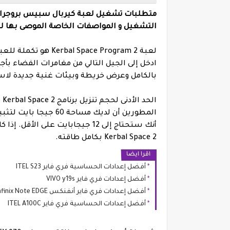
التشغيل و المواصفات الخاصة الموصى بها للحصول على أفضل 
ادخل إلى الجيل التالي من مغامرات الفضاء بأ
بالكامل وعرض خريطة وبيئات غنية جديدة لا
Kerbal Space 2 بكامل طاقته.
اقرا ايضا
أفضل إعدادات الحساسية فري فاير ITEL S23
أفضل إعدادات فري فاير VIVO y19s
أفضل إعدادات فري فاير أنفنكس Infinix Note EDGE
أفضل إعدادات الحساسية فري فاير ITEL A100C