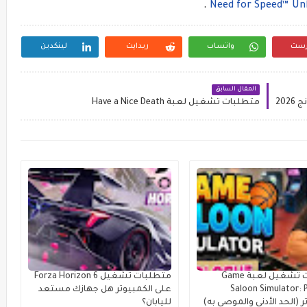
.
رست
واتساب
ريدايت
لينكدين
المقال السابق
20
متطلبات تشغيل لعبة Have a Nice Death
متطلبات تشغيل لعبة Game
متطلبات تشغيل Forza Horizon 6
Saloon Simulator: 
على الكمبيوتر هل جهازك مستعد
 (الحد الأدنى والموصى به)
لليابان؟