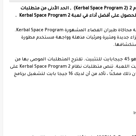
متطلبات تشغيل لعبة كيربال سبيس بروجرام 2 (Kerbal Space Program 2) , الحد الأدنى من متطلبات
أداء في لعبة Kerbal Space Program 2 .
لعبة Kerbal Space Program 2 هو تكملة للعبة محاكاة طيران الفضاء المشهورة Kerbal Space Program.
جزاء جديدة ومثيرة ومرئيات مذهلة وواجهة مستخدم مطورة
ستكشافها.
الحد الأدنى لحجم تنزيل برنامج Kerbal Space 2 هو 45 جيجابايت للتثبيت. تقترح المتطلبات الموصى بها من
المطورين أن لديك مساحة 60 جيجا بايت لتثبيت اللعبة. تنص متطلبات نظام Kerbal Space Program 2 على
أنك ستحتاج إلى 12 جيجابايت على الأقل. إذا كان ذلك ممكنًا ، تأكد من أن لديك 16 جيجا بايت لتشغيل برنامج