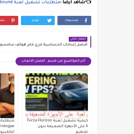
👈شاهد ايضا :
متطلبات تشغيل لعبة Need for Speed™ Unbound
فيسبوك
تويتر
بنت
المقال التالي
أفضل إعدادات الحساسية فري فاير هواتف سامسونج 26
أخر المواضيع من قسم : افضل-الالعاب
كيفية تشغيل لعبة Forza Horizon
6 على الأجهزة الضعيفة بدون
Prologue
تقطيع
للكمبيوتر