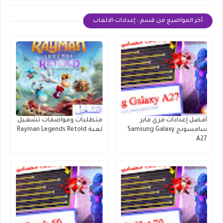
أخر المواضيع من قسم : إعدادات-الالعاب
أفضل إعدادات فري فاير
متطلبات ومواصفات تشغيل
سامسونج Samsung Galaxy
لعبة Rayman Legends Retold
A27