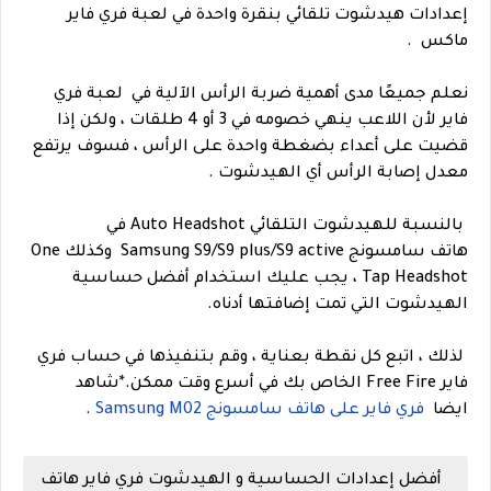
إعدادات هيدشوت تلقائي بنقرة واحدة في لعبة فري فاير
ماكس .
نعلم جميعًا مدى أهمية ضربة الرأس الآلية في لعبة فري
فاير لأن اللاعب ينهي خصومه في 3 أو 4 طلقات ، ولكن إذا
قضيت على أعداء بضغطة واحدة على الرأس ، فسوف يرتفع
معدل إصابة الرأس أي الهيدشوت .
بالنسبة للهيدشوت التلقائي Auto Headshot في
هاتف سامسونج Samsung S9/S9 plus/S9 active وكذلك One
Tap Headshot ، يجب عليك استخدام أفضل حساسية
الهيدشوت التي تمت إضافتها أدناه.
لذلك ، اتبع كل نقطة بعناية ، وقم بتنفيذها في حساب فري
فاير Free Fire الخاص بك في أسرع وقت ممكن.
*شاهد
ايضا
فري فاير على هاتف سامسونج Samsung M02
.
أفضل إعدادات الحساسية و الهيدشوت فري فاير هاتف