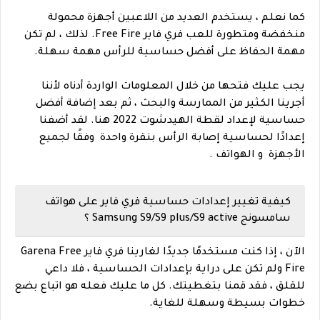
كما نعلم ، يستخدم العديد من اللاعبين أجهزة محمولة
منخفضة ومتطورة للعب فري فاير Free Fire. لذلك ، لم تكن
مهمة الحفاظ على أفضل حساسية للرأس مهمة سهلة.
يجب عليك فتحها من خلال المعلومات الواردة أدناه لأننا
أجرينا الكثير من الممارسة والبحث ، ثم بعد إضافة أفضل
حساسية لإعداد لقطة الهيدشوت 2022 هنا. لقد أضفنا
إعدادًا لحساسية إصابة الرأس بنقرة واحدة وفقًا لجميع
الأجهزة و الهواتف .
كيفية تغيير إعدادات حساسية فري فاير على هواتف
سامسونج Samsung S9/S9 plus/S9 active ؟
الآن ، إذا كنت مستخدمًا جديدًا لغارينا فري فاير Garena Free
Fire ولم تكن على دراية بإعدادات الحساسية ، فلا داعي
للقلق ، فقد قمنا بتغطيتك. كل ما عليك فعله هو اتباع بضع
خطوات بسيطة وسهلة للغاية.