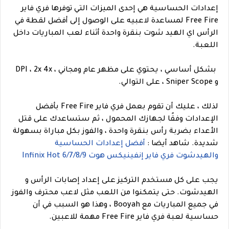
إعدادات الحساسية هي إحدى الميزات التي توفرها فري فاير
Free Fire لمساعدة لاعبيه على الوصول إلى أفضل لقطة في
الرأس اي الهيد شوت بنقرة واحدة أثناء لعب المباريات داخل
اللعبة.
بشكل أساسي ، يحتوي على مظهر عام ومجاني ، DPI ، 2x 4x
و Sniper Scope ، على التوالي.
لذلك ، عليك أن تقوم بعمل فري فاير Free Fire بأفضل
الإعدادات وفقًا لجهازك المحمول ، ثم ستساعدك على قتل
الأعداء بضربة رأس بنقرة واحدة ، والفوز بكل مباراة بسهولة
شديدة.
شاهد أيضا :
أفضل إعدادات الحساسية
والهيدشوت فري فاير إنفينيكس هوت Infinix Hot 6/7/8/9
يجب على كل مستخدم التركيز على إعداد إصابات الرأس و
الهيدشوت. حتى يتمكنوا من اللعب مثل لاعب محترف والفوز
في جميع المباريات مع Booyah ، وهذا هو السبب في أن
حساسية لعبة فري فاير Free Fire مهمة للاعبين.