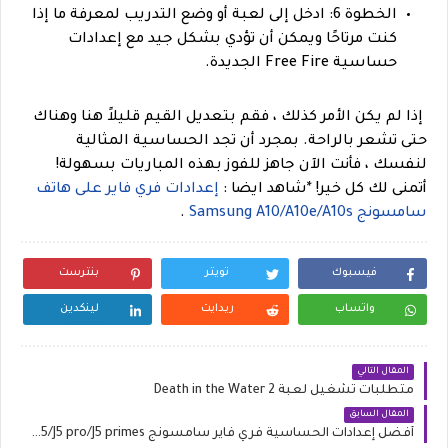
الخطوة 6: ادخل إلى لعبة أو وضع التدريب لمعرفة ما إذا
كنت مرتاحًا ويمكن أن تؤدي بشكل جيد مع إعدادات
حساسية Free Fire الجديدة.
إذا لم يكن الأمر كذلك ، فقم بتعديل القيم قليلاً هنا وهناك
حتى تشعر بالراحة. بمجرد أن تجد الحساسية المثالية
لنفسك ، فأنت الآن جاهز للفوز بهذه المباريات بسهولة!
أتمنى لك كل خير!
*
شاهد ايضا :
إعدادات فري فاير على هاتف
سامسونج Samsung A10/A10e/A10s
.
فيسبوك
تويتر
بنترست
واتساب
ريدايت
لينكدين
المقال التالي
متطلبات تشغيل لعبة Death in the Water 2
المقال السابق
أفضل إعدادات الحساسية فري فاير سامسونج Samsung J5/J5 pro/J5 primes