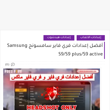
إعدادات-الالعاب
إعدادات-هيدشوت
أفضل إعدادات فري فاير سامسونج Samsung
S9/S9 plus/S9 active
(0)