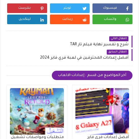
فيسبوك
تويتر
بنترست
واتساب
ريدايت
لينكدين
المقال التالي
شرح و تفسير نهاية فيلم تار TAR
المقال السابق
أفضل إعدادات المحترفين في لعبة فري فاير 2024
أخر المواضيع من قسم : إعدادات-الالعاب
أفضل إعدادات فري فاير
متطلبات ومواصفات تشغيل