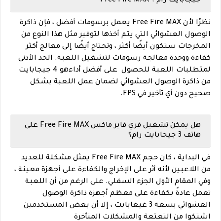
جيجابايت رام ؟ Free Fire MAX
نظرًا لأن Free Fire MAX يعمل برسومات أفضل ، فإن ذاكرة
الوصول العشوائي التي يتم أخذها لتوفير مثل هذا النوع من
المخرجات ستكون أيضًا أكثر ، وتحتاج أيضًا إلى معالج أكثر
كفاءة ووحدة معالجة رسومات لتشغيل اللعبة. الحد الأدنى
لمتطلبات اللعبة للحصول على أفضل أداءهو 4 جيجابايت
من ذاكرة الوصول العشوائي لضمان عمل اللعبة بشكل
صحيح دون أي تأخير في FPS.
هل يمكن تشغيل فري فاير ماكس Free Fire MAX على
هاتف 3 جيجابايت رام؟
في البداية ، كان حجم Free Fire MAX يمثل مشكلة للعديد
من اللاعبين لأنه أثر على الإخراج والكفاءة على أجهزة معينة ،
وفي المقام الأول الجزء السفلي. على الرغم من أن اللعبة
تعمل عادةً بكفاءة على معظم أجهزة ذاكرة الوصول
العشوائي بسعة 3 غيغابايت ، إلا أن بعض المستخدمين
اشتكوا من التعتعة والمشكلات المتأخرة