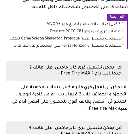
ومستحضرات التجميل مثل الملابس والعواطف التي
تساعدك على تخصيص شخصيتك داخل اللعبة.
اقرا ايضا
أفضل إعدادات الحساسية فري فاير VIVO Y6
اعدادات فري فاير بوكو Free fire POCO C81
متطلبات تشغيل لعبة Game Saloon Simulator: Prologue للكمبيوتر (الحد الأدنى والموصى به)
متطلبات تشغيل Forza Horizon 6 على الكمبيوتر هل جهازك مستعد لليابان؟
هل يمكن تشغيل فري فاير ماكس على هاتف 2
جيجابايت رام ؟ Free Fire MAX
لا يمكن أن تعمل فري فاير ماكس بسلاسة كافية على
الأجهزة و الهواتف ذات 2 غيغابايت رام من ذاكرة الوصول
العشوائي . ننصح بهاتف أقوى للحصول على أفضل أداء في
لعبة Free fire Max .
هل يمكن تشغيل فري فاير ماكس على هاتف 4