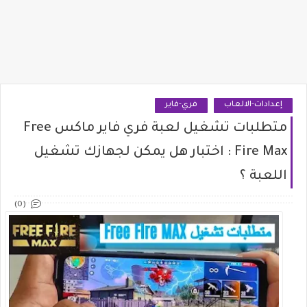
إعدادات-الالعاب
فري-فاير
متطلبات تشغيل لعبة فري فاير ماكس Free
Fire Max : اختبار هل يمكن لجهازك تشغيل
اللعبة ؟
(0)