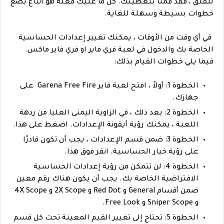
للقلق ، فقد قمنا بتغطيتك. كل ما عليك فعله هو اتباع بضع
خطوات بسيطة وسهلة للغاية.
في أي وقت من الأوقات ، يمكنك تغيير إعدادات الحساسية
الخاصة بك والدخول في لعبة فري فاير او فري فاير ماكس.
فيما يلي خطوات القيام بذلك:
الخطوة 1: أولاً ، افتح لعبة فاير Garena Free Fire على
جهازك.
الخطوة 2: بعد ذلك ، في الزاوية اليمنى العليا من ردهة
اللعبة ، يمكنك رؤية أيقونة الإعدادات. اضغط على هذا.
الخطوة 3: ضمن قسم الإعدادات ، يجب أن تكون قادرًا
على رؤية خيار الحساسية. انقر فوق هذا.
الخطوة 4: لن تتمكن من رؤية إعدادات الحساسية
الافتراضية الخاصة بك. يجب أن يكون هناك رقم معين
ضمن أقسام General و Red Dot و 2X Scope و 4X Scope
و Sniper Scope و Free Look.
الخطوة 5: تحتاج إلى تغيير القيم المعينة تحت كل قسم