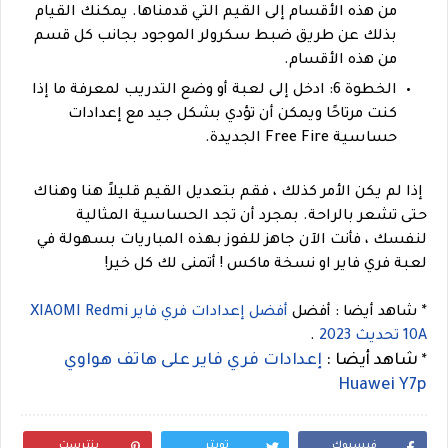
من هذه الأقسام إلى القيم التي قدمناها. يمكنك القيام
بذلك عن طريق ضبط سكرولر الموجود بجانب كل قسم
من هذه الأقسام.
الخطوة 6: ادخل إلى لعبة أو وضع التدريب لمعرفة ما إذا
كنت مرتاحًا ويمكن أن تؤدي بشكل جيد مع إعدادات
حساسية Free Fire الجديدة.
إذا لم يكن الأمر كذلك ، فقم بتعديل القيم قليلاً هنا وهناك
حتى تشعر بالراحة. بمجرد أن تجد الحساسية المثالية
لنفسك ، فأنت الآن جاهز للفوز بهذه المباريات بسهولة في
لعبة فري فاير او نسخة ماكس ! أتمنى لك كل خير!
*
شاهد أيضا : أفضل
أفضل إعدادات فري فاير XIAOMI Redmi
10A تحديث 2023
.
شاهد أيضا :
إعدادات فري فاير على هاتف هواوي
*
Huawei Y7p
فيسبوك
تويتر
بنترست