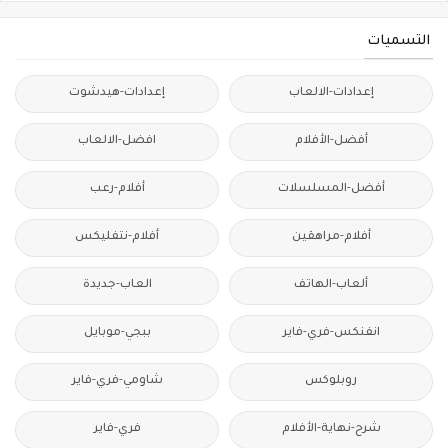
التسميات
إعدادات-الالعاب
إعدادات-هيدشوت
أفضل-الأفلام
افضل-الالعاب
أفضل-المسلسلات
أفلام-رعب
أفلام-مراهقين
أفلام-نتفليكس
ألعاب-الهاتف
العاب-جديدة
انفنكس-فري-فاير
ببجي-موبايل
روبلوكس
شاومي-فري-فاير
شرح-نهاية-الأفلام
فري-فاير