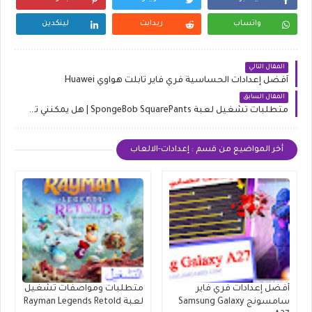
واتساب
ريدايت
لينكدين
المقال التالي
أفضل إعدادات الحساسية فري فاير تابلت هواوي Huawei
المقال السابق
متطلبات تشغيل لعبة SpongeBob SquarePants | هل يمكنني تشغيل لعبة سبونج بوب ؟
أخر المواضيع من قسم : إعدادات-الالعاب
أفضل إعدادات فري فاير
متطلبات ومواصفات تشغيل
سامسونج Samsung Galaxy
لعبة Rayman Legends Retold