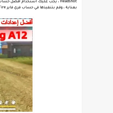
Headshot ، يجب عليك استخدام أفضل ح
بعناية ، وقم بتنفيذها في حساب فري فاير Free Fire الخاص بك في أسرع وقت ممكن.