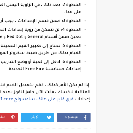
الخطوة 2: بعد ذلك ، في الزاوية الي
على هذا.
الخطوة 3: ضمن قسم الإعدادات ، يجب أن تكون قادرًا على رؤية خيار الحساسية. انقر فوق هذا.
الخطوة 4: لن تتمكن من رؤية إعدا
معين ضمن أقسام General و Red Dot و 2X Scope و 4X Scope و Sniper Scope و Free Look.
الخطوة 5: تحتاج إلى تغيير القيم 
القيام بذلك عن طريق ضبط سكرولر الموج
الخطوة 6: ادخل إلى لعبة أو وضع ال
إعدادات حساسية Free Fire الجديدة.
إذا لم يكن الأمر كذلك ، فقم بتعديل القيم قل
المثالية لنفسك ، فأنت الآن جاهز للفوز بهذه ا
إعدادات
فري فاير على هاتف سامسونج Samsung A01/A01 core
فيسبوك
تويتر
بنت