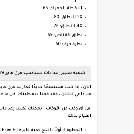
النقطة الحمراء: 65
2X النطاق: 80
4X النطاق: 76
نطاق القناص: 65
نظرة حرة : 50
كيفية تغيير إعدادات حساسية فري فاير Free Fire على هاتف سامسونج Samsung Galaxy A12؟
فلا داعي للقلق ، فقد قمنا بتغطيتك. كل ما
في أي وقت من الأوقات ، يمكنك تغيير إعدادا
القيام بذلك:
الخطوة 1: أولاً ، افتح لعبة فاير Garena Free Fire على جهازك.