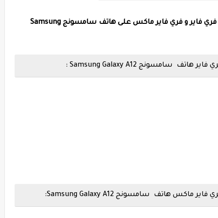
اليك أفضل إعدادات الحساسية و الهيدشوت فري فاير و فري فاير ماكس على هاتف سامسونج Samsung
امسونج Samsung Galaxy A12 :
 هاتف سامسونج Samsung Galaxy A12: