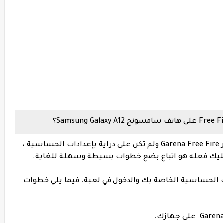
الآن ، إذا كنت مستخدمًا جديدًا لغارينا فري فاير Garena Free Fire ولم تكن على دراية بإعدادات الحساسية ،
 عليك فعله هو اتباع بضع خطوات بسيطة وسهلة للغاية.
ت الحساسية الخاصة بك والدخول في لعبة. فيما يلي خطوات