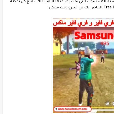
ساسية الهيدشوت التي تمت إضافتها أدناه. لذلك ، اتبع كل نقطة