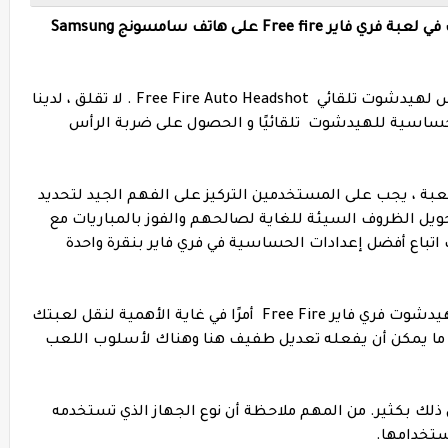
اليك أفضل إعدادات الحساسية و الهيدشوت في لعبة فري فاير Free fire على هاتف سامسونج Samsung
أفضل إعدادات غارينا فري فاير و فري فاير ماكس لهيدشوت تلقائي Free Fire Auto Headshot . لا تقلق ، لدينا
حساسية للهيدشوت تلقائيًا و الحصول على ضربة الرأس
ريات فري فاير Free Fire داخل اللعبة ، يجب على المستخدمين التركيز على الفهم الجيد لتحديد
ويل الظروف السيئة للغاية لصالحهم والفوز بالمباريات مع
ك اتباع أفضل إعدادات الحساسية في فري فاير بنقرة واحدة
يعد العثور على أفضل إعدادات حساسية و الهيدشوت فري فاير Free Fire أمرًا في غاية الأهمية لنقل لعبتك
ديق ما يمكن أن يفعله تعديل طفيف هنا وهناك لأسلوب اللعب
 ذلك بكثير. من المهم ملاحظة أن نوع الجهاز الذي تستخدمه
استخدامها.