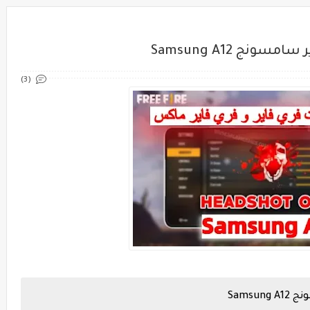
ج Samsung A12
(3)
Sams