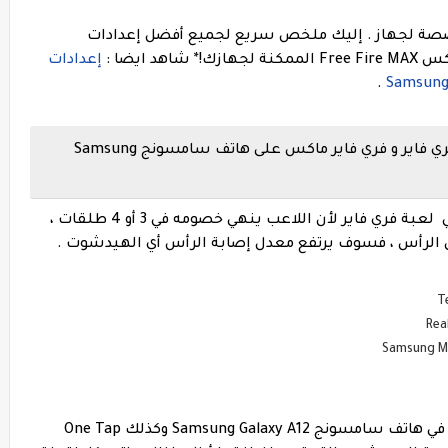
صة لجهاز . إليك ملخص سريع لجميع أفضل إعدادات
جهازك!
* شاهد ايضا :
إعدادات
.
أفضل إعدادات الحساسية و الهيدشوت فري فاير و فري فاير ماكس على هاتف سامسونج Samsung
نعلم جميعًا مدى أهمية ضربة الرأس الآلية في لعبة فري فاير لأن اللاعب ينهي خصومه في 3 أو 4 طلقات ،
 الرأس ، فسوف يرتفع معدل إصابة الرأس أي الهيدشوت .
بالنسبة للهيدشوت التلقائي Auto Headshot في هاتف سامسونج Samsung Galaxy A12 وكذلك One Tap