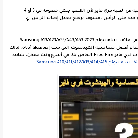
نعلم جميعًا مدى أهمية ضربة الهيدشوت الآلية في لعبة فري فاير لأن اللاعب ينهي خصومه في 3 أو 4
حدة على الرأس ، فسوف يرتفع معدل إصابة الرأس أي
بالنسبة للهيدشوت التلقائي Auto Headshot في هاتف سامسونج 2023 Samsung A13/A23/A33/A43/A53
 ، يجب عليك استخدام أفضل حساسية الهيدشوت التي تمت إضافتها أدناه. لذلك
، اتبع كل نقطة بعناية ، وقم بتنفيذها في حساب فري فاير Free Fire الخاص بك في أسرع وقت ممكن. شاهد
Samsung A10/A11/A12/A13/A14/A1
.