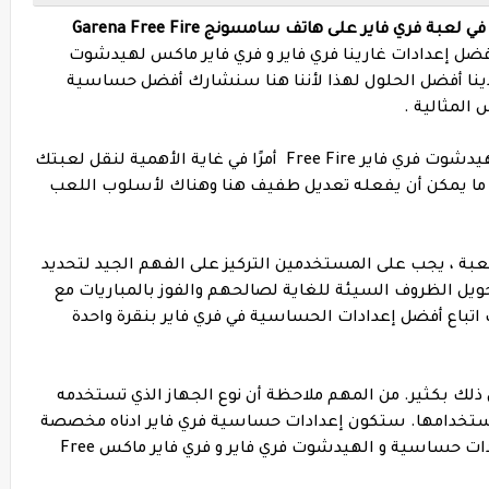
اليك أفضل إعدادات الحساسية و الهيدشوت في لعبة فري فاير على هاتف سامسونج Garena Free Fire
ضل إعدادات غارينا فري فاير و فري فاير ماكس لهيدشوت
Free Fire Aut . لا تقلق ، لدينا أفضل الحلول لهذا لأننا هنا سنشارك أفضل حساسية
المثالية .
يعد العثور على أفضل إعدادات حساسية و الهيدشوت فري فاير Free Fire أمرًا في غاية الأهمية لنقل لعبتك
ديق ما يمكن أن يفعله تعديل طفيف هنا وهناك لأسلوب اللعب
ريات فري فاير Free Fire داخل اللعبة ، يجب على المستخدمين التركيز على الفهم الجيد لتحديد
ويل الظروف السيئة للغاية لصالحهم والفوز بالمباريات مع
ك اتباع أفضل إعدادات الحساسية في فري فاير بنقرة واحدة
 ذلك بكثير. من المهم ملاحظة أن نوع الجهاز الذي تستخدمه
 استخدامها. ستكون إعدادات حساسية فري فاير ادناه مخصصة
لجهاز . إليك ملخص سريع لجميع أفضل إعدادات حساسية و الهيدشوت فري فاير و فري فاير ماكس Free