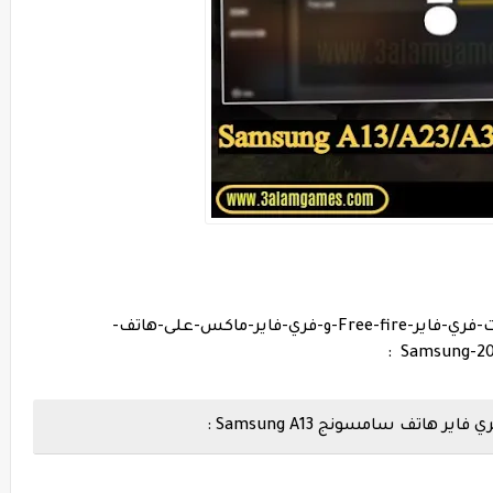
اليك-أفضل-إعدادات-الحساسية-و-الهيدشوت-فري-فاير-Free-fire-و-فري-فاير-ماكس-على-هاتف-
تف سامسونج Samsung A13 :