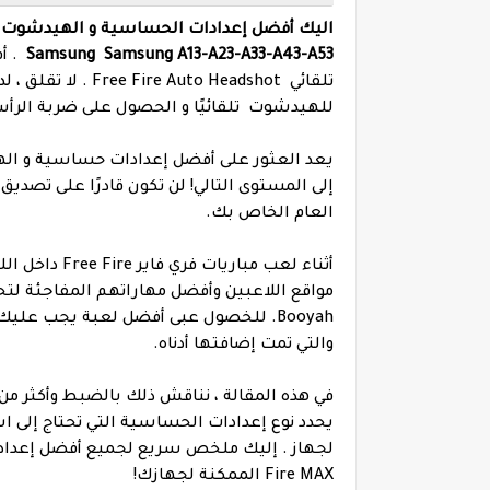
Samsung Samsung A13-A23-A33-A43-A53
. أف
تلقائي o Headshot
للهيدشوت تلقائيًا و الحصول على ضربة الرأس 
إلى المستوى التالي! لن تكون قادرًا على تص
العام الخاص بك.
أثناء لعب مبا
مواقع اللاعبين وأفضل مهاراتهم المفاجئة لتح
Booyah. للخصول عبى أفضل لعبة يجب علي
والتي تمت إضافتها أدناه.
في هذه المقالة ، نناقش ذلك بالضبط وأكثر من
يحدد نوع إعدادات الحساسية التي تحتاج إلى
Fire MAX الممكنة لجهازك!