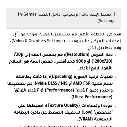
1. ضبط الإعدادات الرسومية داخل اللعبة (In-Game
Settings)
هذه هي الخطوة الأهم. قم بتشغيل اللعبة، وتوجه فوراً إلى
إعدادات العرض والرسوميات (Video & Graphics Settings)،
وقم بتطبيق الآتي:
دقة العرض (Resolution):
قم بخفض الدقة إلى 720p
(1280x720) أو 900p كحد أقصى. خفض الدقة هو السلاح
الأقوى لرفع الأداء.
تقنيات ترقية الصورة (Upscaling):
إذا كانت بطاقتك
تدعم تقنية
AMD FSR
أو
Nvidia DLSS / NIS
، قم بتفعيلها
واختيار وضع "الأداء" (Performance) أو "الأداء الفائق"
(Ultra Performance).
جودة الإكساءات (Texture Quality):
اضبطها على
"منخفض" (Low) لتخفيف الضغط عن ذاكرة البطاقة
الرسومية (VRAM).