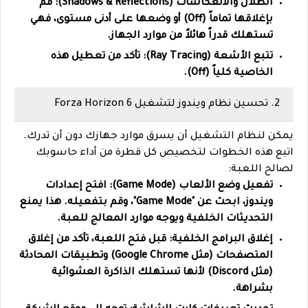
الظلال والانعكاسات (Shadows & Reflections):
قم
بإغلاقها تماماً (Off) أو وضعها على أدنى مستوى، فهي
تستهلك قدراً هائلاً من موارد الجهاز.
تتبع الأشعة (Ray Tracing):
تأكد من تعطيل هذه
الخاصية كلياً (Off).
2. تحسين نظام ويندوز لتشغيل Forza Horizon 6
يمكن لنظام التشغيل أن يسرق موارد جهازك دون أن تدرك.
اتبع هذه الخطوات لتخصيص كل قطرة من أداء حاسوبك
لصالح اللعبة:
تفعيل وضع الألعاب (Game Mode):
افتح إعدادات
ويندوز، ابحث عن "Game Mode"، وقم بتفعيله. هذا يمنع
التحديثات الخلفية ويوجه موارد المعالج للعبة.
إغلاق البرامج الخلفية:
قبل فتح اللعبة، تأكد من إغلاق
المتصفحات (مثل Google Chrome) وتطبيقات المحادثة
(مثل Discord) لأنها تستهلك الذاكرة العشوائية
بشراهة.