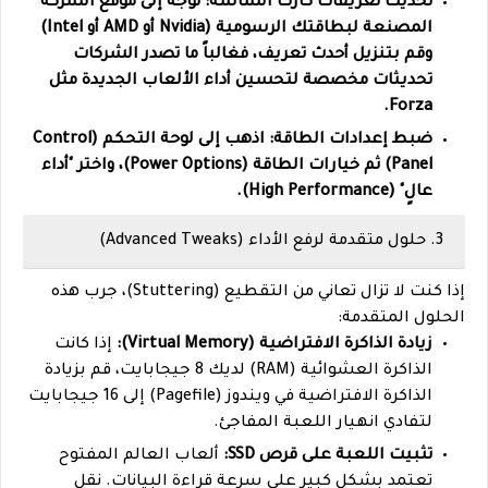
تحديث تعريفات كارت الشاشة:
توجه إلى موقع الشركة
المصنعة لبطاقتك الرسومية (Nvidia أو AMD أو Intel)
وقم بتنزيل أحدث تعريف، فغالباً ما تصدر الشركات
تحديثات مخصصة لتحسين أداء الألعاب الجديدة مثل
Forza.
ضبط إعدادات الطاقة:
اذهب إلى لوحة التحكم (Control
Panel) ثم خيارات الطاقة (Power Options)، واختر "أداء
عالٍ" (High Performance).
3. حلول متقدمة لرفع الأداء (Advanced Tweaks)
إذا كنت لا تزال تعاني من التقطيع (Stuttering)، جرب هذه
الحلول المتقدمة:
زيادة الذاكرة الافتراضية (Virtual Memory):
إذا كانت
الذاكرة العشوائية (RAM) لديك 8 جيجابايت، قم بزيادة
الذاكرة الافتراضية في ويندوز (Pagefile) إلى 16 جيجابايت
لتفادي انهيار اللعبة المفاجئ.
تثبيت اللعبة على قرص SSD:
ألعاب العالم المفتوح
تعتمد بشكل كبير على سرعة قراءة البيانات. نقل