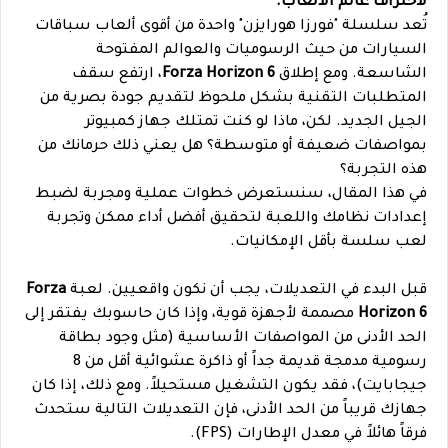
لاحتراف عالم الألعاب.
تُعد سلسلة "فورزا هورايزن" واحدة من أقوى ألعاب سباقات
السيارات من حيث الرسوميات والعوالم المفتوحة
الشاسعة. ومع إطلاق
Forza Horizon 6
، ارتفع سقف
المتطلبات التقنية بشكل ملحوظ لتقديم جودة بصرية من
الجيل الجديد. لكن، ماذا لو كنت تمتلك جهاز كمبيوتر
بمواصفات ضعيفة أو متوسطة؟ هل يعني ذلك حرمانك من
هذه التجربة؟
في هذا المقال، سنستعرض خطوات عملية ومجربة لضبط
إعدادات نظامك واللعبة لتحقيق أفضل أداء ممكن وتجربة
لعب سلسة بأقل الإمكانيات.
قبل البدء في التعديلات، يجب أن نكون واقعيين. لعبة
Forza
Horizon 6
مصممة لأجهزة قوية، وإذا كان حاسوبك يفتقر إلى
الحد الأدنى من المواصفات الأساسية (مثل وجود بطاقة
رسومية مدمجة قديمة جداً أو ذاكرة عشوائية أقل من 8
جيجابايت)، فقد يكون التشغيل مستحيلاً. ومع ذلك، إذا كان
جهازك قريباً من الحد الأدنى، فإن التعديلات التالية ستحدث
فرقاً هائلاً في معدل الإطارات (FPS).